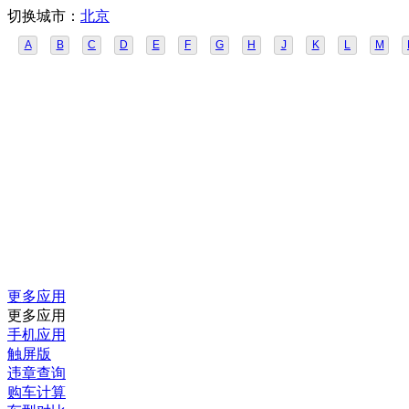
切换城市：
北京
A
B
C
D
E
F
G
H
J
K
L
M
更多应用
更多应用
手机应用
触屏版
违章查询
购车计算