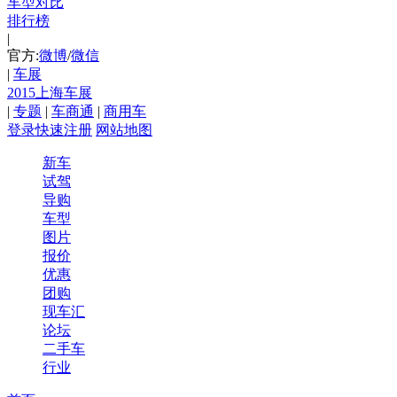
车型对比
排行榜
|
官方:
微博
/
微信
|
车展
2015上海车展
|
专题
|
车商通
|
商用车
登录
快速注册
网站地图
新车
试驾
导购
车型
图片
报价
优惠
团购
现车汇
论坛
二手车
行业