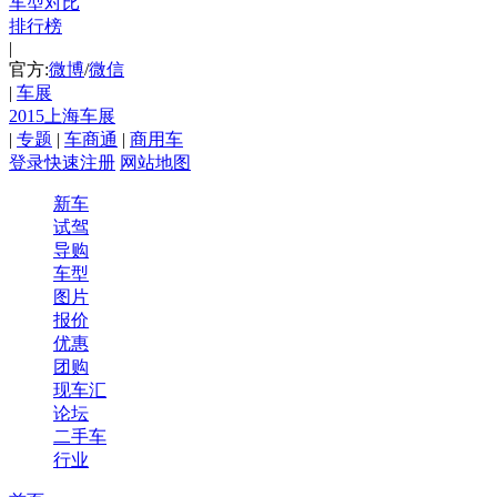
车型对比
排行榜
|
官方:
微博
/
微信
|
车展
2015上海车展
|
专题
|
车商通
|
商用车
登录
快速注册
网站地图
新车
试驾
导购
车型
图片
报价
优惠
团购
现车汇
论坛
二手车
行业