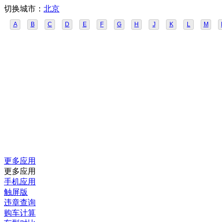
切换城市：
北京
A
B
C
D
E
F
G
H
J
K
L
M
更多应用
更多应用
手机应用
触屏版
违章查询
购车计算