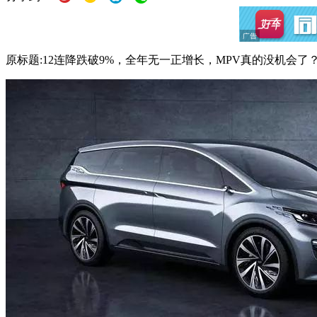
原标题:12连降跌破9%，全年无一正增长，MPV真的没机会了？ |