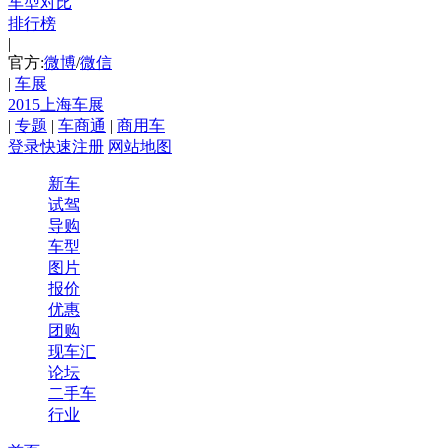
车型对比
排行榜
|
官方:
微博
/
微信
|
车展
2015上海车展
|
专题
|
车商通
|
商用车
登录
快速注册
网站地图
新车
试驾
导购
车型
图片
报价
优惠
团购
现车汇
论坛
二手车
行业