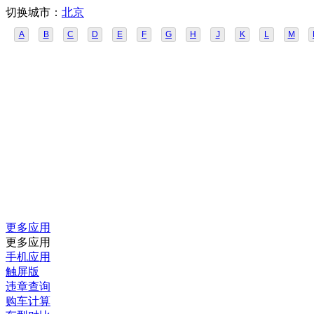
切换城市：
北京
A
B
C
D
E
F
G
H
J
K
L
M
更多应用
更多应用
手机应用
触屏版
违章查询
购车计算