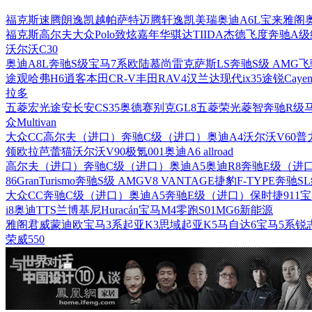
福克斯
速腾
朗逸
凯越
帕萨特
迈腾
轩逸
凯美瑞
奥迪A6L
宝来
雅阁
福克斯
高尔夫
大众Polo
致炫
嘉年华
骐达TIIDA
杰德
飞度
奔驰A级
沃尔沃C30
奥迪A8L
奔驰S级
宝马7系
欧陆
慕尚
雷克萨斯LS
奔驰S级 AMG
飞
途观
哈弗H6
逍客
本田CR-V
丰田RAV4
汉兰达
现代ix35
途锐
Cayen
拉多
五菱宏光
途安
长安CS35
奥德赛
别克GL8
五菱荣光
菱智
奔驰R级
众Multivan
大众CC
高尔夫（进口）
奔驰C级（进口）
奥迪A4
沃尔沃V60
普
领
欧拉芭蕾猫
沃尔沃V90
极氪001
奥迪A6 allroad
高尔夫（进口）
奔驰C级（进口）
奥迪A5
奥迪R8
奔驰E级（进
86
GranTurismo
奔驰S级 AMG
V8 VANTAGE
捷豹F-TYPE
奔驰S
大众CC
奔驰C级（进口）
奥迪A5
奔驰E级（进口）
保时捷911
宝
i8
奥迪TTS
兰博基尼Huracán
宝马M4
零跑S01
MG6新能源
雅阁
君威
蒙迪欧
宝马3系
起亚K3
思域
起亚K5
马自达6
宝马5系
锐
荣威550