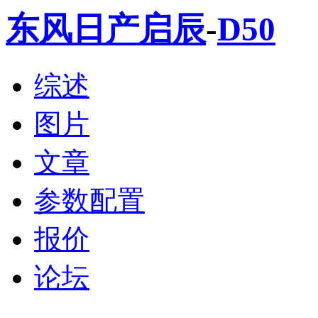
东风日产启辰
-
D50
综述
图片
文章
参数配置
报价
论坛