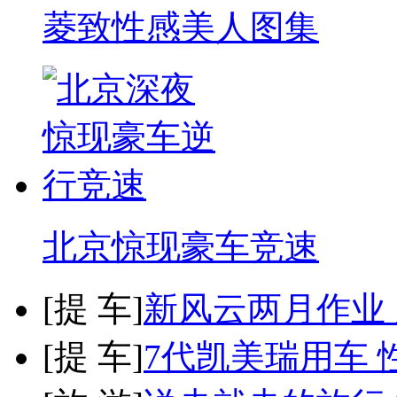
菱致性感美人图集
北京惊现豪车竞速
[
提 车
]
新风云两月作业
[
提 车
]
7代凯美瑞用车 