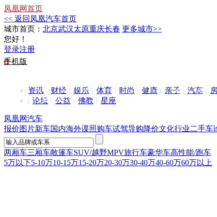
凤凰网首页
<< 返回凤凰汽车首页
城市首页：
北京
武汉
太原
重庆
长春
更多城市>>
您好！
登录
注册
手机版
资讯
财经
娱乐
体育
时尚
健康
亲子
汽车
论坛
公益
佛教
星座
凤凰网汽车
报价
图片
新车
国内
海外
谍照
购车
试驾
导购
降价
文化
行业
二手车
两厢车
三厢车
敞篷车
SUV/越野
MPV
旅行车
豪华车
高性能/跑车
5万以下
5-10万
10-15万
15-20万
20-30万
30-40万
40-60万
60万以上