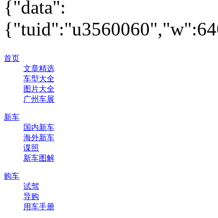
{"data":
{"tuid":"u3560060","w":640
首页
文章精选
车型大全
图片大全
广州车展
新车
国内新车
海外新车
谍照
新车图解
购车
试驾
导购
用车手册