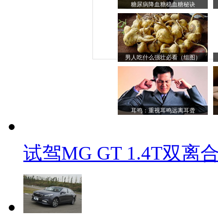
糖尿病降血糖稳血糖秘诀
男人吃什么强壮必看（组图）
耳鸣：重视耳鸣远离耳聋
试驾MG GT 1.4T双离