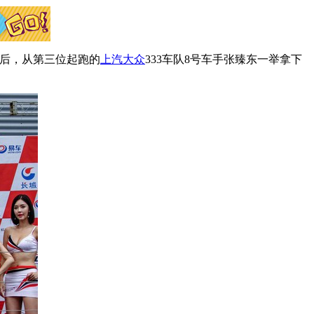
赛后，从第三位起跑的
上汽大众
333车队8号车手张臻东一举拿下