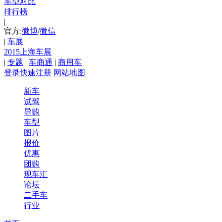
车型对比
排行榜
|
官方:
微博
/
微信
|
车展
2015上海车展
|
专题
|
车商通
|
商用车
登录
快速注册
网站地图
新车
试驾
导购
车型
图片
报价
优惠
团购
现车汇
论坛
二手车
行业