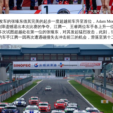
发车的张臻东借其完美的起步一度超越前车升至首位，Adam M
致机械故障遗憾退出本次比赛的争夺。江腾一、王睿两位车手各上升一
多次试图超越处在第一位的张臻东，对其发起猛烈攻击，此刻，
的车手江腾一因再次遭遇碰撞失去冲击前三的机会，滑落至第十