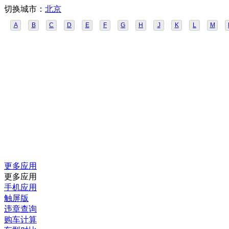
切换城市：
北京
A
B
C
D
E
F
G
H
J
K
L
M
更多应用
更多应用
手机应用
触屏版
违章查询
购车计算