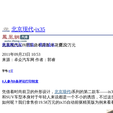
北京现代
-
ix35
凤凰网汽车
>
用车
>
养车成本
> 正文
北京现代ix35用车成本调查 年花费2.2万元
2011年09月23日 10:53
来源：
卓众汽车网
作者：
郭睿
T
字号:
|
T
0
人参与
0
条评论
打印
转发
凭借着时尚前卫的外形设计，
北京
现代
i系列的第二款车——ix
和SUV车型本身对于年轻人来说都是一个不小的诱惑，不过这类
如何呢？我们拿售价19.58万元的ix35自动前驱精英版为例来看