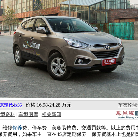
价格:16.98-24.28 万元
车友论坛
京现代
-
ix35
车型资料
|
车型图库
|
相关新闻
、维修
保养
费、停车费、美容装饰费、交通罚款等。以上的费用
保养费用，如果车主一直在4S店定期保养，保养费基本上也是固