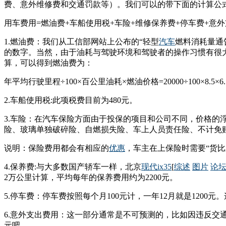
费、意外维修费和交通罚款等）。我们可以的带下面的计算公
用车费用=燃油费+车船使用税+车险+维修保养费+停车费+意
1.燃油费：我们从工信部网站上公布的“轻型
汽车
燃料消耗量通告
的数字。当然，由于油耗与驾驶环境和驾驶者的操作习惯有很大关
算，可以得到燃油费为：
年平均行驶里程÷100×百公里油耗×燃油价格=20000÷100×8.5×6.7
2.车船使用税:此项税费目前为480元。
3.车险：在汽车保险方面由于投保的项目和公司不同，价格的
险、玻璃单独破碎险、自燃损失险、车上人员责任险、不计免赔
说明：保险费用都会有相应的
优惠
，车主在上保险时需要“货
4.保养费:与大多数国产轿车一样，北京
现代ix35
[
综述
图片
论
2万公里计算，平均每年的保养费用约为2200元。
5.停车费：停车费按照每个月100元计，一年12月就是1200
6.意外支出费用：这一部分通常是不可预测的，比如因违反交
元吧。