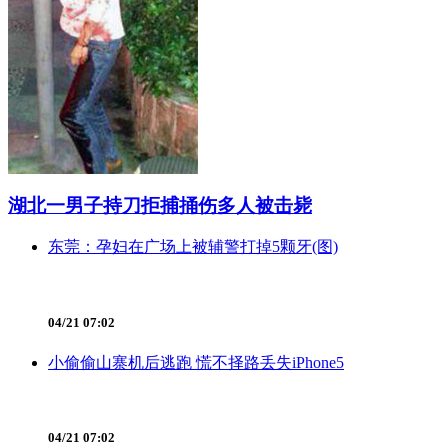
湖北一男子持刀拒捕捅伤多人被击毙
东莞：孕妇在广场上被辅警打掉5颗牙(图)
04/21 07:02
小偷偷山寨机后逃跑 慌不择路丢失iPhone5
04/21 07:02