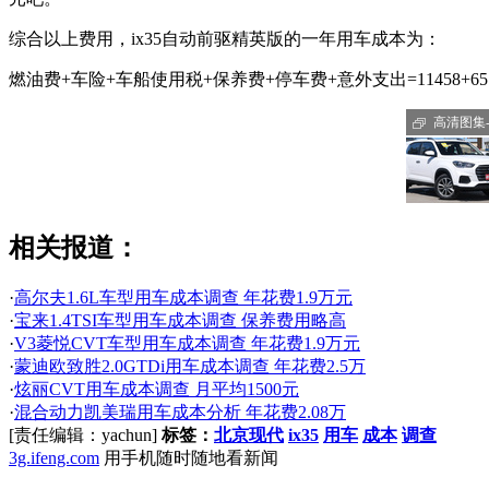
综合以上费用，ix35自动前驱精英版的一年用车成本为：
燃油费+车险+车船使用税+保养费+停车费+意外支出=11458+6575+48
高清图集-i
相关报道：
·
高尔夫1.6L车型用车成本调查 年花费1.9万元
·
宝来1.4TSI车型用车成本调查 保养费用略高
·
V3菱悦CVT车型用车成本调查 年花费1.9万元
·
蒙迪欧致胜2.0GTDi用车成本调查 年花费2.5万
·
炫丽CVT用车成本调查 月平均1500元
·
混合动力凯美瑞用车成本分析 年花费2.08万
[责任编辑：yachun]
标签：
北京现代
ix35
用车
成本
调查
3g.ifeng.com
用手机随时随地看新闻