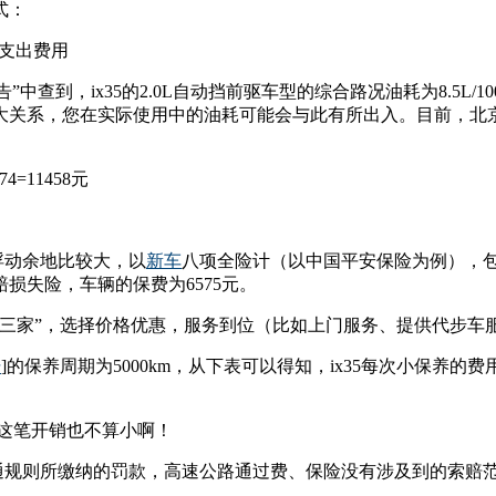
式：
外支出费用
”中查到，ix35的2.0L自动挡前驱车型的综合路况油耗为8.5
系，您在实际使用中的油耗可能会与此有所出入。目前，北京地区
4=11458元
浮动余地比较大，以
新车
八项全险计（以中国平安保险为例），包
损失险，车辆的保费为6575元。
比三家”，选择价格优惠，服务到位（比如上门服务、提供代步车
坛
]的保养周期为5000km，从下表可以得知，ix35每次小保养的
元。这笔开销也不算小啊！
通规则所缴纳的罚款，高速公路通过费、保险没有涉及到的索赔范