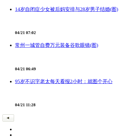
14岁自闭症少女被后妈安排与28岁男子结婚(图)
04/21 07:02
常州一城管自费万元装备谷歌眼镜(图)
04/21 06:49
95岁不识字老太每天看报2小时：就图个开心
04/21 11:28