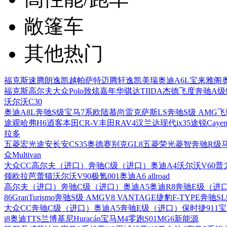
敞篷车
其他热门
福克斯
速腾
朗逸
凯越
帕萨特
迈腾
轩逸
凯美瑞
奥迪A6L
宝来
雅阁
福克斯
高尔夫
大众Polo
致炫
嘉年华
骐达TIIDA
杰德
飞度
奔驰A级
沃尔沃C30
奥迪A8L
奔驰S级
宝马7系
欧陆
慕尚
雷克萨斯LS
奔驰S级 AMG
飞
途观
哈弗H6
逍客
本田CR-V
丰田RAV4
汉兰达
现代ix35
途锐
Cayen
拉多
五菱宏光
途安
长安CS35
奥德赛
别克GL8
五菱荣光
菱智
奔驰R级
众Multivan
大众CC
高尔夫（进口）
奔驰C级（进口）
奥迪A4
沃尔沃V60
普
领
欧拉芭蕾猫
沃尔沃V90
极氪001
奥迪A6 allroad
高尔夫（进口）
奔驰C级（进口）
奥迪A5
奥迪R8
奔驰E级（进
86
GranTurismo
奔驰S级 AMG
V8 VANTAGE
捷豹F-TYPE
奔驰S
大众CC
奔驰C级（进口）
奥迪A5
奔驰E级（进口）
保时捷911
宝
i8
奥迪TTS
兰博基尼Huracán
宝马M4
零跑S01
MG6新能源