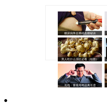
糖尿病降血糖稳血糖秘诀
男人吃什么强壮必看（组图）
耳鸣：重视耳鸣远离耳聋