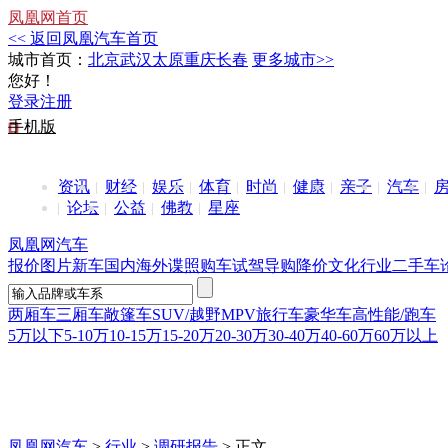
凤凰网首页
<< 返回凤凰汽车首页
城市首页：
北京
武汉
太原
重庆
长春
更多城市>>
您好！
登录
注册
手机版
资讯
财经
娱乐
体育
时尚
健康
亲子
汽车
论坛
公益
佛教
星座
凤凰网汽车
报价
图片
新车
国内
海外
谍照
购车
试驾
导购
降价
文化
行业
二手车
两厢车
三厢车
敞篷车
SUV/越野
MPV
旅行车
豪华车
高性能/跑车
5万以下
5-10万
10-15万
15-20万
20-30万
30-40万
40-60万
60万以上
凤凰网汽车
>
行业
>
调研报告
> 正文