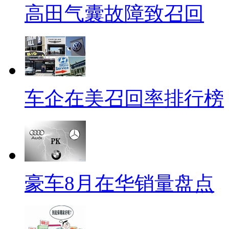
高田气囊故障致召回
车企在美召回率排行榜
豪车8月在华销量盘点