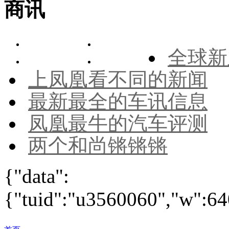
商讯
全球新
上凤凰看不同的新闻
最新最全的车讯信息
凤凰最牛的汽车评测
两个和尚锵锵锵
{"data":
{"tuid":"u3560060","w":640