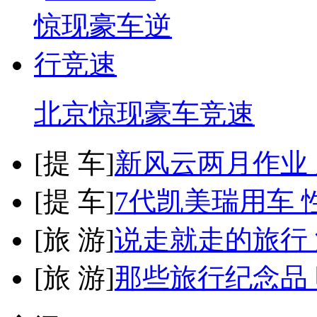
北京惊现豪车竞速
[
提 车
]
新风云两月作业
[
提 车
]
7代凯美瑞用车 
[
旅 游
]
说走就走的旅行
[
旅 游
]
那些旅行纪念品 