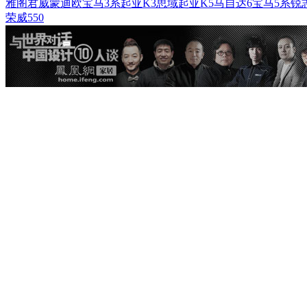
雅阁
君威
蒙迪欧
宝马3系
起亚K3
思域
起亚K5
马自达6
宝马5系
锐
荣威550