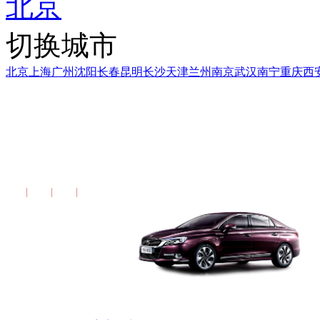
北京
切换城市
北京
上海
广州
沈阳
长春
昆明
长沙
天津
兰州
南京
武汉
南宁
重庆
西
2014款 DS 5LS TH
配置
图片
报价
更多报告>>