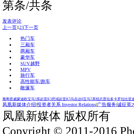
第
条/共
条
发表评论
上一页
1
2
3
下一页
热门车
三厢车
两厢车
豪华车
SUV越野
MPV
旅行车
高性能车/跑车
敞篷车
雅阁
君威
蒙迪欧
宝马3系
起亚K3
思域
起亚K5
马自达6
宝马5系
锐志
普拉多
卡罗拉
比亚迪
凤凰新媒体介绍
|
投资者关系 Investor Relations
|
广告服务
|
诚征英
凤凰新媒体 版权所有
Copyright © 2011-2016 Ph