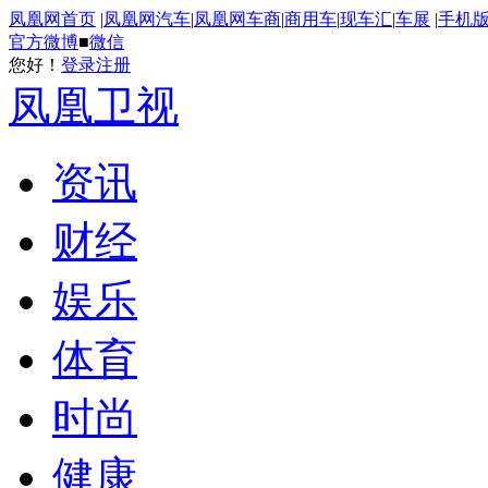
凤凰网首页
|
凤凰网汽车
|
凤凰网车商
|
商用车
|
现车汇
|
车展
|
手机
官方微博
■
微信
您好！
登录
注册
凤凰卫视
资讯
财经
娱乐
体育
时尚
健康