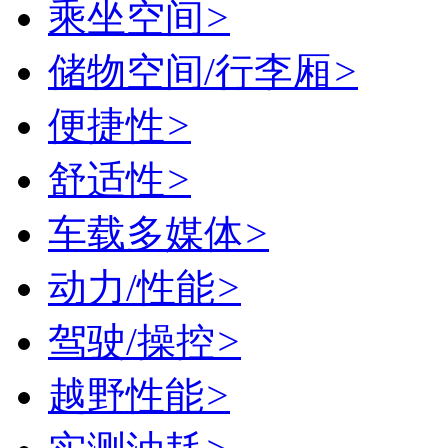
乘坐空间
>
储物空间/行李厢
>
便捷性
>
舒适性
>
车载多媒体
>
动力/性能
>
驾驶/操控
>
越野性能
>