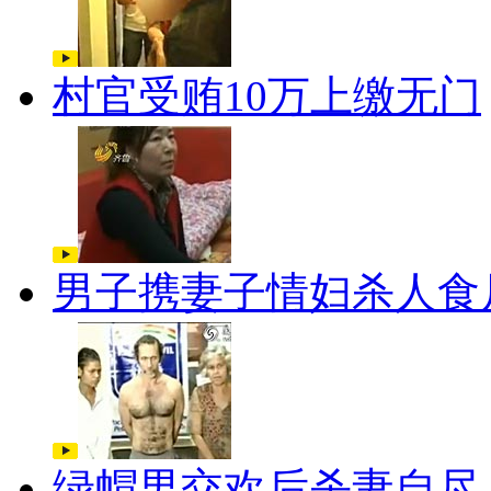
村官受贿10万上缴无门
男子携妻子情妇杀人食
绿帽男交欢后杀妻自尽