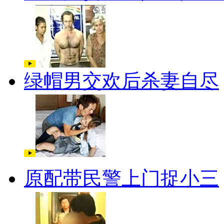
绿帽男交欢后杀妻自尽
原配带民警上门捉小三