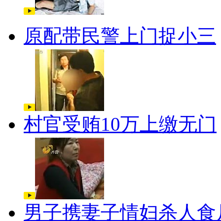
原配带民警上门捉小三
村官受贿10万上缴无门
男子携妻子情妇杀人食