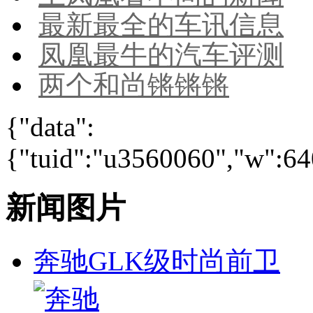
最新最全的车讯信息
凤凰最牛的汽车评测
两个和尚锵锵锵
{"data":
{"tuid":"u3560060","w":640
新闻图片
奔驰GLK级时尚前卫