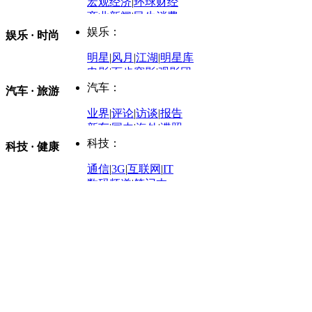
评论：
宏观经济
|
环球财经
商业新闻
|
民生消费
时事开讲
娱乐：
娱乐 · 时尚
评论：
军事：
明星
|
风月
|
江湖
|
明星库
商业评论
|
宏观分析
电影
|
百步穿影
|
观影团
防务观察
|
防务写真
金融观察
|
财知道
星座
|
塔罗
|
演出
汽车：
汽车 · 旅游
中国军情
|
环球军情
外媒视角
凤凰网·非常道
|
星光邦
业界
|
评论
|
访谈
|
报告
体育：
股票：
时尚：
新车
|
国内
|
海外
|
谍照
购车
|
导购
|
试驾
|
图解
科技：
NBA
|
CBA
|
大局观
科技 · 健康
炒股大赛
|
图解资金流向
时装
|
美容
|
美体
|
论坛
文化
|
人文
|
酷车
|
游记
中超
|
国际足球
|
图片
投资观察
|
龙虎榜点评
化妆品库
|
试用中心
通信
|
3G
|
互联网
|
IT
用车
|
专栏
|
二手车
黑马追踪
|
明星分析师
情感
|
奢侈品
|
图片
数码频道
|
笔记本
历史：
赛事
|
城市站
|
经销商
时尚品牌库
科技专题
|
探索
论坛
|
报价库
|
图片库
理财：
轶闻秘档
|
历史映像室
健康：
历史专题
|
民间说史
城市：
基金
|
理财
|
银行
|
保险
外汇
|
期货
|
黄金
养生
|
食疗
|
心理
|
疾病
文化：
对话
|
专栏
|
城市之星
收藏
|
职场
热点
|
论坛
|
找大夫
陕西
|
河南
|
广州
|
重庆
文化时评
|
文坛往事
图库
|
百科
|
疾病查询
青岛
|
福州
|
厦门
|
宁波
房产：
人文轶闻
|
文化热点
专题
|
卡路里计算器
辽宁
|
山东
|
天津
视频
|
健康无小事
资讯
|
政策
|
市场
|
专题