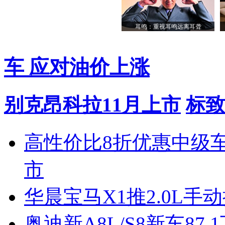
耳鸣：重视耳鸣远离耳聋
车 应对油价上涨
别克昂科拉11月上市
标致
高性价比8折优惠中级
市
华晨宝马X1推2.0L手
奥迪新A8L/S8新车87.