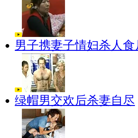
男子携妻子情妇杀人食
绿帽男交欢后杀妻自尽