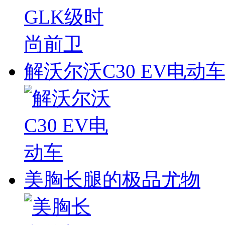
解沃尔沃C30 EV电动
美胸长腿的极品尤物