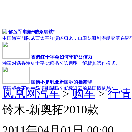
解放军潜艇“猎杀潜航”
中国海军舰队从西太平洋演练归来，自卫队研判潜艇究竟在哪
香港红十字会如何守护公信力
独家对话香港红十字会秘书长陈启明，解析其运作模式。
国情不是乳业新国标的挡箭牌
新国标之下的牛奶还能喝吗？低标准真的是国情使然？
凤凰网汽车
>
购车
>
行情
铃木-新奥拓2010款
2011年04月01日 00:00