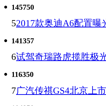
145750
5
2017款奥迪A6配置曝
141357
6
试驾奇瑞路虎揽胜极光
116350
7
广汽传祺GS4北京上市 