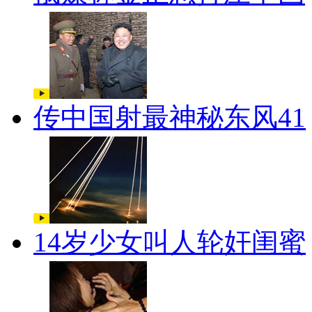
传中国射最神秘东风41
14岁少女叫人轮奸闺蜜