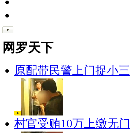
网罗天下
原配带民警上门捉小三
村官受贿10万上缴无门