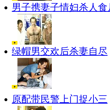
男子携妻子情妇杀人食
绿帽男交欢后杀妻自尽
原配带民警上门捉小三