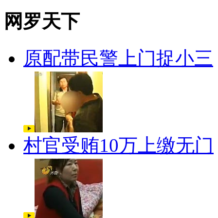
网罗天下
原配带民警上门捉小三
村官受贿10万上缴无门