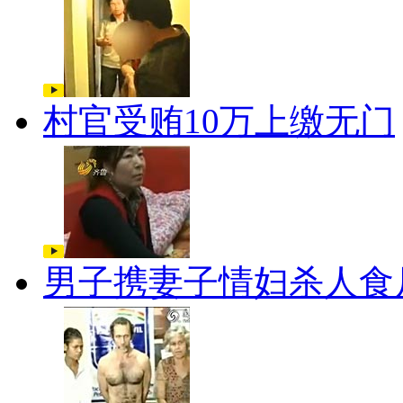
村官受贿10万上缴无门
男子携妻子情妇杀人食