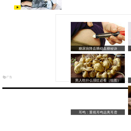
糖尿病降血糖稳血糖秘诀
男人吃什么强壮必看（组图）
耳鸣：重视耳鸣远离耳聋