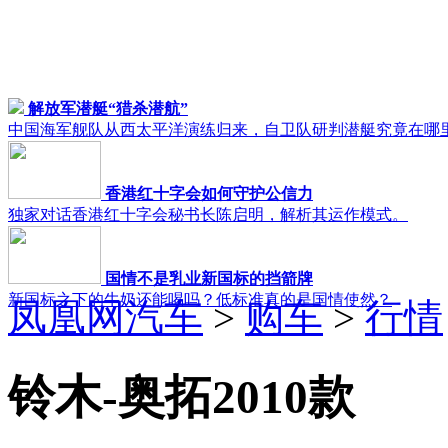
解放军潜艇“猎杀潜航”
中国海军舰队从西太平洋演练归来，自卫队研判潜艇究竟在哪
香港红十字会如何守护公信力
独家对话香港红十字会秘书长陈启明，解析其运作模式。
国情不是乳业新国标的挡箭牌
新国标之下的牛奶还能喝吗？低标准真的是国情使然？
凤凰网汽车
>
购车
>
行情
铃木-奥拓2010款