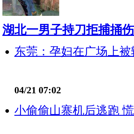
湖北一男子持刀拒捕捅伤
东莞：孕妇在广场上被辅
04/21 07:02
小偷偷山寨机后逃跑 慌不