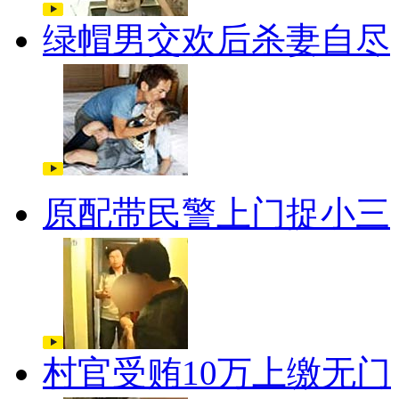
绿帽男交欢后杀妻自尽
原配带民警上门捉小三
村官受贿10万上缴无门