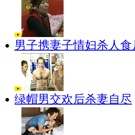
男子携妻子情妇杀人食
绿帽男交欢后杀妻自尽