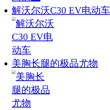
解沃尔沃C30 EV电动
美胸长腿的极品尤物