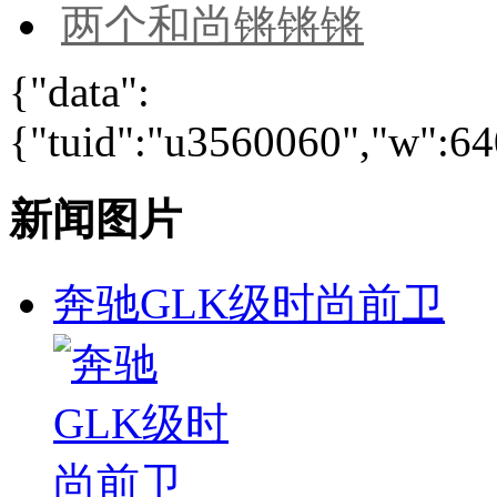
两个和尚锵锵锵
{"data":
{"tuid":"u3560060","w":640
新闻图片
奔驰GLK级时尚前卫