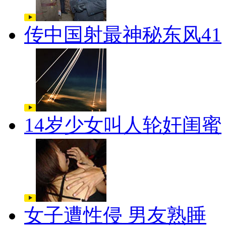
传中国射最神秘东风41
14岁少女叫人轮奸闺蜜
女子遭性侵 男友熟睡