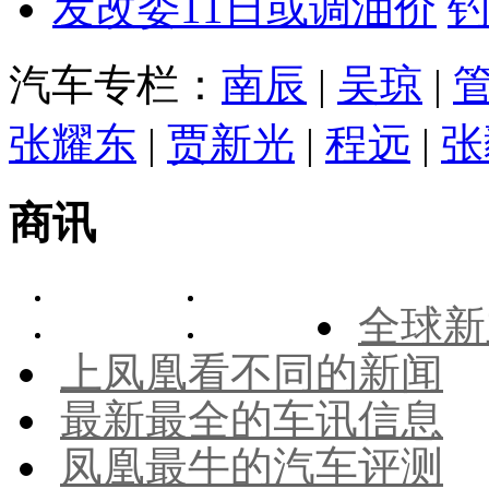
发改委11日或调油价
汽车专栏：
南辰
|
吴琼
|
张耀东
|
贾新光
|
程远
|
张
商讯
全球新
上凤凰看不同的新闻
最新最全的车讯信息
凤凰最牛的汽车评测