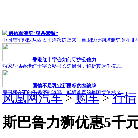
解放军潜艇“猎杀潜航”
中国海军舰队从西太平洋演练归来，自卫队研判潜艇究竟在哪
香港红十字会如何守护公信力
独家对话香港红十字会秘书长陈启明，解析其运作模式。
国情不是乳业新国标的挡箭牌
新国标之下的牛奶还能喝吗？低标准真的是国情使然？
凤凰网汽车
>
购车
>
行情
斯巴鲁力狮优惠5千元