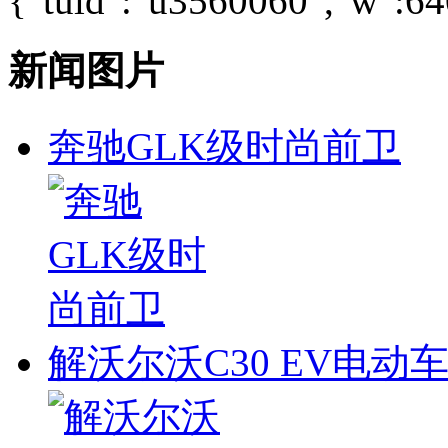
{"tuid":"u3560060","w":640
新闻图片
奔驰GLK级时尚前卫
解沃尔沃C30 EV电动