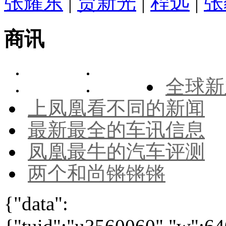
张耀东
|
贾新光
|
程远
|
张
商讯
全球新
上凤凰看不同的新闻
最新最全的车讯信息
凤凰最牛的汽车评测
两个和尚锵锵锵
{"data":