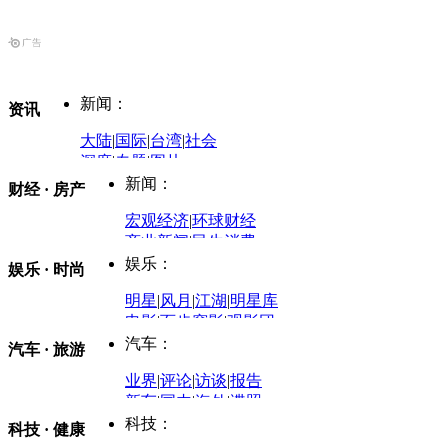
新闻：
资讯
大陆
|
国际
|
台湾
|
社会
深度
|
专题
|
图片
中国政要资料库
新闻：
财经 · 房产
评论：
宏观经济
|
环球财经
商业新闻
|
民生消费
时事开讲
娱乐：
娱乐 · 时尚
评论：
军事：
明星
|
风月
|
江湖
|
明星库
商业评论
|
宏观分析
电影
|
百步穿影
|
观影团
防务观察
|
防务写真
金融观察
|
财知道
星座
|
塔罗
|
演出
汽车：
汽车 · 旅游
中国军情
|
环球军情
外媒视角
凤凰网·非常道
|
星光邦
业界
|
评论
|
访谈
|
报告
体育：
股票：
时尚：
新车
|
国内
|
海外
|
谍照
购车
|
导购
|
试驾
|
图解
科技：
NBA
|
CBA
|
大局观
科技 · 健康
炒股大赛
|
图解资金流向
时装
|
美容
|
美体
|
论坛
文化
|
人文
|
酷车
|
游记
中超
|
国际足球
|
图片