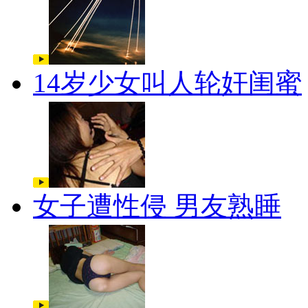
14岁少女叫人轮奸闺蜜
女子遭性侵 男友熟睡