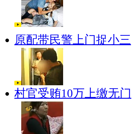
原配带民警上门捉小三
村官受贿10万上缴无门