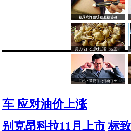
糖尿病降血糖稳血糖秘诀
男人吃什么强壮必看（组图）
耳鸣：重视耳鸣远离耳聋
车 应对油价上涨
别克昂科拉11月上市
标致