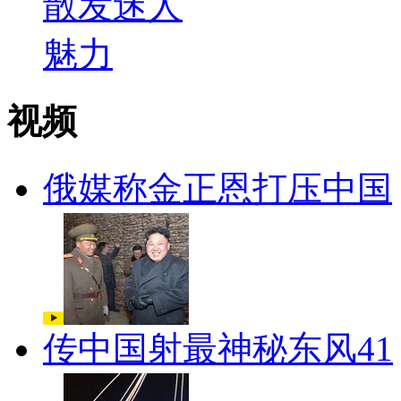
视频
俄媒称金正恩打压中国
传中国射最神秘东风41