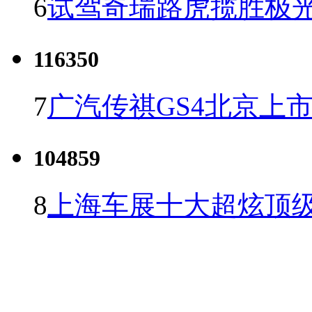
6
试驾奇瑞路虎揽胜极光
116350
7
广汽传祺GS4北京上市 
104859
8
上海车展十大超炫顶级