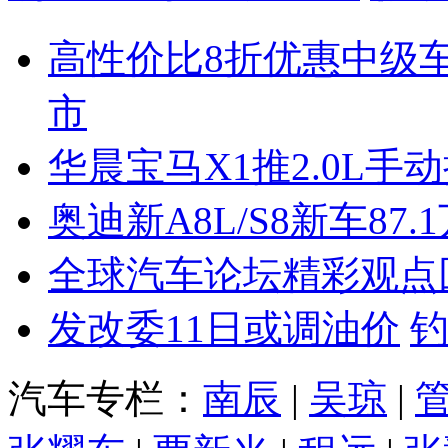
高性价比8折优惠中级
市
华晨宝马X1推2.0L手
奥迪新A8L/S8新车87.
全球汽车论坛精彩观点
发改委11日或调油价
汽车专栏：
南辰
|
吴琼
|