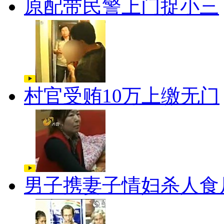
原配带民警上门捉小三
村官受贿10万上缴无门
男子携妻子情妇杀人食