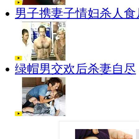
男子携妻子情妇杀人食
绿帽男交欢后杀妻自尽