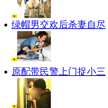
绿帽男交欢后杀妻自尽
原配带民警上门捉小三