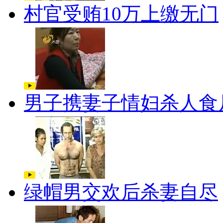
村官受贿10万上缴无门
男子携妻子情妇杀人食
绿帽男交欢后杀妻自尽