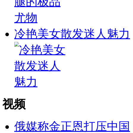
冷艳美女散发迷人魅力
视频
俄媒称金正恩打压中国