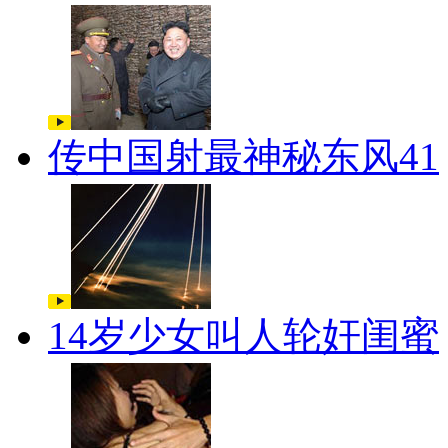
传中国射最神秘东风41
14岁少女叫人轮奸闺蜜