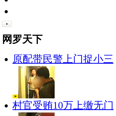
网罗天下
原配带民警上门捉小三
村官受贿10万上缴无门