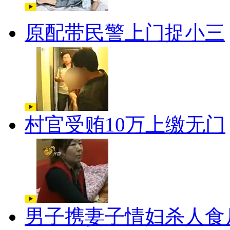
原配带民警上门捉小三
村官受贿10万上缴无门
男子携妻子情妇杀人食