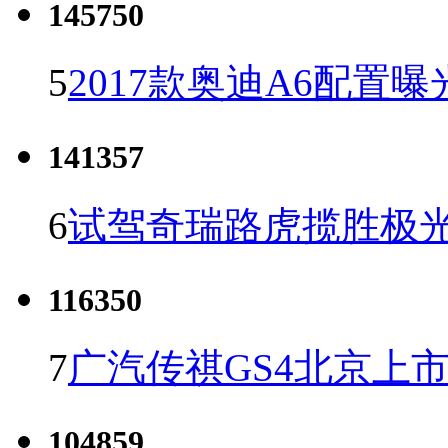
145750
5
2017款奥迪A6配置曝
141357
6
试驾奇瑞路虎揽胜极光
116350
7
广汽传祺GS4北京上市 
104859