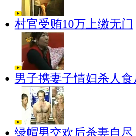
村官受贿10万上缴无门
男子携妻子情妇杀人食
绿帽男交欢后杀妻自尽