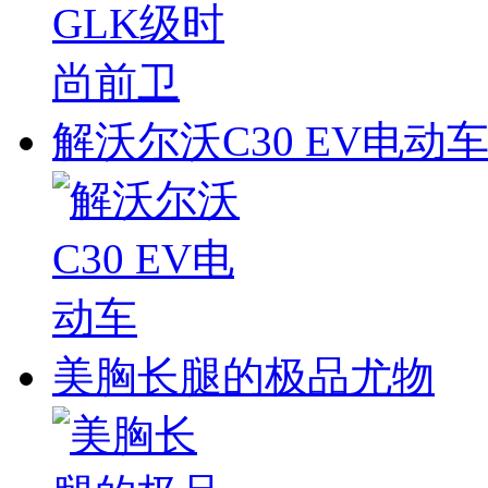
解沃尔沃C30 EV电动
美胸长腿的极品尤物