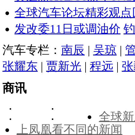
全球汽车论坛精彩观点
发改委11日或调油价
汽车专栏：
南辰
|
吴琼
|
张耀东
|
贾新光
|
程远
|
张
商讯
全球新
上凤凰看不同的新闻