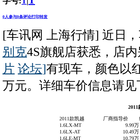
T
字号:
|
T
0
人参与
0
条评论
打印
转发
[车讯网 上海行情] 近
别克
4S旗舰店获悉，店
片
论坛
]
有现车，颜色以红
万元。详细车价信息请见
20
2011款凯越
厂商指导价
1.6LX-MT
9.99万
1.6LX-AT
10.49万
1.6LE-MT
10.79万