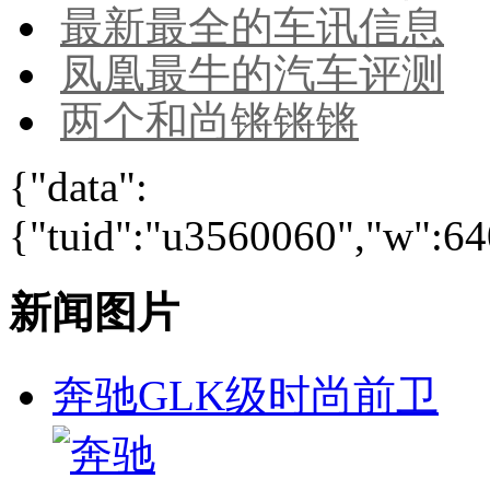
最新最全的车讯信息
凤凰最牛的汽车评测
两个和尚锵锵锵
{"data":
{"tuid":"u3560060","w":640
新闻图片
奔驰GLK级时尚前卫