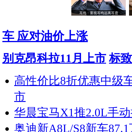
耳鸣：重视耳鸣远离耳聋
车 应对油价上涨
别克昂科拉11月上市
标致
高性价比8折优惠中级
市
华晨宝马X1推2.0L手
奥迪新A8L/S8新车87.