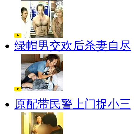
绿帽男交欢后杀妻自尽
原配带民警上门捉小三