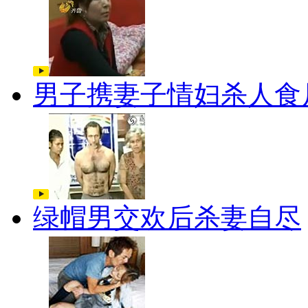
男子携妻子情妇杀人食
绿帽男交欢后杀妻自尽