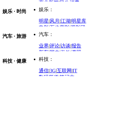
商业新闻
|
民生消费
时事开讲
娱乐：
娱乐 · 时尚
评论：
军事：
明星
|
风月
|
江湖
|
明星库
商业评论
|
宏观分析
电影
|
百步穿影
|
观影团
防务观察
|
防务写真
金融观察
|
财知道
星座
|
塔罗
|
演出
汽车：
汽车 · 旅游
中国军情
|
环球军情
外媒视角
凤凰网·非常道
|
星光邦
业界
|
评论
|
访谈
|
报告
体育：
股票：
时尚：
新车
|
国内
|
海外
|
谍照
购车
|
导购
|
试驾
|
图解
科技：
NBA
|
CBA
|
大局观
科技 · 健康
炒股大赛
|
图解资金流向
时装
|
美容
|
美体
|
论坛
文化
|
人文
|
酷车
|
游记
中超
|
国际足球
|
图片
投资观察
|
龙虎榜点评
化妆品库
|
试用中心
通信
|
3G
|
互联网
|
IT
用车
|
专栏
|
二手车
黑马追踪
|
明星分析师
情感
|
奢侈品
|
图片
数码频道
|
笔记本
历史：
赛事
|
城市站
|
经销商
时尚品牌库
科技专题
|
探索
论坛
|
报价库
|
图片库
理财：
轶闻秘档
|
历史映像室
健康：
历史专题
|
民间说史
城市：
基金
|
理财
|
银行
|
保险
外汇
|
期货
|
黄金
养生
|
食疗
|
心理
|
疾病
文化：
对话
|
专栏
|
城市之星
收藏
|
职场
热点
|
论坛
|
找大夫
陕西
|
河南
|
广州
|
重庆
文化时评
|
文坛往事
图库
|
百科
|
疾病查询
青岛
|
福州
|
厦门
|
宁波
房产：
人文轶闻
|
文化热点
专题
|
卡路里计算器
辽宁
|
山东
|
天津
视频
|
健康无小事
资讯
|
政策
|
市场
|
专题
教育：
旅游：