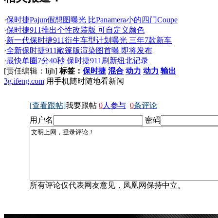
·
保时捷Pajun假想图曝光 比Panamera小的四门Coupe
·
保时捷911推出个性改装版 可自定义颜色
·
新一代保时捷911衍生车型计划曝光 三年7款新车
·
全新保时捷911敞篷版渲染图首曝 即将发布
·
最快单圈7分40秒 保时捷911刷新纽北记录
[责任编辑：lijh]
标签：
保时捷
混合
动力
动力
输出
3g.ifeng.com
用手机随时随地看新闻
[查看跟帖]
我要跟帖
0
人参与
0
条评论
用户名
密码
所有评论仅代表网友意见，凤凰网保持中立。