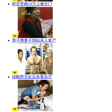
村官受贿10万上缴无门
男子携妻子情妇杀人食尸
绿帽男交欢后杀妻自尽