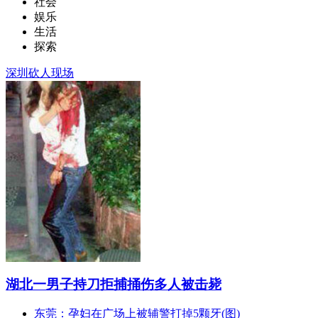
社会
娱乐
生活
探索
深圳砍人现场
湖北一男子持刀拒捕捅伤多人被击毙
东莞：孕妇在广场上被辅警打掉5颗牙(图)