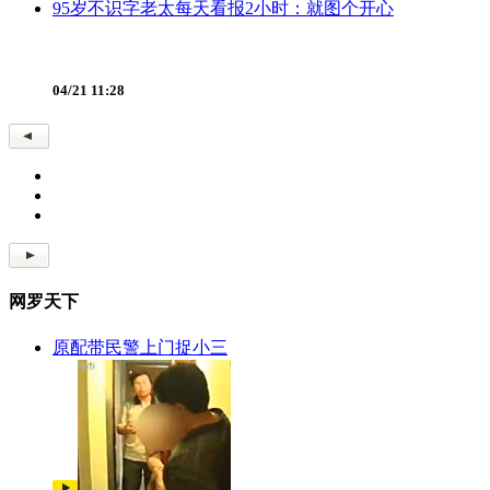
95岁不识字老太每天看报2小时：就图个开心
04/21 11:28
网罗天下
原配带民警上门捉小三