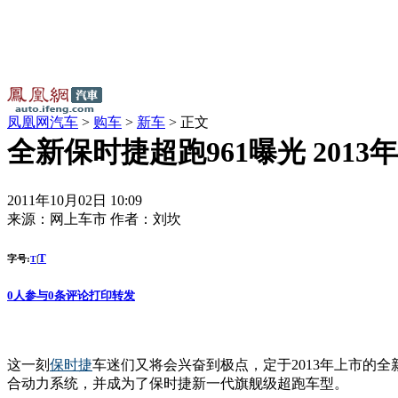
凤凰网汽车
>
购车
>
新车
> 正文
全新保时捷超跑961曝光 2013
2011年10月02日 10:09
来源：
网上车市
作者：
刘坎
T
字号:
|
T
0
人参与
0
条评论
打印
转发
这一刻
保时捷
车迷们又将会兴奋到极点，定于2013年上市的全
合动力系统，并成为了保时捷新一代旗舰级超跑车型。