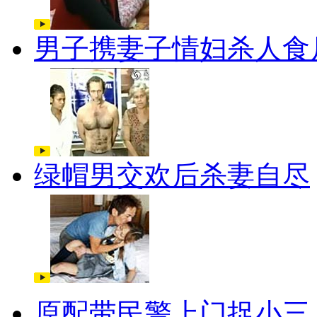
男子携妻子情妇杀人食
绿帽男交欢后杀妻自尽
原配带民警上门捉小三