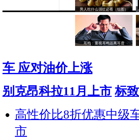
男人吃什么强壮必看（组图）
耳鸣：重视耳鸣远离耳聋
车 应对油价上涨
别克昂科拉11月上市
标致
高性价比8折优惠中级
市