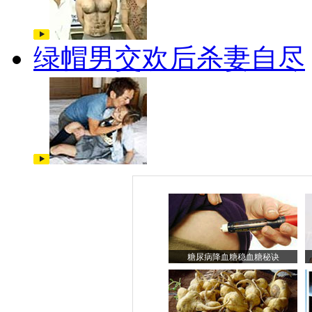
绿帽男交欢后杀妻自尽
糖尿病降血糖稳血糖秘诀