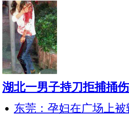
湖北一男子持刀拒捕捅伤
东莞：孕妇在广场上被辅