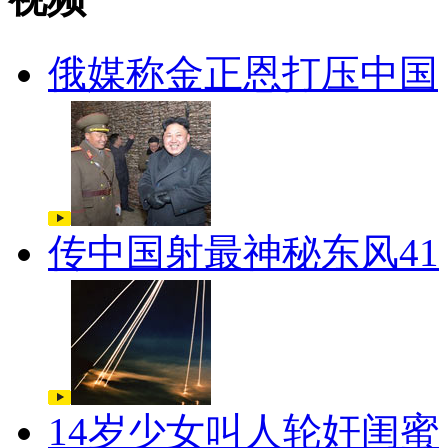
俄媒称金正恩打压中国
传中国射最神秘东风41
14岁少女叫人轮奸闺蜜