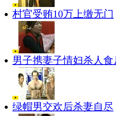
村官受贿10万上缴无门
男子携妻子情妇杀人食
绿帽男交欢后杀妻自尽