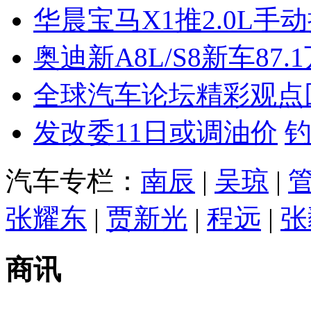
华晨宝马X1推2.0L手
奥迪新A8L/S8新车87.
全球汽车论坛精彩观点
发改委11日或调油价
汽车专栏：
南辰
|
吴琼
|
张耀东
|
贾新光
|
程远
|
张
商讯