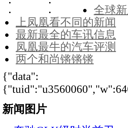
全球新
上凤凰看不同的新闻
最新最全的车讯信息
凤凰最牛的汽车评测
两个和尚锵锵锵
{"data":
{"tuid":"u3560060","w":640
新闻图片