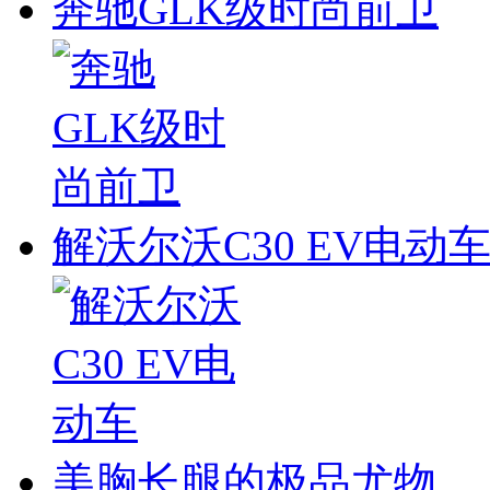
奔驰GLK级时尚前卫
解沃尔沃C30 EV电动
美胸长腿的极品尤物