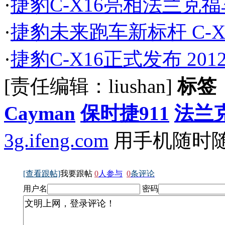
·
捷豹C-X16亮相法兰克福
·
捷豹未来跑车新标杆 C-
·
捷豹C-X16正式发布 20
[责任编辑：liushan]
标签
Cayman
保时捷911
法兰
3g.ifeng.com
用手机随时
[查看跟帖]
我要跟帖
0
人参与
0
条评论
用户名
密码