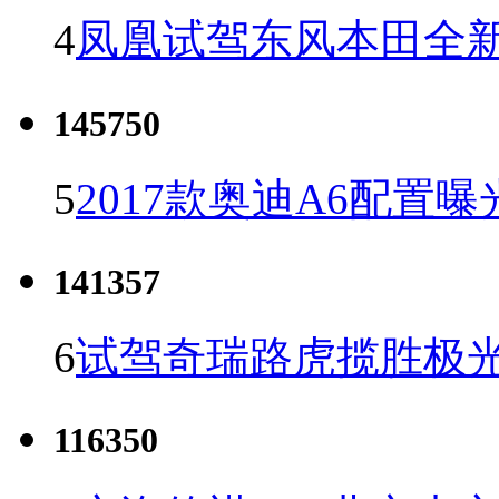
4
凤凰试驾东风本田全新C
145750
5
2017款奥迪A6配置曝
141357
6
试驾奇瑞路虎揽胜极光
116350