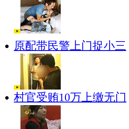
原配带民警上门捉小三
村官受贿10万上缴无门