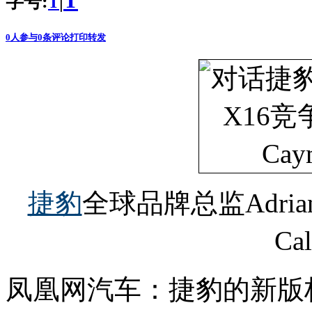
T
字号:
|
T
0
人参与
0
条评论
打印
转发
捷豹
全球品牌总监Adrian
Ca
凤凰网汽车：捷豹的新版