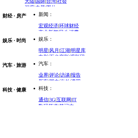
大陆
|
国际
|
台湾
|
社会
深度
|
专题
|
图片
中国政要资料库
新闻：
财经 · 房产
评论：
宏观经济
|
环球财经
商业新闻
|
民生消费
时事开讲
娱乐：
娱乐 · 时尚
评论：
军事：
明星
|
风月
|
江湖
|
明星库
商业评论
|
宏观分析
电影
|
百步穿影
|
观影团
防务观察
|
防务写真
金融观察
|
财知道
星座
|
塔罗
|
演出
汽车：
汽车 · 旅游
中国军情
|
环球军情
外媒视角
凤凰网·非常道
|
星光邦
业界
|
评论
|
访谈
|
报告
体育：
股票：
时尚：
新车
|
国内
|
海外
|
谍照
购车
|
导购
|
试驾
|
图解
科技：
NBA
|
CBA
|
大局观
科技 · 健康
炒股大赛
|
图解资金流向
时装
|
美容
|
美体
|
论坛
文化
|
人文
|
酷车
|
游记
中超
|
国际足球
|
图片
投资观察
|
龙虎榜点评
化妆品库
|
试用中心
通信
|
3G
|
互联网
|
IT
用车
|
专栏
|
二手车
黑马追踪
|
明星分析师
情感
|
奢侈品
|
图片
数码频道
|
笔记本
历史：
赛事
|
城市站
|
经销商
时尚品牌库
科技专题
|
探索
论坛
|
报价库
|
图片库
理财：
轶闻秘档
|
历史映像室
健康：
历史专题
|
民间说史
城市：
基金
|
理财
|
银行
|
保险
外汇
|
期货
|
黄金
养生
|
食疗
|
心理
|
疾病
文化：
对话
|
专栏
|
城市之星