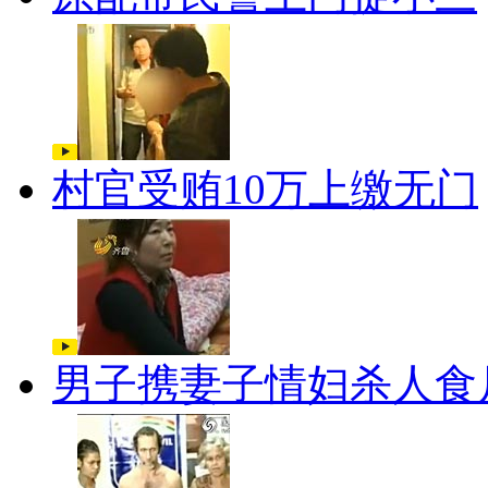
村官受贿10万上缴无门
男子携妻子情妇杀人食