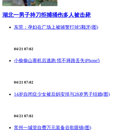
湖北一男子持刀拒捕捅伤多人被击毙
东莞：孕妇在广场上被辅警打掉5颗牙(图)
04/21 07:02
小偷偷山寨机后逃跑 慌不择路丢失iPhone5
04/21 07:02
14岁自闭症少女被后妈安排与28岁男子结婚(图)
04/21 07:02
常州一城管自费万元装备谷歌眼镜(图)