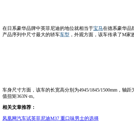
在日系豪华品牌中英菲尼迪的地位就相当于
宝马
在德系豪华品
产品序列中尺寸最大的轿车
车型
，外观方面，该车传承了M家
车身尺寸方面，该车的长宽高分别为4945/1845/1500mm，轴
值扭矩363N·m。
相关文章推荐：
凤凰网汽车试英菲尼迪M37 重口味男士的选择