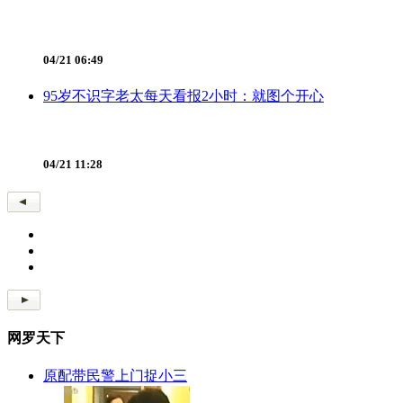
04/21 06:49
95岁不识字老太每天看报2小时：就图个开心
04/21 11:28
网罗天下
原配带民警上门捉小三