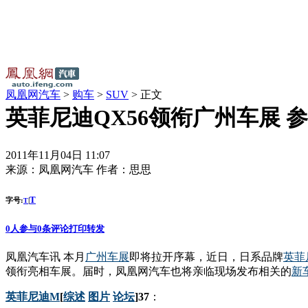
凤凰网汽车
>
购车
>
SUV
> 正文
英菲尼迪QX56领衔广州车展 
2011年11月04日 11:07
来源：
凤凰网汽车
作者：
思思
T
字号:
|
T
0
人参与
0
条评论
打印
转发
凤凰汽车讯 本月
广州车展
即将拉开序幕，近日，日系品牌
英菲
领衔亮相车展。届时，凤凰网汽车也将亲临现场发布相关的
新
英菲尼迪M
[
综述
图片
论坛
]37
：