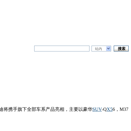
站内
迪将携手旗下全部车系产品亮相，主要以豪华
SUV
-Q
X5
6，M37