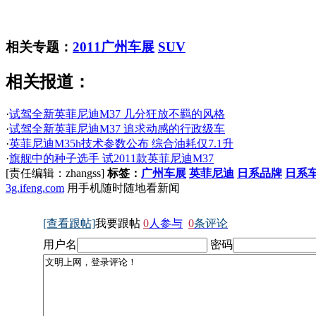
相关专题：
2011广州车展
SUV
相关报道：
·
试驾全新英菲尼迪M37 几分狂放不羁的风格
·
试驾全新英菲尼迪M37 追求动感的行政级车
·
英菲尼迪M35h技术参数公布 综合油耗仅7.1升
·
旗舰中的种子选手 试2011款英菲尼迪M37
[责任编辑：zhangss]
标签：
广州车展
英菲尼迪
日系品牌
日系
3g.ifeng.com
用手机随时随地看新闻
[查看跟帖]
我要跟帖
0
人参与
0
条评论
用户名
密码