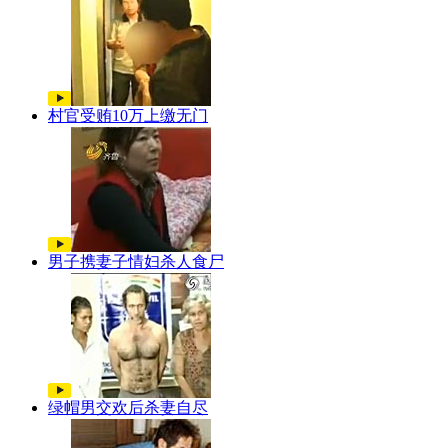
村官受贿10万上缴无门
男子携妻子情妇杀人食尸
绿帽男交欢后杀妻自尽