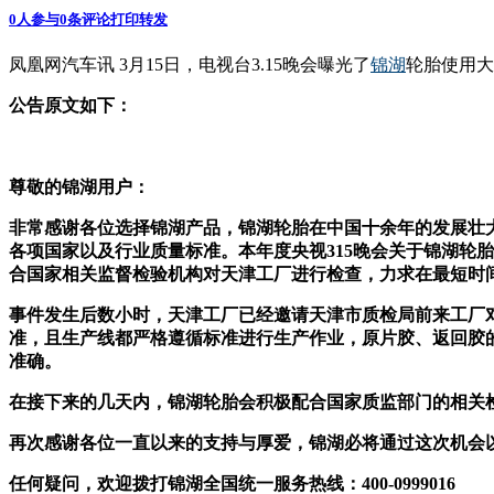
0
人参与
0
条评论
打印
转发
凤凰网汽车讯 3月15日，电视台3.15晚会曝光了
锦湖
轮胎使用大
公告原文如下：
尊敬的锦湖用户：
非常感谢各位选择锦湖产品，锦湖轮胎在中国十余年的发展壮
各项国家以及行业质量标准。本年度央视315晚会关于锦湖轮
合国家相关监督检验机构对天津工厂进行检查，力求在最短时
事件发生后数小时，天津工厂已经邀请天津市质检局前来工厂对
准，且生产线都严格遵循标准进行生产作业，原片胶、返回胶
准确。
在接下来的几天内，锦湖轮胎会积极配合国家质监部门的相关
再次感谢各位一直以来的支持与厚爱，锦湖必将通过这次机会
任何疑问，欢迎拨打锦湖全国统一服务热线：400-0999016