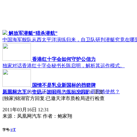
解放军潜艇“猎杀潜航”
中国海军舰队从西太平洋演练归来，自卫队研判潜艇究竟在哪
香港红十字会如何守护公信力
独家对话香港红十字会秘书长陈启明，解析其运作模式。
国情不是乳业新国标的挡箭牌
新国标之下的牛奶还能喝吗？低标准真的是国情使然？
凤凰网汽车
>
资讯
>
2011年汽车315专题
> 正文
[独家]锦湖官方回复:已邀天津市质检局进行检查
2011年03月16日 12:31
来源：
凤凰网汽车
作者：
鲍家翔
T
字号:
|
T