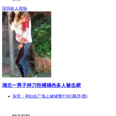
深圳砍人现场
湖北一男子持刀拒捕捅伤多人被击毙
东莞：孕妇在广场上被辅警打掉5颗牙(图)
04/21 07:02