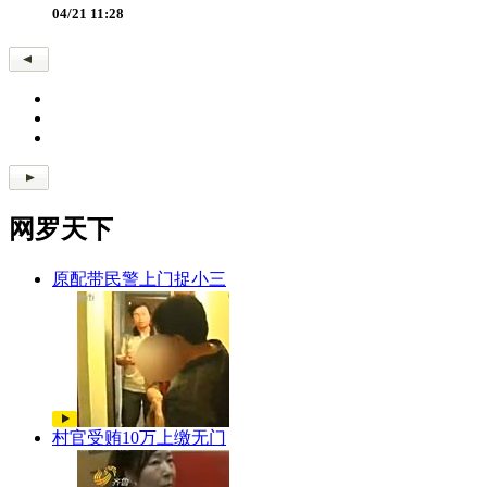
04/21 11:28
网罗天下
原配带民警上门捉小三
村官受贿10万上缴无门