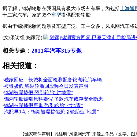
据了解，锦湖轮胎在我国具有极大市场占有率，为包括
上海通
十二家汽车厂家的35个
车型
提供配套轮胎。
据由于锦湖轮胎问题涉及车型广泛、车主众多，凤凰网汽车将
(文/采访组 鲍家翔)
相关专题：
2011年汽车315专题
相关报道：
·
独家回应：长城将全面检测配备锦湖轮胎车辆
·
被曝掺假 锦湖轮胎回应称今日发表声明
·
锦湖被曝掺假 恐引轮胎业“地震”
·
锦湖轮胎被曝原料掺假 多款汽车或存安全隐患
·
锦湖被曝掺假严重 恐引轮胎业“地震”
·
汽配早9点：锦湖被曝掺假恐引轮胎业“地震”
【独家稿件声明】凡注明“凤凰网汽车”来源之作品（文字、图片