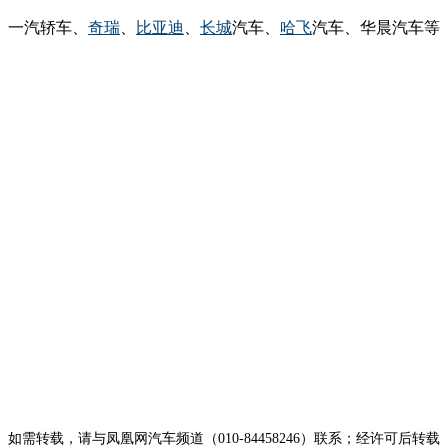
、一汽轿车、
奇瑞
、
比亚迪
、
长城
汽车、
哈飞
汽车、华晨汽车等
载，请与凤凰网汽车频道（010-84458246）联系；经许可后转载