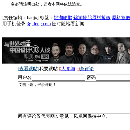
务必请注明出处，违者本网将依法追究。
[责任编辑：baojx]
标签：
锦湖轮胎
锦湖轮胎原料掺假
原料掺
用手机登录
3g.ifeng.com
随时随地看新闻
[查看跟帖]
我要跟帖
0
人参与
0
条评论
用户名
密码
所有评论仅代表网友意见，凤凰网保持中立。