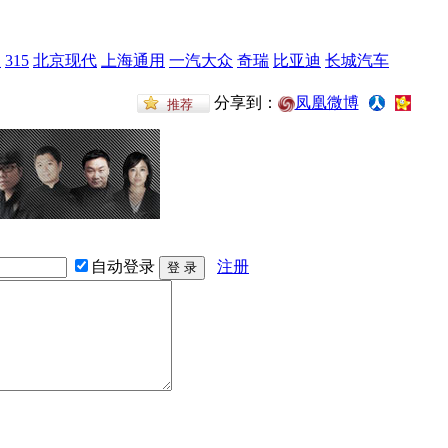
假
315
北京现代
上海通用
一汽大众
奇瑞
比亚迪
长城汽车
分享到：
凤凰微博
自动登录
注册