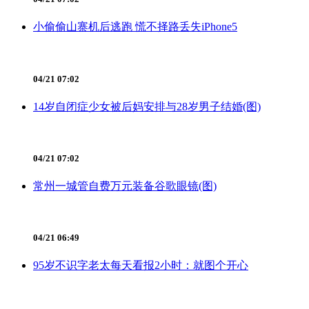
小偷偷山寨机后逃跑 慌不择路丢失iPhone5
04/21 07:02
14岁自闭症少女被后妈安排与28岁男子结婚(图)
04/21 07:02
常州一城管自费万元装备谷歌眼镜(图)
04/21 06:49
95岁不识字老太每天看报2小时：就图个开心