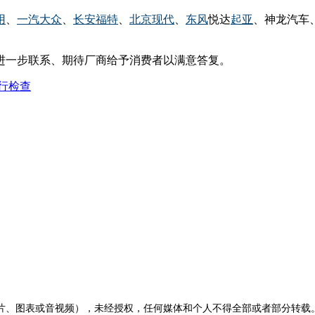
用
、
一汽
大众
、
长安
福特
、
北京
现代
、
东风
悦达
起亚
、神龙汽车
进一步联系、期待厂商给予消费者以满意答复。
、图表或音视频），未经授权，任何媒体和个人不得全部或者部分转载。如需转