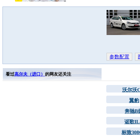
参数配置
看过
高尔夫（进口）
的网友还关注
沃尔沃C
翼豹
奔驰B
讴歌IL
标致308