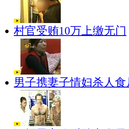
村官受贿10万上缴无门
男子携妻子情妇杀人食