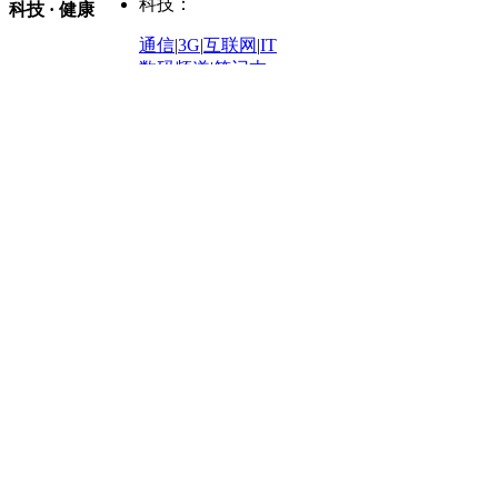
购车
|
导购
|
试驾
|
图解
科技：
NBA
|
CBA
|
大局观
科技 · 健康
炒股大赛
|
图解资金流向
时装
|
美容
|
美体
|
论坛
文化
|
人文
|
酷车
|
游记
中超
|
国际足球
|
图片
投资观察
|
龙虎榜点评
化妆品库
|
试用中心
通信
|
3G
|
互联网
|
IT
用车
|
专栏
|
二手车
黑马追踪
|
明星分析师
情感
|
奢侈品
|
图片
数码频道
|
笔记本
历史：
赛事
|
城市站
|
经销商
时尚品牌库
科技专题
|
探索
论坛
|
报价库
|
图片库
理财：
轶闻秘档
|
历史映像室
健康：
历史专题
|
民间说史
城市：
基金
|
理财
|
银行
|
保险
外汇
|
期货
|
黄金
养生
|
食疗
|
心理
|
疾病
文化：
对话
|
专栏
|
城市之星
收藏
|
职场
热点
|
论坛
|
找大夫
陕西
|
河南
|
广州
|
重庆
文化时评
|
文坛往事
图库
|
百科
|
疾病查询
青岛
|
福州
|
厦门
|
宁波
房产：
人文轶闻
|
文化热点
专题
|
卡路里计算器
辽宁
|
山东
|
天津
视频
|
健康无小事
资讯
|
政策
|
市场
|
专题
教育：
旅游：
高清大图
|
豪宅
|
家居
建筑
|
风水
|
访谈
|
置业
高考
|
公务员
|
考研
百家迹忆
|
全球GO
|
专题
房企
|
曝光
|
新盘
|
公寓
育人者
|
教育投诉
游中感动
|
红酒美食
别墅
|
商业
|
旅游
|
海外
出境游
|
国内游
|
周边游
养老
|
热帖
|
宅男宅女
列国志
|
九州记
|
浮生闲
景点大全
|
高清大图