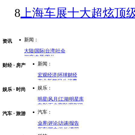
8
上海车展十大超炫顶级
新闻：
资讯
大陆
|
国际
|
台湾
|
社会
深度
|
专题
|
图片
中国政要资料库
新闻：
财经 · 房产
评论：
宏观经济
|
环球财经
商业新闻
|
民生消费
时事开讲
娱乐：
娱乐 · 时尚
评论：
军事：
明星
|
风月
|
江湖
|
明星库
商业评论
|
宏观分析
电影
|
百步穿影
|
观影团
防务观察
|
防务写真
金融观察
|
财知道
星座
|
塔罗
|
演出
汽车：
汽车 · 旅游
中国军情
|
环球军情
外媒视角
凤凰网·非常道
|
星光邦
业界
|
评论
|
访谈
|
报告
体育：
股票：
时尚：
新车
|
国内
|
海外
|
谍照