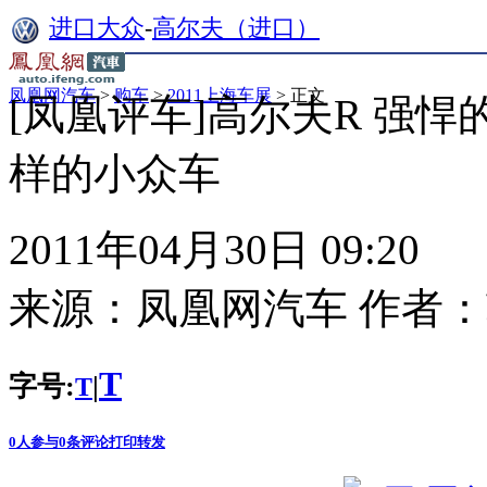
进口大众
-
高尔夫（进口）
凤凰网汽车
>
购车
>
2011上海车展
> 正文
[凤凰评车]高尔夫R 强悍
样的小众车
2011年04月30日 09:20
来源：
凤凰网汽车
作者：
T
字号:
|
T
0
人参与
0
条评论
打印
转发