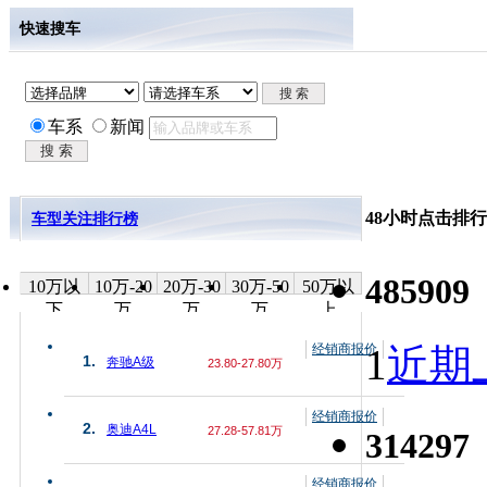
快速搜车
车系
新闻
48小时点击排行
车型关注排行榜
485909
10万以
10万-20
20万-30
30万-50
50万以
下
万
万
万
上
经销商报价
1
近期上
1.
奔驰A级
23.80-27.80万
经销商报价
2.
奥迪A4L
27.28-57.81万
314297
经销商报价