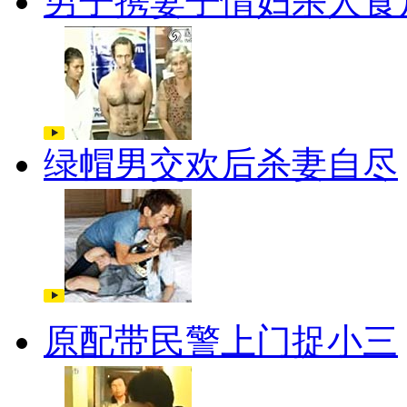
男子携妻子情妇杀人食
绿帽男交欢后杀妻自尽
原配带民警上门捉小三