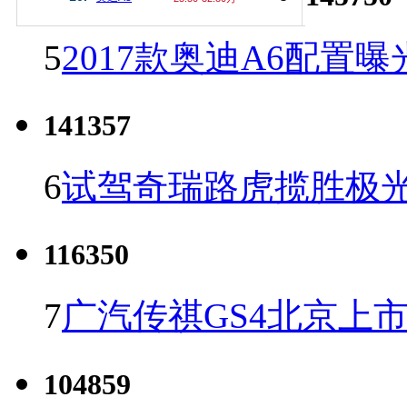
5
2017款奥迪A6配置曝
141357
6
试驾奇瑞路虎揽胜极光
116350
7
广汽传祺GS4北京上市 
104859