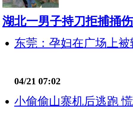
湖北一男子持刀拒捕捅伤
东莞：孕妇在广场上被辅
04/21 07:02
小偷偷山寨机后逃跑 慌不