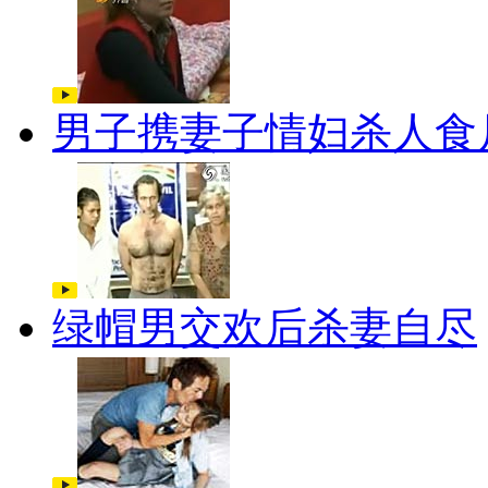
男子携妻子情妇杀人食
绿帽男交欢后杀妻自尽