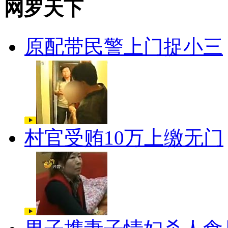
网罗天下
原配带民警上门捉小三
村官受贿10万上缴无门