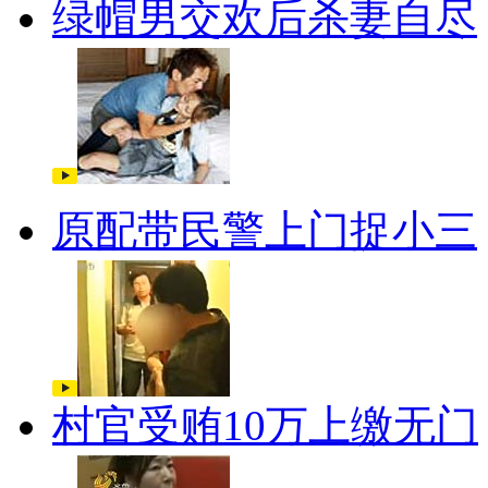
绿帽男交欢后杀妻自尽
原配带民警上门捉小三
村官受贿10万上缴无门