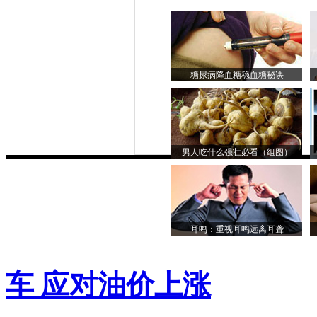
糖尿病降血糖稳血糖秘诀
男人吃什么强壮必看（组图）
耳鸣：重视耳鸣远离耳聋
车 应对油价上涨