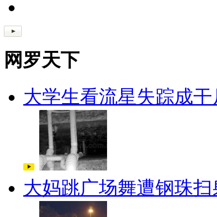
网罗天下
大学生看流星失踪成干
大妈跳广场舞遭钢珠扫