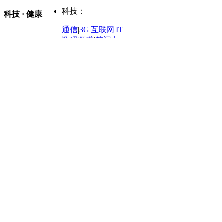
新车
|
国内
|
海外
|
谍照
购车
|
导购
|
试驾
|
图解
科技：
NBA
|
CBA
|
大局观
科技 · 健康
炒股大赛
|
图解资金流向
时装
|
美容
|
美体
|
论坛
文化
|
人文
|
酷车
|
游记
中超
|
国际足球
|
图片
投资观察
|
龙虎榜点评
化妆品库
|
试用中心
通信
|
3G
|
互联网
|
IT
用车
|
专栏
|
二手车
黑马追踪
|
明星分析师
情感
|
奢侈品
|
图片
数码频道
|
笔记本
历史：
赛事
|
城市站
|
经销商
时尚品牌库
科技专题
|
探索
论坛
|
报价库
|
图片库
理财：
轶闻秘档
|
历史映像室
健康：
历史专题
|
民间说史
城市：
基金
|
理财
|
银行
|
保险
外汇
|
期货
|
黄金
养生
|
食疗
|
心理
|
疾病
文化：
对话
|
专栏
|
城市之星
收藏
|
职场
热点
|
论坛
|
找大夫
陕西
|
河南
|
广州
|
重庆
文化时评
|
文坛往事
图库
|
百科
|
疾病查询
青岛
|
福州
|
厦门
|
宁波
房产：
人文轶闻
|
文化热点
专题
|
卡路里计算器
辽宁
|
山东
|
天津
视频
|
健康无小事
资讯
|
政策
|
市场
|
专题
教育：
旅游：
高清大图
|
豪宅
|
家居
建筑
|
风水
|
访谈
|
置业
高考
|
公务员
|
考研
百家迹忆
|
全球GO
|
专题
房企
|
曝光
|
新盘
|
公寓
育人者
|
教育投诉
游中感动
|
红酒美食
别墅
|
商业
|
旅游
|
海外
出境游
|
国内游
|
周边游
养老
|
热帖
|
宅男宅女
列国志
|
九州记
|
浮生闲
景点大全
|
高清大图