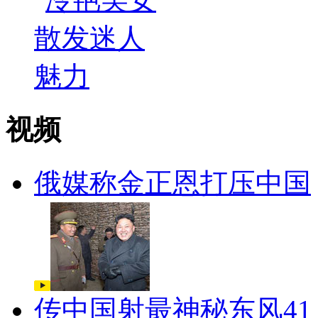
视频
俄媒称金正恩打压中国
传中国射最神秘东风41