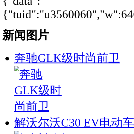
{"data":
{"tuid":"u3560060","w":640
新闻图片
奔驰GLK级时尚前卫
解沃尔沃C30 EV电动