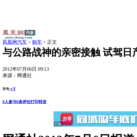
凤凰网汽车
>
购车
> 正文
与公路战神的亲密接触 试驾日产
2012年07月06日 09:13
来源：
网通社
T
字号:
|
T
0
人参与
0
条评论
打印
转发