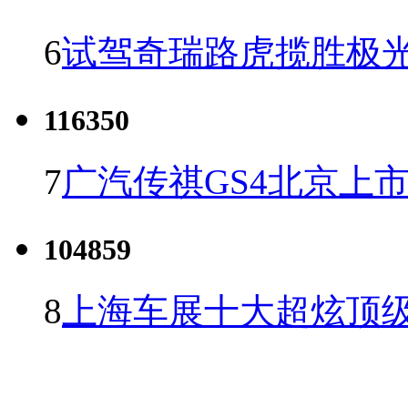
6
试驾奇瑞路虎揽胜极光
116350
7
广汽传祺GS4北京上市 
104859
8
上海车展十大超炫顶级