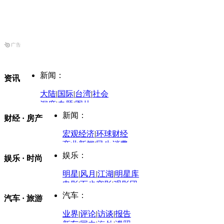
新闻：
资讯
大陆
|
国际
|
台湾
|
社会
深度
|
专题
|
图片
中国政要资料库
新闻：
财经 · 房产
评论：
宏观经济
|
环球财经
商业新闻
|
民生消费
时事开讲
娱乐：
娱乐 · 时尚
评论：
军事：
明星
|
风月
|
江湖
|
明星库
商业评论
|
宏观分析
电影
|
百步穿影
|
观影团
防务观察
|
防务写真
金融观察
|
财知道
星座
|
塔罗
|
演出
汽车：
汽车 · 旅游
中国军情
|
环球军情
外媒视角
凤凰网·非常道
|
星光邦
业界
|
评论
|
访谈
|
报告
体育：
股票：
时尚：