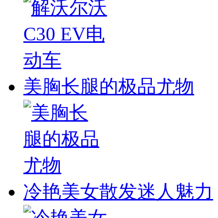
美胸长腿的极品尤物
冷艳美女散发迷人魅力