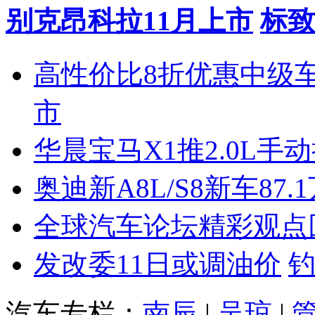
别克昂科拉11月上市
标致
高性价比8折优惠中级
市
华晨宝马X1推2.0L手
奥迪新A8L/S8新车87.
全球汽车论坛精彩观点
发改委11日或调油价
汽车专栏：
南辰
|
吴琼
|