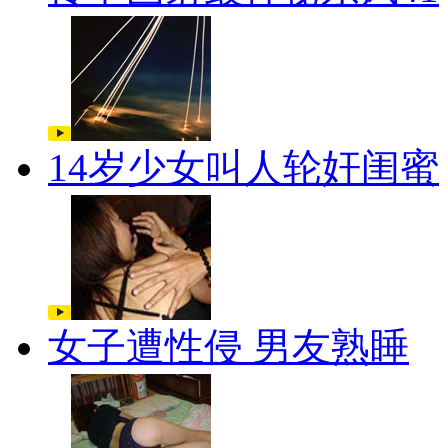
14岁少女叫人轮奸闺蜜
女子遭性侵 男友熟睡