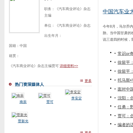
职务：《汽车商业评论》杂志
中国汽车业
主编
单位：《汽车商业评论》杂志
今年8月，马尔乔
胁。当中国甘肃的
出生年月：
说三道四的时候，我
国籍：中国
常识or
籍贯：
徐留平
《汽车商业评论》杂志主编贾可
详细资料>>
徐留平
托马斯
更多
热门资深媒体人
面对中
沈阳：
李安定
南辰
贾可
任勇：
贾可：
贾新光
编者的
更多