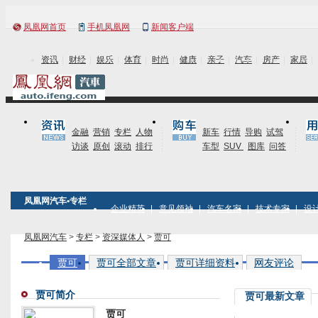
凤凰网首页
手机凤凰网
新闻客户端
资讯
财经
娱乐
体育
时尚
健康
亲子
汽车
房产
家居
金融
营销
专栏
人物
新车
行情
导购
试驾
访谈
原创
滚动
排行
车型
SUV
图库
问答
凤凰网汽车•专栏
企业精英
意见领袖
汽车名家
技术专家
设
凤凰网汽车
>
专栏
>
资深媒体人
>
贾可
贾可
贾可全部文章
贾可详细资料
网友评论
贾可简介
贾可最新文章
贾可