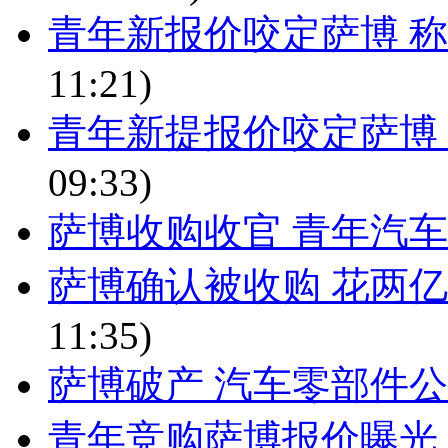
青年新报价咬定萨博 
11:21)
青年新提报价咬定萨博
09:33)
萨博收购收官 青年汽
萨博确认被收购 花两亿
11:35)
萨博破产 汽车零部件
青年竞购萨博报价曝光