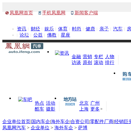
凤凰网首页
手机凤凰网
新闻客户端
资讯
财经
娱乐
体育
时尚
健康
亲子
汽车
论坛
公益
佛教
星座
金融
营销
专栏
人物
访谈
原创
滚动
排行
热点
活动
北京
广州
酷车
摄影
上海
更多
企业单位首页
|
国内车企
|
海外车企
|
合资公司
|
零配件厂商
|
经销巨
凤凰网汽车
>
企业单位
>
海外车企
>
萨博