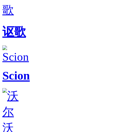
讴歌
Scion