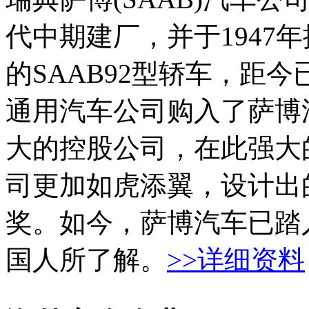
代中期建厂，并于1947
的SAAB92型轿车，距今
通用汽车公司购入了萨博
大的控股公司，在此强大
司更加如虎添翼，设计出
奖。如今，萨博汽车已踏
国人所了解。
>>详细资料