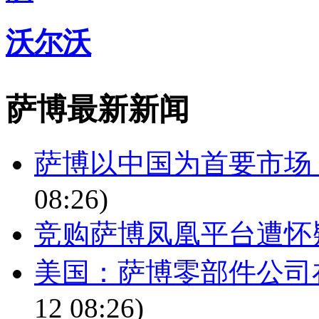
沃尔沃
萨博最新新闻
萨博以中国为首要市场
08:26)
竞购萨博凤凰平台遭怀
美国：萨博零部件公司
12 08:26)