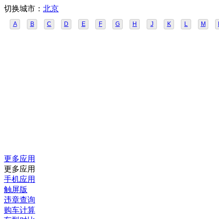
切换城市：
北京
A
B
C
D
E
F
G
H
J
K
L
M
更多应用
更多应用
手机应用
触屏版
违章查询
购车计算