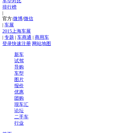
车型对比
排行榜
|
官方:
微博
/
微信
|
车展
2015上海车展
|
专题
|
车商通
|
商用车
登录
快速注册
网站地图
新车
试驾
导购
车型
图片
报价
优惠
团购
现车汇
论坛
二手车
行业