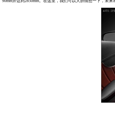
90mm并达到2850mm。在这里，我们可以大胆猜想一下，未