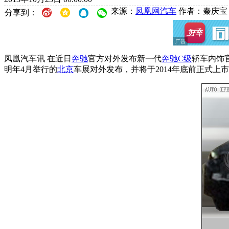
来源：
凤凰网汽车
作者：秦庆宝
分享到：
凤凰汽车讯 在近日
奔驰
官方对外发布新一代
奔驰C级
轿车内饰
明年4月举行的
北京
车展对外发布，并将于2014年底前正式上