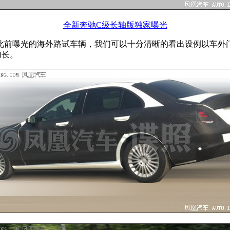
全新奔驰C级长轴版独家曝光
此前曝光的海外路试车辆，我们可以十分清晰的看出设例以车外
加长。