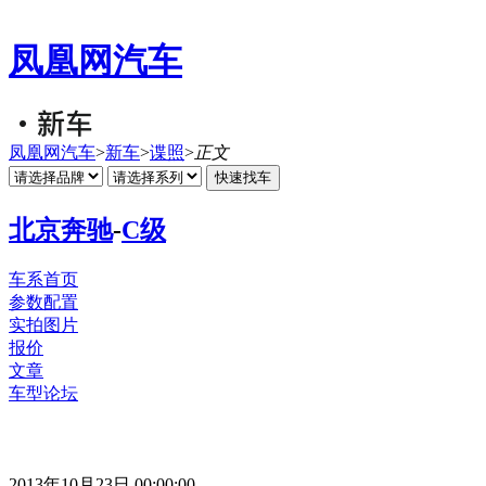
凤凰网汽车
凤凰网汽车
>
新车
>
谍照
>
正文
北京奔驰
-
C级
车系首页
参数配置
实拍图片
报价
文章
车型论坛
2013年10月23日 00:00:00