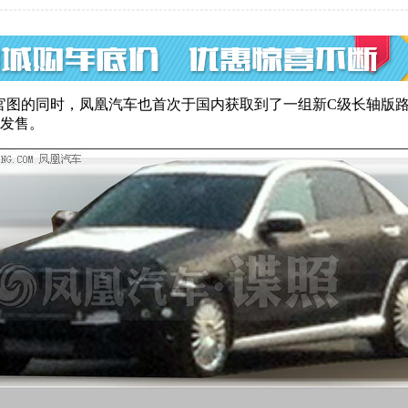
官图的同时，凤凰汽车也首次于国内获取到了一组新C级长轴版
市发售。