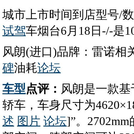
城市上市时间到店型号/
试驾
车烟台6月18日-/-是
风朗(进口)品牌：雷诺
碑
油耗
论坛
车型
点评：
风朗是一款基
轿车，车身尺寸为4620×18
述
图片
论坛
]”。270