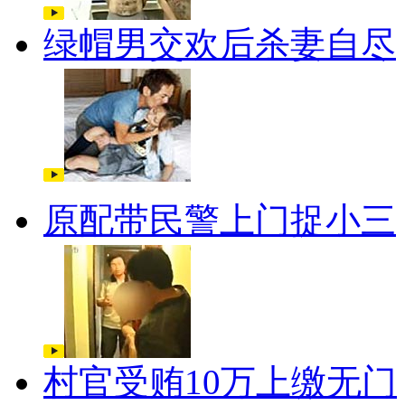
绿帽男交欢后杀妻自尽
原配带民警上门捉小三
村官受贿10万上缴无门