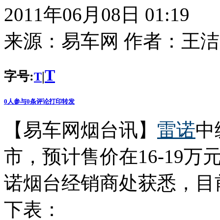
2011年06月08日 01:19
来源：
易车网
作者：
王洁
T
字号:
|
T
0
人参与
0
条评论
打印
转发
【易车网烟台讯】
雷诺
中
市，预计售价在16-19
诺烟台经销商处获悉，目
下表：