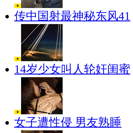
传中国射最神秘东风41
14岁少女叫人轮奸闺蜜
女子遭性侵 男友熟睡