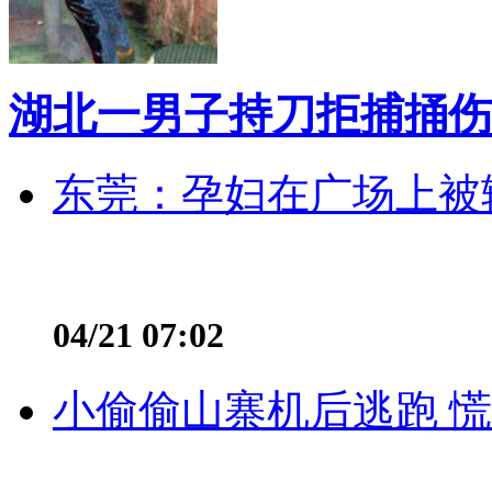
湖北一男子持刀拒捕捅伤
东莞：孕妇在广场上被辅
04/21 07:02
小偷偷山寨机后逃跑 慌不