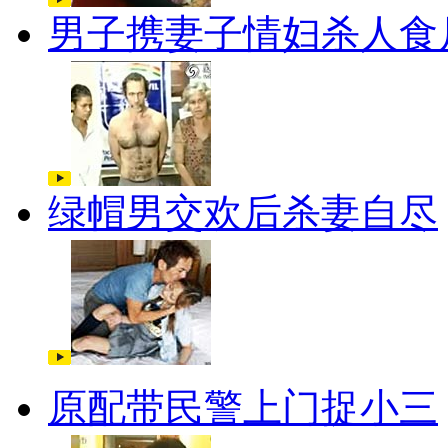
男子携妻子情妇杀人食
绿帽男交欢后杀妻自尽
原配带民警上门捉小三