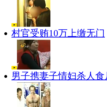
村官受贿10万上缴无门
男子携妻子情妇杀人食