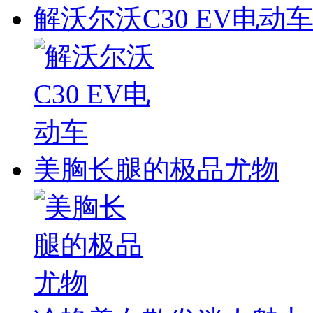
解沃尔沃C30 EV电动
美胸长腿的极品尤物