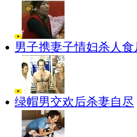
男子携妻子情妇杀人食
绿帽男交欢后杀妻自尽