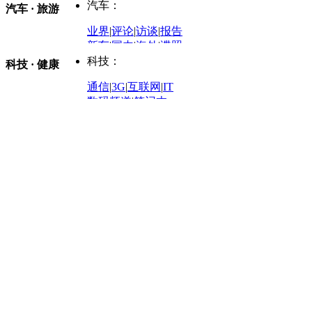
金融观察
|
财知道
星座
|
塔罗
|
演出
汽车：
汽车 · 旅游
中国军情
|
环球军情
外媒视角
凤凰网·非常道
|
星光邦
业界
|
评论
|
访谈
|
报告
体育：
股票：
时尚：
新车
|
国内
|
海外
|
谍照
购车
|
导购
|
试驾
|
图解
科技：
NBA
|
CBA
|
大局观
科技 · 健康
炒股大赛
|
图解资金流向
时装
|
美容
|
美体
|
论坛
文化
|
人文
|
酷车
|
游记
中超
|
国际足球
|
图片
投资观察
|
龙虎榜点评
化妆品库
|
试用中心
通信
|
3G
|
互联网
|
IT
用车
|
专栏
|
二手车
黑马追踪
|
明星分析师
情感
|
奢侈品
|
图片
数码频道
|
笔记本
历史：
赛事
|
城市站
|
经销商
时尚品牌库
科技专题
|
探索
论坛
|
报价库
|
图片库
理财：
轶闻秘档
|
历史映像室
健康：
历史专题
|
民间说史
城市：
基金
|
理财
|
银行
|
保险
外汇
|
期货
|
黄金
养生
|
食疗
|
心理
|
疾病
文化：
对话
|
专栏
|
城市之星
收藏
|
职场
热点
|
论坛
|
找大夫
陕西
|
河南
|
广州
|
重庆
文化时评
|
文坛往事
图库
|
百科
|
疾病查询
青岛
|
福州
|
厦门
|
宁波
房产：
人文轶闻
|
文化热点
专题
|
卡路里计算器
辽宁
|
山东
|
天津
视频
|
健康无小事
资讯
|
政策
|
市场
|
专题
教育：
旅游：
高清大图
|
豪宅
|
家居
建筑
|
风水
|
访谈
|
置业
高考
|
公务员
|
考研
百家迹忆
|
全球GO
|
专题
房企
|
曝光
|
新盘
|
公寓
育人者
|
教育投诉
游中感动
|
红酒美食
别墅
|
商业
|
旅游
|
海外
出境游
|
国内游
|
周边游
养老
|
热帖
|
宅男宅女
列国志
|
九州记
|
浮生闲