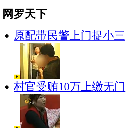
网罗天下
原配带民警上门捉小三
村官受贿10万上缴无门