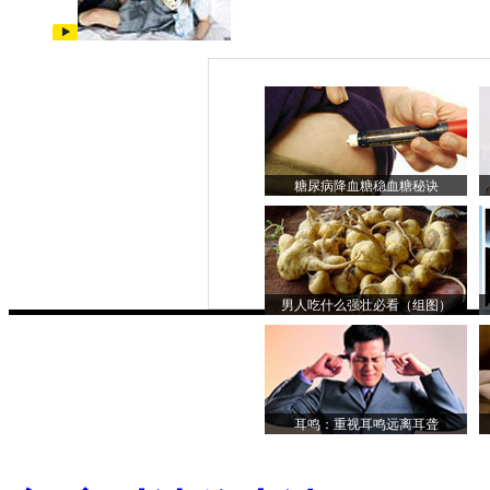
糖尿病降血糖稳血糖秘诀
男人吃什么强壮必看（组图）
耳鸣：重视耳鸣远离耳聋