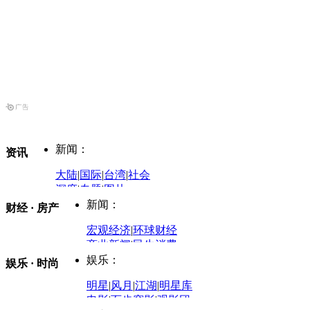
新闻：
资讯
大陆
|
国际
|
台湾
|
社会
深度
|
专题
|
图片
中国政要资料库
新闻：
财经 · 房产
评论：
宏观经济
|
环球财经
商业新闻
|
民生消费
时事开讲
娱乐：
娱乐 · 时尚
评论：
军事：
明星
|
风月
|
江湖
|
明星库
商业评论
|
宏观分析
电影
|
百步穿影
|
观影团
防务观察
|
防务写真