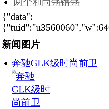
两个和尚锵锵锵
{"data":
{"tuid":"u3560060","w":640
新闻图片
奔驰GLK级时尚前卫