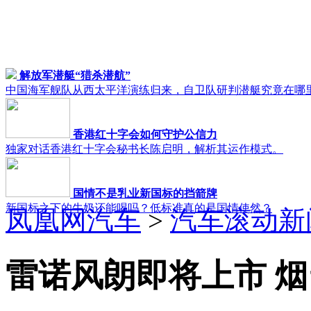
解放军潜艇“猎杀潜航”
中国海军舰队从西太平洋演练归来，自卫队研判潜艇究竟在哪
香港红十字会如何守护公信力
独家对话香港红十字会秘书长陈启明，解析其运作模式。
国情不是乳业新国标的挡箭牌
新国标之下的牛奶还能喝吗？低标准真的是国情使然？
凤凰网汽车
>
汽车滚动新
雷诺风朗即将上市 