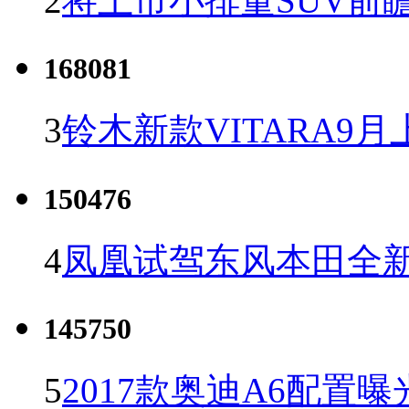
2
将上市小排量SUV前
168081
3
铃木新款VITARA9月
150476
4
凤凰试驾东风本田全新C
145750
5
2017款奥迪A6配置曝