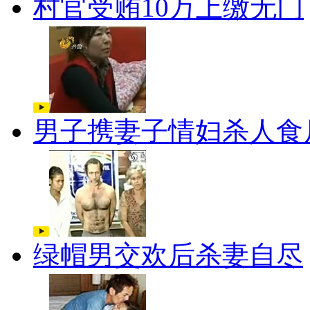
村官受贿10万上缴无门
男子携妻子情妇杀人食
绿帽男交欢后杀妻自尽