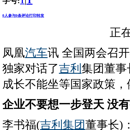
T
字号:
|
T
0
人参与
0
条评论
打印
转发
正在
凤凰
汽车
讯 全国两会召
独家对话了
吉利
集团董事
成长不能坐等国家政策，
企业不要想一步登天 没
李书福(
吉利集团
董事长)