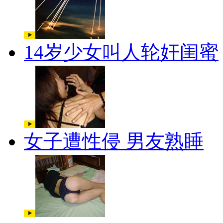
14岁少女叫人轮奸闺蜜
女子遭性侵 男友熟睡