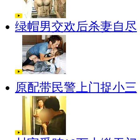
绿帽男交欢后杀妻自尽
原配带民警上门捉小三