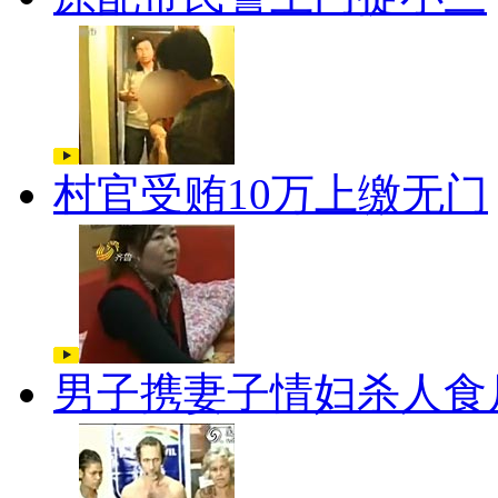
村官受贿10万上缴无门
男子携妻子情妇杀人食