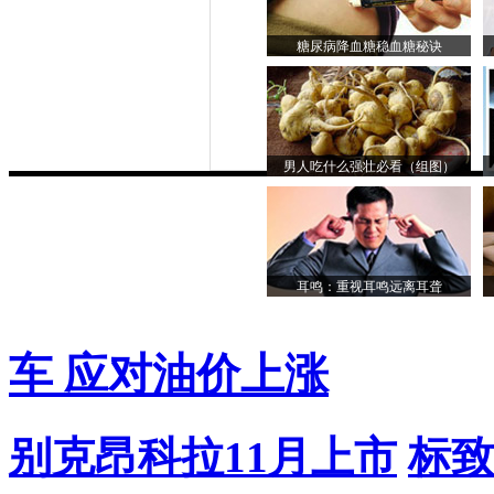
糖尿病降血糖稳血糖秘诀
男人吃什么强壮必看（组图）
耳鸣：重视耳鸣远离耳聋
车 应对油价上涨
别克昂科拉11月上市
标致