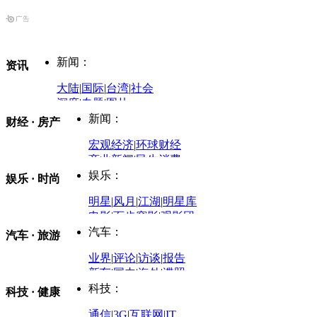
新闻：
资讯
大陆
|
国际
|
台湾
|
社会
深度
|
专题
|
图片
中国政要资料库
新闻：
财经 · 房产
评论：
宏观经济
|
环球财经
商业新闻
|
民生消费
时事开讲
娱乐：
娱乐 · 时尚
评论：
军事：
明星
|
风月
|
江湖
|
明星库
商业评论
|
宏观分析
电影
|
百步穿影
|
观影团
防务观察
|
防务写真
金融观察
|
财知道
星座
|
塔罗
|
演出
汽车：
汽车 · 旅游
中国军情
|
环球军情
外媒视角
凤凰网·非常道
|
星光邦
业界
|
评论
|
访谈
|
报告
体育：
股票：
时尚：
新车
|
国内
|
海外
|
谍照
购车
|
导购
|
试驾
|
图解
科技：
NBA
|
CBA
|
大局观
科技 · 健康
炒股大赛
|
图解资金流向
时装
|
美容
|
美体
|
论坛
文化
|
人文
|
酷车
|
游记
中超
|
国际足球
|
图片
投资观察
|
龙虎榜点评
化妆品库
|
试用中心
通信
|
3G
|
互联网
|
IT