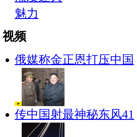
视频
俄媒称金正恩打压中国
传中国射最神秘东风41