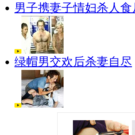
男子携妻子情妇杀人食
绿帽男交欢后杀妻自尽