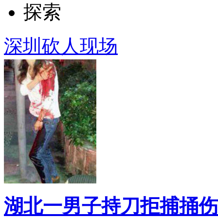
探索
深圳砍人现场
湖北一男子持刀拒捕捅伤