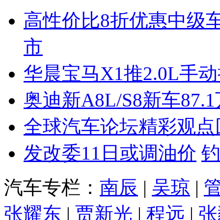
高性价比8折优惠中级
市
华晨宝马X1推2.0L手
奥迪新A8L/S8新车87.
全球汽车论坛精彩观点
发改委11日或调油价
汽车专栏：
南辰
|
吴琼
|
张耀东
|
贾新光
|
程远
|
张