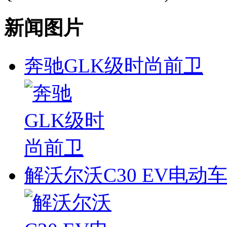
新闻图片
奔驰GLK级时尚前卫
解沃尔沃C30 EV电动