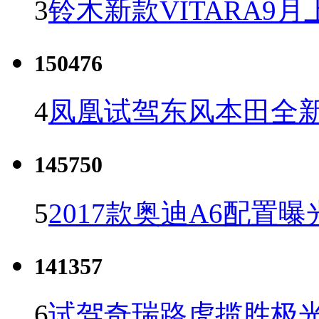
3
铃木新款VITARA9月
150476
4
凤凰试驾东风本田全新C
145750
5
2017款奥迪A6配置曝
141357
6
试驾奇瑞路虎揽胜极光