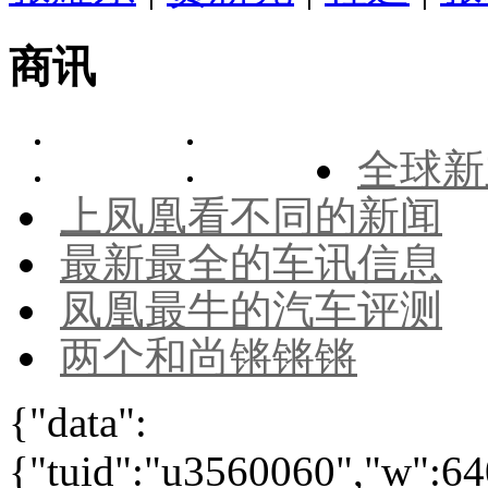
商讯
全球新
上凤凰看不同的新闻
最新最全的车讯信息
凤凰最牛的汽车评测
两个和尚锵锵锵
{"data":
{"tuid":"u3560060","w":640