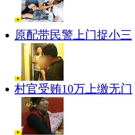
原配带民警上门捉小三
村官受贿10万上缴无门