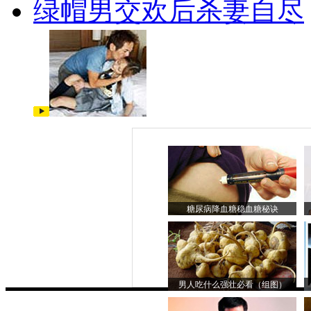
绿帽男交欢后杀妻自尽
糖尿病降血糖稳血糖秘诀
男人吃什么强壮必看（组图）