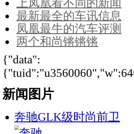
上凤凰看不同的新闻
最新最全的车讯信息
凤凰最牛的汽车评测
两个和尚锵锵锵
{"data":
{"tuid":"u3560060","w":640
新闻图片
奔驰GLK级时尚前卫