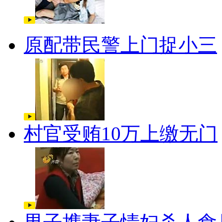
原配带民警上门捉小三
村官受贿10万上缴无门