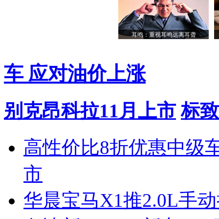
耳鸣：重视耳鸣远离耳聋
车 应对油价上涨
别克昂科拉11月上市
标致
高性价比8折优惠中级
市
华晨宝马X1推2.0L手