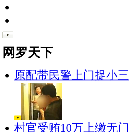
网罗天下
原配带民警上门捉小三
村官受贿10万上缴无门