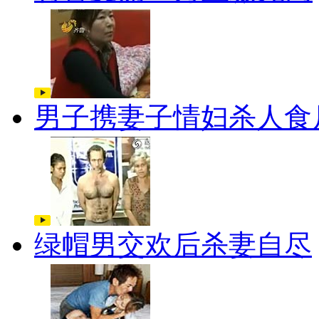
男子携妻子情妇杀人食
绿帽男交欢后杀妻自尽