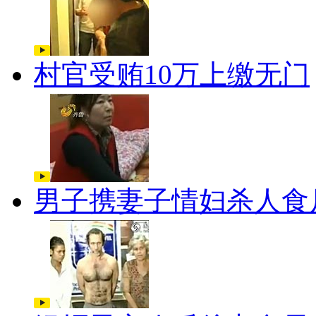
村官受贿10万上缴无门
男子携妻子情妇杀人食