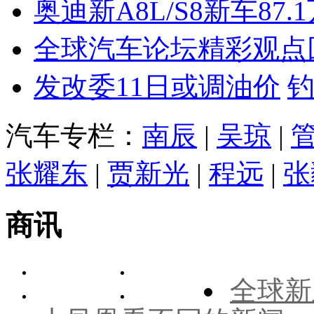
奥迪新A8L/S8新车87.
全球汽车论坛精彩观点
发改委11日或调油价
汽车专栏：
南辰
|
吴琼
|
张耀东
|
贾新光
|
程远
|
张
商讯
全球新