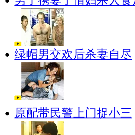
男子携妻子情妇杀人食
绿帽男交欢后杀妻自尽
原配带民警上门捉小三