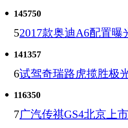
145750
5
2017款奥迪A6配置曝
141357
6
试驾奇瑞路虎揽胜极光
116350
7
广汽传祺GS4北京上市 