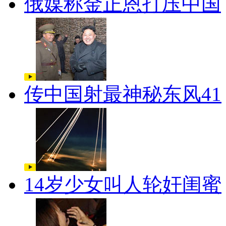
俄媒称金正恩打压中国
传中国射最神秘东风41
14岁少女叫人轮奸闺蜜