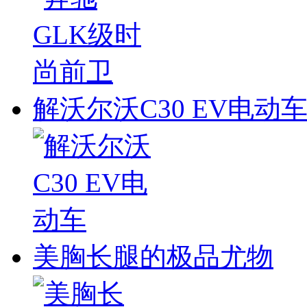
解沃尔沃C30 EV电动
美胸长腿的极品尤物