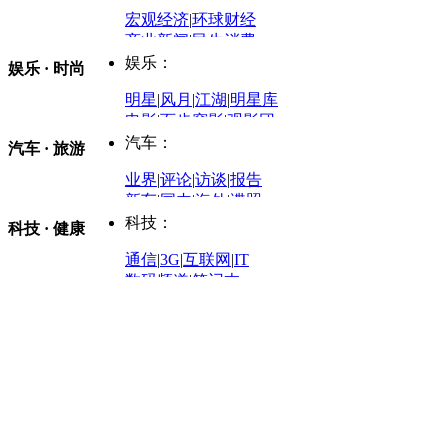
评论：
宏观经济
|
环球财经
商业新闻
|
民生消费
时事开讲
娱乐：
娱乐 · 时尚
评论：
军事：
明星
|
风月
|
江湖
|
明星库
商业评论
|
宏观分析
电影
|
百步穿影
|
观影团
防务观察
|
防务写真
金融观察
|
财知道
星座
|
塔罗
|
演出
汽车：
汽车 · 旅游
中国军情
|
环球军情
外媒视角
凤凰网·非常道
|
星光邦
业界
|
评论
|
访谈
|
报告
体育：
股票：
时尚：
新车
|
国内
|
海外
|
谍照
购车
|
导购
|
试驾
|
图解
科技：
NBA
|
CBA
|
大局观
科技 · 健康
炒股大赛
|
图解资金流向
时装
|
美容
|
美体
|
论坛
文化
|
人文
|
酷车
|
游记
中超
|
国际足球
|
图片
投资观察
|
龙虎榜点评
化妆品库
|
试用中心
通信
|
3G
|
互联网
|
IT
用车
|
专栏
|
二手车
黑马追踪
|
明星分析师
情感
|
奢侈品
|
图片
数码频道
|
笔记本
历史：
赛事
|
城市站
|
经销商
时尚品牌库
科技专题
|
探索
论坛
|
报价库
|
图片库
理财：
轶闻秘档
|
历史映像室
健康：
历史专题
|
民间说史
城市：
基金
|
理财
|
银行
|
保险
外汇
|
期货
|
黄金
养生
|
食疗
|
心理
|
疾病
文化：
对话
|
专栏
|
城市之星
收藏
|
职场
热点
|
论坛
|
找大夫
陕西
|
河南
|
广州
|
重庆
文化时评
|
文坛往事
图库
|
百科
|
疾病查询
青岛
|
福州
|
厦门
|
宁波
房产：
人文轶闻
|
文化热点
专题
|
卡路里计算器
辽宁
|
山东
|
天津