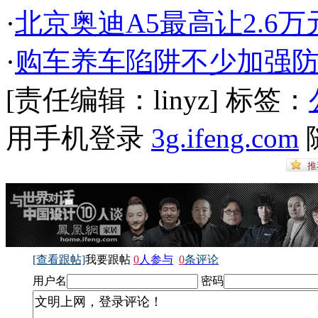
·
北京奥迪A5最高让2.6
·
购车养车陷阱不少加强
[责任编辑：linyz]
标签：
用手机登录
3g.ifeng.com
[查看跟帖]
我要跟帖
0
人参与
0
条评论
用户名
密码