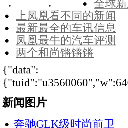
全球新
上凤凰看不同的新闻
最新最全的车讯信息
凤凰最牛的汽车评测
两个和尚锵锵锵
{"data":
{"tuid":"u3560060","w":640
新闻图片
奔驰GLK级时尚前卫