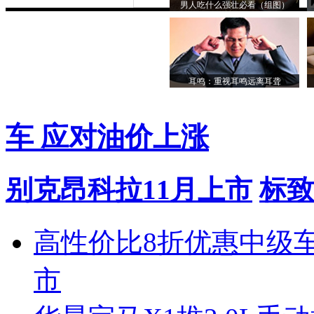
男人吃什么强壮必看（组图）
耳鸣：重视耳鸣远离耳聋
车 应对油价上涨
别克昂科拉11月上市
标致
高性价比8折优惠中级
市