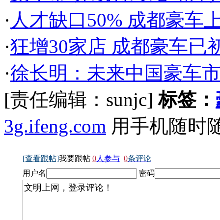
·
人才缺口50% 成都豪车上
·
狂增30家店 成都豪车已
·
徐长明：未来中国豪车
[责任编辑：sunjc]
标签：
3g.ifeng.com
用手机随时
[查看跟帖]
我要跟帖
0
人参与
0
条评论
用户名
密码