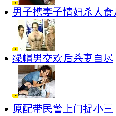
男子携妻子情妇杀人食
绿帽男交欢后杀妻自尽
原配带民警上门捉小三