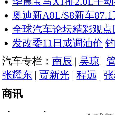
华晨宝马X1推2.0L手
奥迪新A8L/S8新车87.
全球汽车论坛精彩观点
发改委11日或调油价
汽车专栏：
南辰
|
吴琼
|
张耀东
|
贾新光
|
程远
|
张
商讯