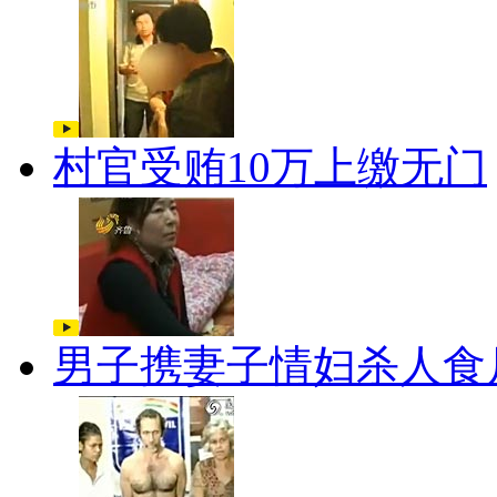
村官受贿10万上缴无门
男子携妻子情妇杀人食