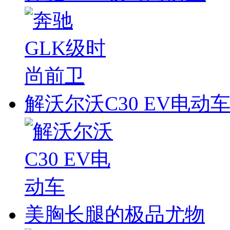
解沃尔沃C30 EV电动
美胸长腿的极品尤物