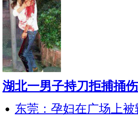
湖北一男子持刀拒捕捅伤
东莞：孕妇在广场上被辅