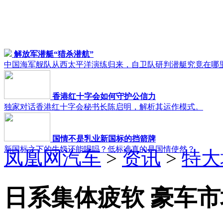
解放军潜艇“猎杀潜航”
中国海军舰队从西太平洋演练归来，自卫队研判潜艇究竟在哪
香港红十字会如何守护公信力
独家对话香港红十字会秘书长陈启明，解析其运作模式。
国情不是乳业新国标的挡箭牌
新国标之下的牛奶还能喝吗？低标准真的是国情使然？
凤凰网汽车
>
资讯
>
特大
日系集体疲软 豪车