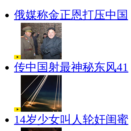
俄媒称金正恩打压中国
传中国射最神秘东风41
14岁少女叫人轮奸闺蜜