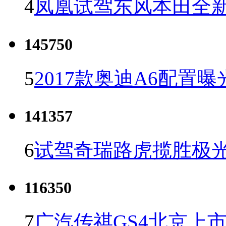
4
凤凰试驾东风本田全新C
145750
5
2017款奥迪A6配置曝
141357
6
试驾奇瑞路虎揽胜极光
116350
7
广汽传祺GS4北京上市 