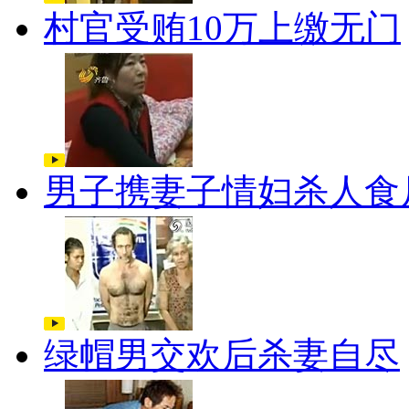
村官受贿10万上缴无门
男子携妻子情妇杀人食
绿帽男交欢后杀妻自尽