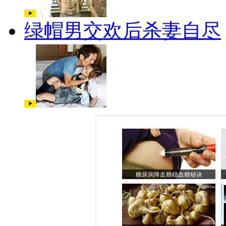
绿帽男交欢后杀妻自尽
糖尿病降血糖稳血糖秘诀