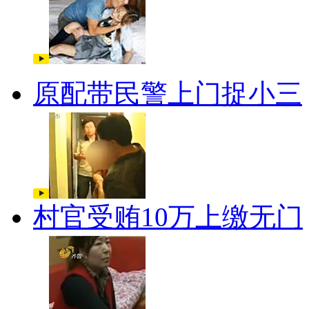
原配带民警上门捉小三
村官受贿10万上缴无门