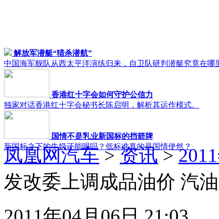
解放军潜艇“猎杀潜航”
中国海军舰队从西太平洋演练归来，自卫队研判潜艇究竟在哪
香港红十字会如何守护公信力
独家对话香港红十字会秘书长陈启明，解析其运作模式。
国情不是乳业新国标的挡箭牌
新国标之下的牛奶还能喝吗？低标准真的是国情使然？
凤凰网汽车
>
资讯
>
20
发改委上调成品油价 汽油上
2011年04月06日 21:03