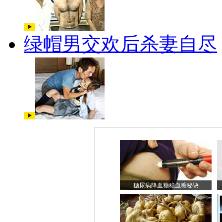
绿帽男交欢后杀妻自尽
糖尿病降血糖稳血糖秘诀