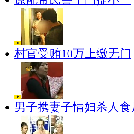
村官受贿10万上缴无门
男子携妻子情妇杀人食