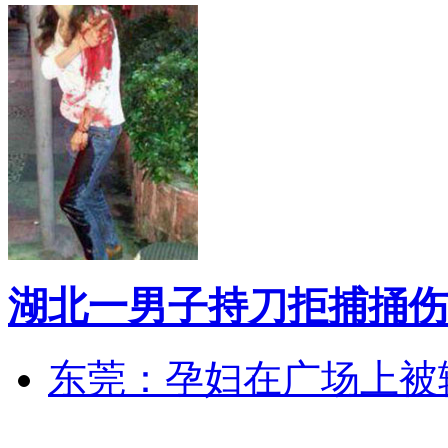
湖北一男子持刀拒捕捅伤
东莞：孕妇在广场上被辅