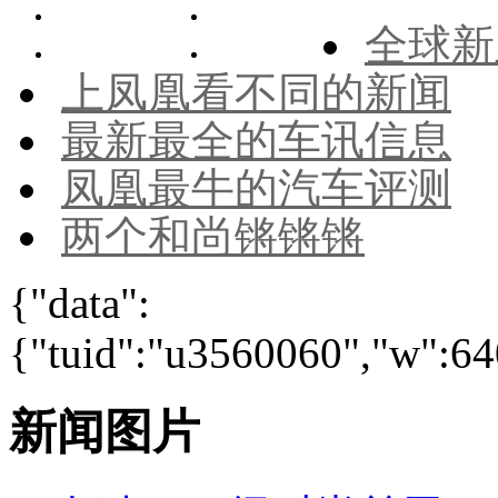
全球新
上凤凰看不同的新闻
最新最全的车讯信息
凤凰最牛的汽车评测
两个和尚锵锵锵
{"data":
{"tuid":"u3560060","w":640
新闻图片