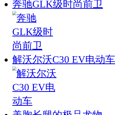
奔驰GLK级时尚前卫
解沃尔沃C30 EV电动
美胸长腿的极品尤物