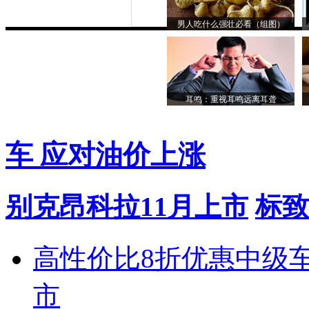
男人吃什么强壮必看（组图）
耳鸣：重视耳鸣远离耳聋
车 应对油价上涨
别克昂科拉11月上市
标致
高性价比8折优惠中级
市