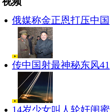
视频
俄媒称金正恩打压中国
传中国射最神秘东风41
14岁少女叫人轮奸闺蜜