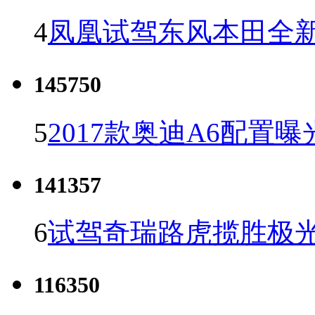
4
凤凰试驾东风本田全新C
145750
5
2017款奥迪A6配置曝
141357
6
试驾奇瑞路虎揽胜极光
116350