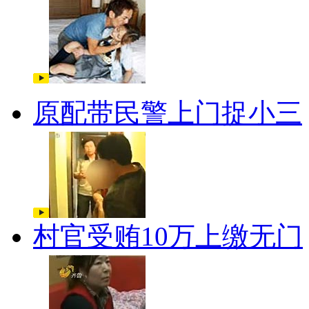
原配带民警上门捉小三
村官受贿10万上缴无门