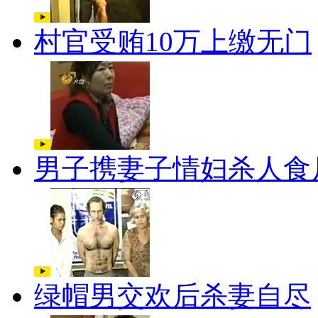
村官受贿10万上缴无门
男子携妻子情妇杀人食
绿帽男交欢后杀妻自尽