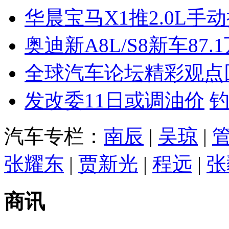
华晨宝马X1推2.0L手
奥迪新A8L/S8新车87.
全球汽车论坛精彩观点
发改委11日或调油价
汽车专栏：
南辰
|
吴琼
|
张耀东
|
贾新光
|
程远
|
张
商讯