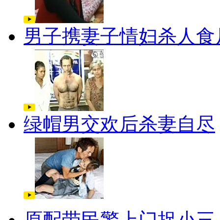
男子携妻子情妇杀人食
绿帽男交欢后杀妻自尽
原配带民警上门捉小三