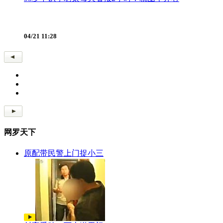
04/21 11:28
网罗天下
原配带民警上门捉小三