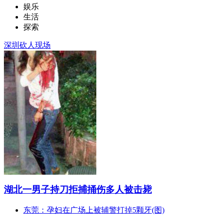
娱乐
生活
探索
深圳砍人现场
湖北一男子持刀拒捕捅伤多人被击毙
东莞：孕妇在广场上被辅警打掉5颗牙(图)