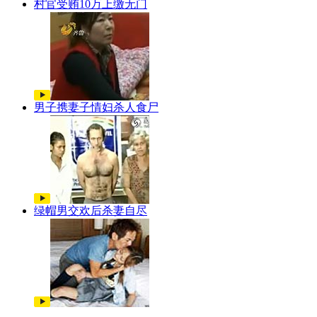
村官受贿10万上缴无门
男子携妻子情妇杀人食尸
绿帽男交欢后杀妻自尽