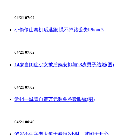
04/21 07:02
小偷偷山寨机后逃跑 慌不择路丢失iPhone5
04/21 07:02
14岁自闭症少女被后妈安排与28岁男子结婚(图)
04/21 07:02
常州一城管自费万元装备谷歌眼镜(图)
04/21 06:49
95岁不识字老太每天看报2小时：就图个开心