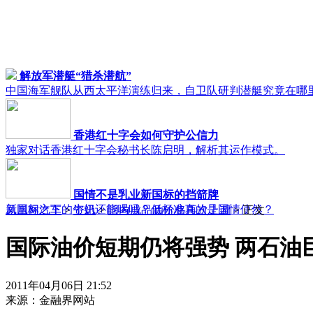
解放军潜艇“猎杀潜航”
中国海军舰队从西太平洋演练归来，自卫队研判潜艇究竟在哪
香港红十字会如何守护公信力
独家对话香港红十字会秘书长陈启明，解析其运作模式。
国情不是乳业新国标的挡箭牌
新国标之下的牛奶还能喝吗？低标准真的是国情使然？
凤凰网汽车
>
资讯
>
国内成品油价格再次上调
> 正文
国际油价短期仍将强势 两石油
2011年04月06日 21:52
来源：
金融界网站