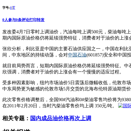
T
字号:
|
T
0
人参与
0
条评论
打印
转发
发改委4月7日零时上调油价，汽油每吨上调500元，柴油每吨上调
期内国际原油价格仍将延续强势特征，消费者对于油价的上涨
张欣分析，利比亚是中国的主要石油供应国之一，中国在利比亚
间，中东地区的持续动荡，会对
中国石油
(601857)安全和
就目前局势而言，短期内国际原油价格仍将延续强势特征。中
欣强调，消费者对于油价的上涨会有一个慢慢的适应过程。
受多种因素影响，纽约市场油价5日震荡后微幅收低，伦敦市场油
中东局势更为敏感的伦敦市场5月交货的北海布伦特原油期货价格上涨
此次零售价格调整后，全国90#汽油和0#柴油零售均价将为938
在2011年2月20日，当时汽柴油零售价均上调 350元/吨。
相关专题：
国内成品油价格再次上调