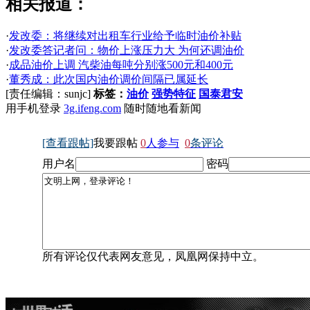
相关报道：
·
发改委：将继续对出租车行业给予临时油价补贴
·
发改委答记者问：物价上涨压力大 为何还调油价
·
成品油价上调 汽柴油每吨分别涨500元和400元
·
董秀成：此次国内油价调价间隔已属延长
[责任编辑：sunjc]
标签：
油价
强势特征
国泰君安
用手机登录
3g.ifeng.com
随时随地看新闻
[查看跟帖]
我要跟帖
0
人参与
0
条评论
用户名
密码
所有评论仅代表网友意见，凤凰网保持中立。