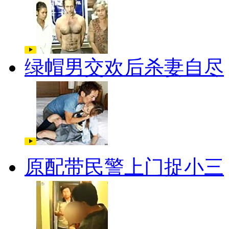
绿帽男交欢后杀妻自尽
原配带民警上门捉小三