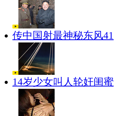
传中国射最神秘东风41
14岁少女叫人轮奸闺蜜