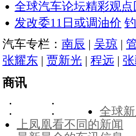
全球汽车论坛精彩观点
发改委11日或调油价
汽车专栏：
南辰
|
吴琼
|
张耀东
|
贾新光
|
程远
|
张
商讯
全球新
上凤凰看不同的新闻