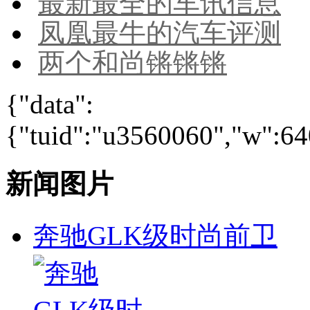
最新最全的车讯信息
凤凰最牛的汽车评测
两个和尚锵锵锵
{"data":
{"tuid":"u3560060","w":640
新闻图片
奔驰GLK级时尚前卫