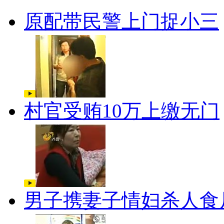
原配带民警上门捉小三
村官受贿10万上缴无门
男子携妻子情妇杀人食