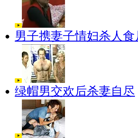
男子携妻子情妇杀人食
绿帽男交欢后杀妻自尽