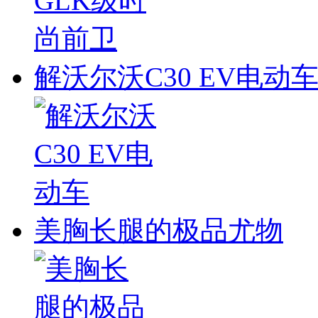
解沃尔沃C30 EV电动
美胸长腿的极品尤物