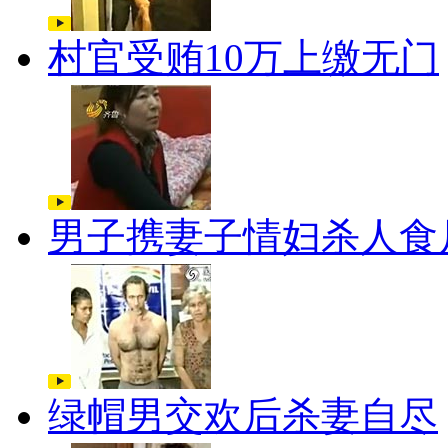
村官受贿10万上缴无门
男子携妻子情妇杀人食
绿帽男交欢后杀妻自尽