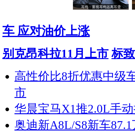
耳鸣：重视耳鸣远离耳聋
车 应对油价上涨
别克昂科拉11月上市
标致
高性价比8折优惠中级
市
华晨宝马X1推2.0L手
奥迪新A8L/S8新车87.