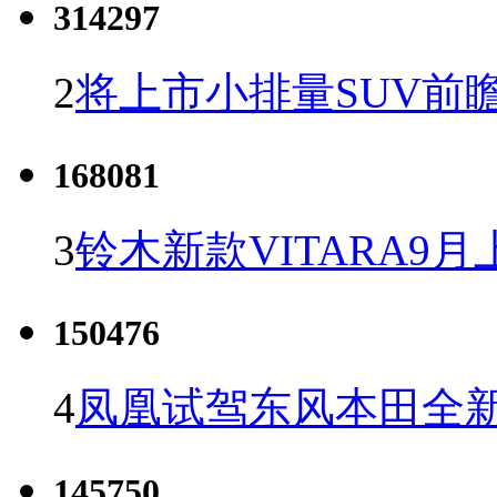
314297
2
将上市小排量SUV前
168081
3
铃木新款VITARA9月
150476
4
凤凰试驾东风本田全新C
145750