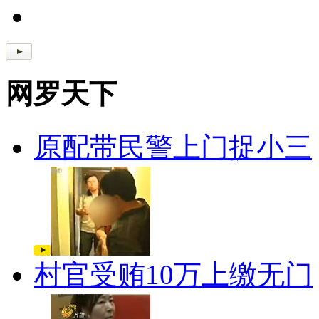
网罗天下
原配带民警上门捉小三
村官受贿10万上缴无门