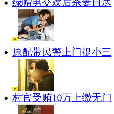
绿帽男交欢后杀妻自尽
原配带民警上门捉小三
村官受贿10万上缴无门