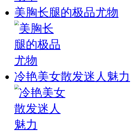
美胸长腿的极品尤物
冷艳美女散发迷人魅力