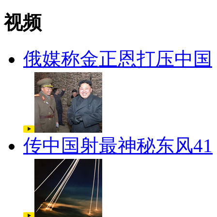
视频
俄媒称金正恩打压中国
传中国射最神秘东风41