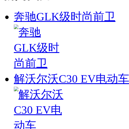
奔驰GLK级时尚前卫
解沃尔沃C30 EV电动