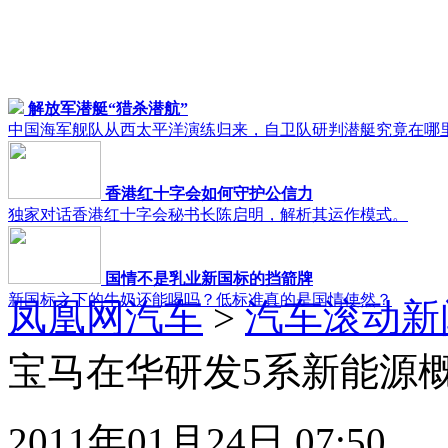
解放军潜艇“猎杀潜航”
中国海军舰队从西太平洋演练归来，自卫队研判潜艇究竟在哪
香港红十字会如何守护公信力
独家对话香港红十字会秘书长陈启明，解析其运作模式。
国情不是乳业新国标的挡箭牌
新国标之下的牛奶还能喝吗？低标准真的是国情使然？
凤凰网汽车
>
汽车滚动新
宝马在华研发5系新能源概
2011年01月24日 07:50