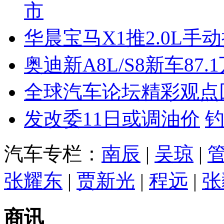
市
华晨宝马X1推2.0L手
奥迪新A8L/S8新车87.
全球汽车论坛精彩观点
发改委11日或调油价
汽车专栏：
南辰
|
吴琼
|
张耀东
|
贾新光
|
程远
|
张
商讯