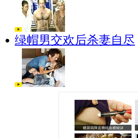
绿帽男交欢后杀妻自尽
糖尿病降血糖稳血糖秘诀