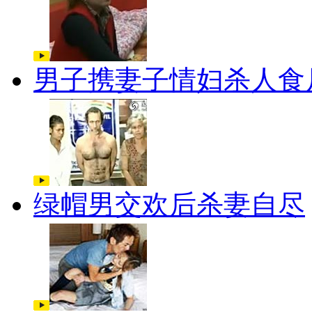
男子携妻子情妇杀人食
绿帽男交欢后杀妻自尽