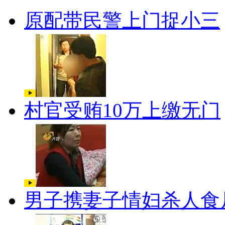
原配带民警上门捉小三
村官受贿10万上缴无门
男子携妻子情妇杀人食