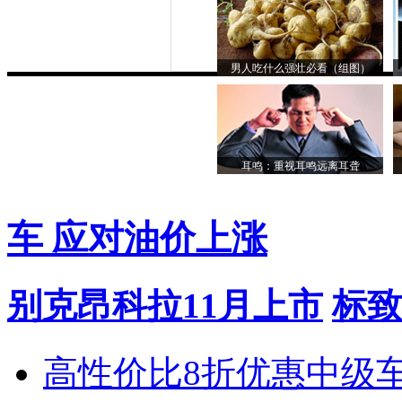
男人吃什么强壮必看（组图）
耳鸣：重视耳鸣远离耳聋
车 应对油价上涨
别克昂科拉11月上市
标致
高性价比8折优惠中级