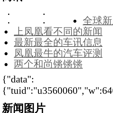
全球新
上凤凰看不同的新闻
最新最全的车讯信息
凤凰最牛的汽车评测
两个和尚锵锵锵
{"data":
{"tuid":"u3560060","w":640
新闻图片