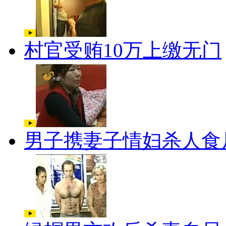
村官受贿10万上缴无门
男子携妻子情妇杀人食