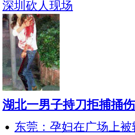
深圳砍人现场
湖北一男子持刀拒捕捅伤
东莞：孕妇在广场上被辅