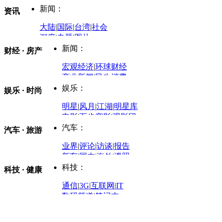
新闻：
资讯
大陆
|
国际
|
台湾
|
社会
深度
|
专题
|
图片
中国政要资料库
新闻：
财经 · 房产
评论：
宏观经济
|
环球财经
商业新闻
|
民生消费
时事开讲
娱乐：
娱乐 · 时尚
评论：
军事：
明星
|
风月
|
江湖
|
明星库
商业评论
|
宏观分析
电影
|
百步穿影
|
观影团
防务观察
|
防务写真
金融观察
|
财知道
星座
|
塔罗
|
演出
汽车：
汽车 · 旅游
中国军情
|
环球军情
外媒视角
凤凰网·非常道
|
星光邦
业界
|
评论
|
访谈
|
报告
体育：
股票：
时尚：
新车
|
国内
|
海外
|
谍照
购车
|
导购
|
试驾
|
图解
科技：
NBA
|
CBA
|
大局观
科技 · 健康
炒股大赛
|
图解资金流向
时装
|
美容
|
美体
|
论坛
文化
|
人文
|
酷车
|
游记
中超
|
国际足球
|
图片
投资观察
|
龙虎榜点评
化妆品库
|
试用中心
通信
|
3G
|
互联网
|
IT
用车
|
专栏
|
二手车
黑马追踪
|
明星分析师
情感
|
奢侈品
|
图片
数码频道
|
笔记本
历史：
赛事
|
城市站
|
经销商
时尚品牌库
科技专题
|
探索
论坛
|
报价库
|
图片库
理财：
轶闻秘档
|
历史映像室