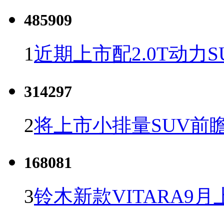
485909
1
近期上市配2.0T动力S
314297
2
将上市小排量SUV前
168081
3
铃木新款VITARA9月