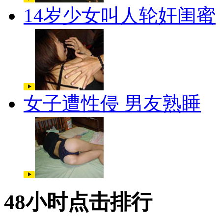
14岁少女叫人轮奸闺蜜
女子遭性侵 男友熟睡
48小时点击排行