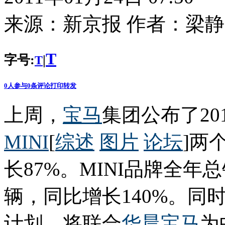
来源：
新京报
作者：
梁静
T
字号:
|
T
0
人参与
0
条评论
打印
转发
上周，
宝马
集团公布了20
MINI
[
综述
图片
论坛
]两
长87%。MINI品牌全年
辆，同比增长140%。同
计划，将联合
华晨宝马
为