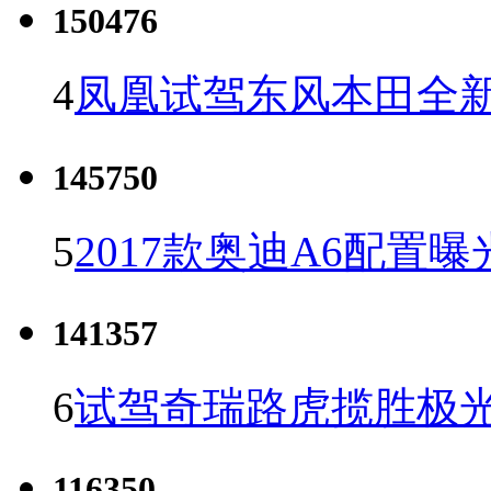
150476
4
凤凰试驾东风本田全新C
145750
5
2017款奥迪A6配置曝
141357
6
试驾奇瑞路虎揽胜极光
116350