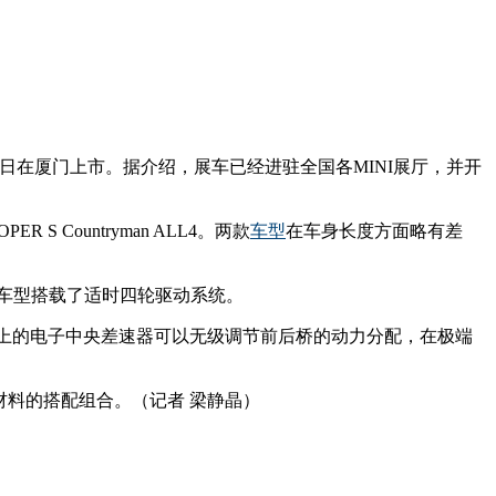
man将于24日在厦门上市。据介绍，展车已经进驻全国各MINI展厅，并开
R S Countryman ALL4。两款
车型
在车身长度方面略有差
，同时该车型搭载了适时四轮驱动系统。
主减速器上的电子中央差速器可以无级调节前后桥的动力分配，在极端
和材料的搭配组合。（记者 梁静晶）