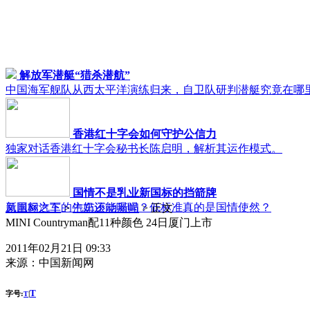
解放军潜艇“猎杀潜航”
中国海军舰队从西太平洋演练归来，自卫队研判潜艇究竟在哪
香港红十字会如何守护公信力
独家对话香港红十字会秘书长陈启明，解析其运作模式。
国情不是乳业新国标的挡箭牌
新国标之下的牛奶还能喝吗？低标准真的是国情使然？
凤凰网汽车
>
汽车滚动新闻
> 正文
MINI Countryman配11种颜色 24日厦门上市
2011年02月21日 09:33
来源：
中国新闻网
T
字号:
|
T