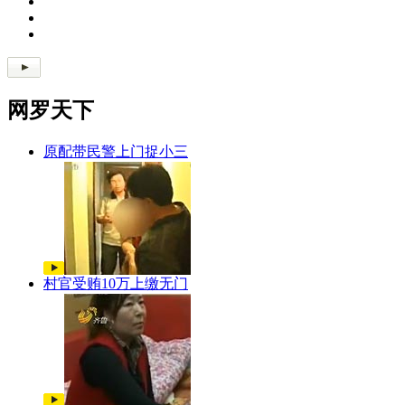
网罗天下
原配带民警上门捉小三
村官受贿10万上缴无门