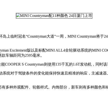
片环岛上临时冠名“Countryman大道”一周，MINI Country
Excitement版以及标配MINI ALL4全轮驱动系统的MINI COOPE
米，两款车轴距同为2595毫米。
性能COOPER S Countryman则使用135千瓦的1.6T发动机
ALL4全轮驱动系统对于驾驶条件的变化能保持快速且精准的响应，
选择，另有多种外观配件、轮毂样式。内饰部分，新车则有多种颜色