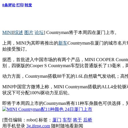
0
条评论
打印
转发
MINI
[
综述
图片
论坛
] Countryman将于本周四在厦门上市。
上周，MINI为其即将推出的
新车
Countryman在厦门的城市名
始接受预订。
据悉，首批进入中国市场的有两个产品，MINI COOPER Countryman 
别，四驱版的Cooper S Countryman车型比普通版长了13毫
动力方面，Countryman搭载88千瓦的1.6L自然吸气发动机；高
MINI中国官方微博上称，MINI Countryman搭载的
状况下可分配100%驱动力至后轮。
即将于本周四上市的Countryman将有11种车身颜色可供
[责任编辑：robot]
标签：
厦门
车型
将于
后桥
用手机登录
3g.ifeng.com
随时随地看新闻