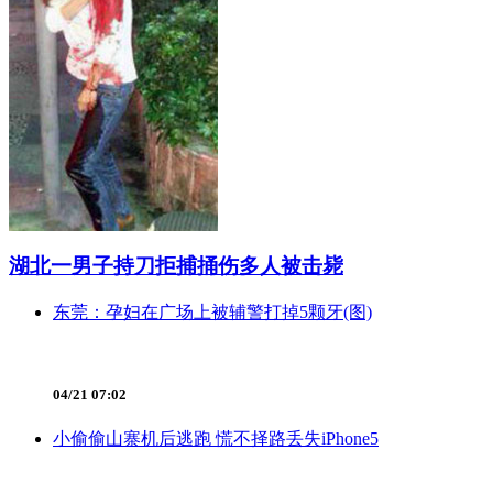
湖北一男子持刀拒捕捅伤多人被击毙
东莞：孕妇在广场上被辅警打掉5颗牙(图)
04/21 07:02
小偷偷山寨机后逃跑 慌不择路丢失iPhone5