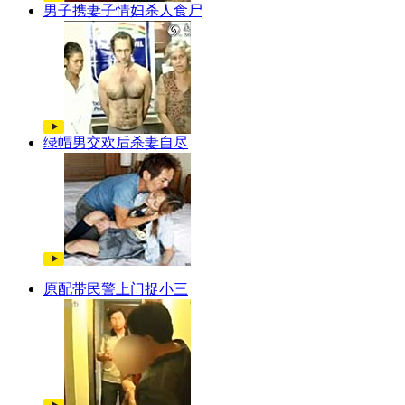
男子携妻子情妇杀人食尸
绿帽男交欢后杀妻自尽
原配带民警上门捉小三