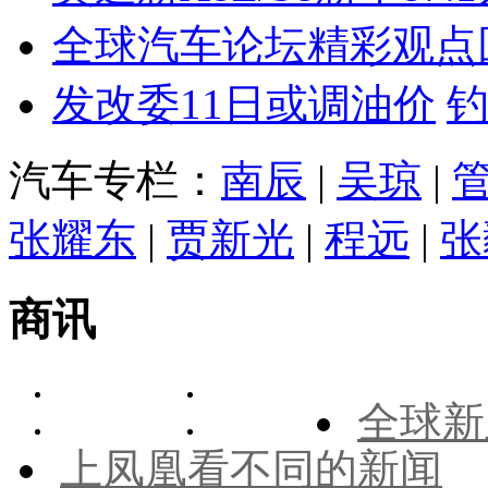
全球汽车论坛精彩观点
发改委11日或调油价
汽车专栏：
南辰
|
吴琼
|
张耀东
|
贾新光
|
程远
|
张
商讯
全球新
上凤凰看不同的新闻