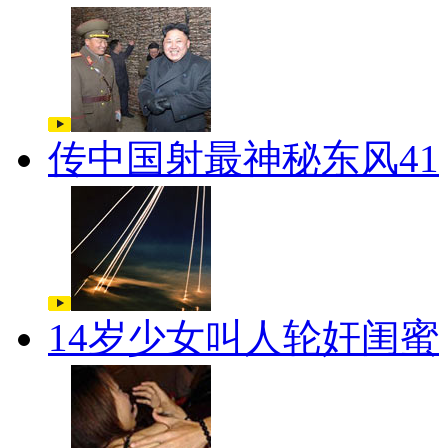
传中国射最神秘东风41
14岁少女叫人轮奸闺蜜