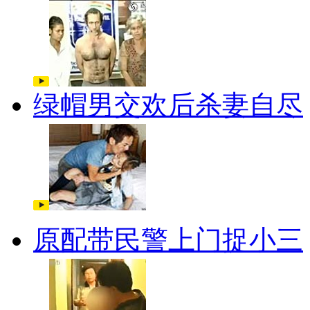
绿帽男交欢后杀妻自尽
原配带民警上门捉小三