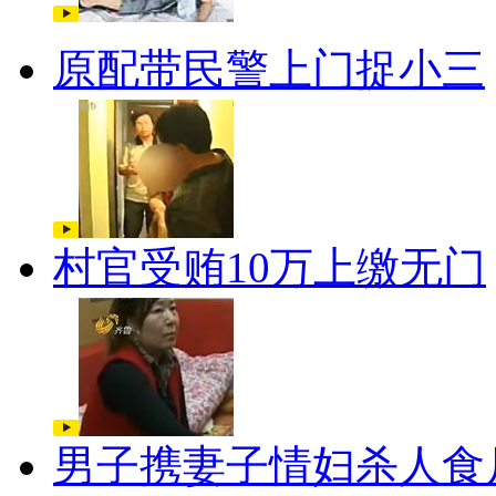
原配带民警上门捉小三
村官受贿10万上缴无门
男子携妻子情妇杀人食