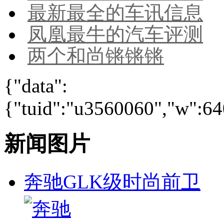
最新最全的车讯信息
凤凰最牛的汽车评测
两个和尚锵锵锵
{"data":
{"tuid":"u3560060","w":640
新闻图片
奔驰GLK级时尚前卫