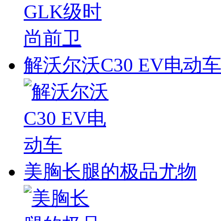
解沃尔沃C30 EV电动
美胸长腿的极品尤物