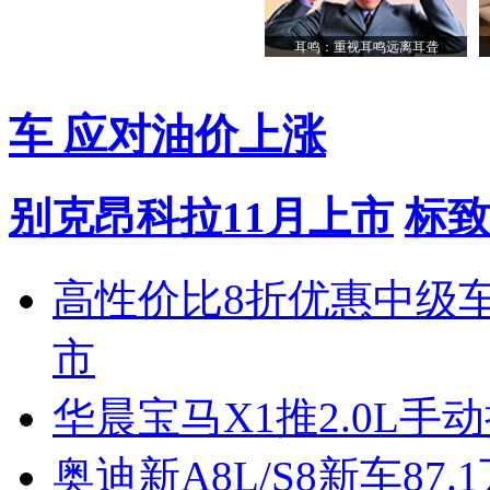
耳鸣：重视耳鸣远离耳聋
车 应对油价上涨
别克昂科拉11月上市
标致
高性价比8折优惠中级
市
华晨宝马X1推2.0L手
奥迪新A8L/S8新车87.