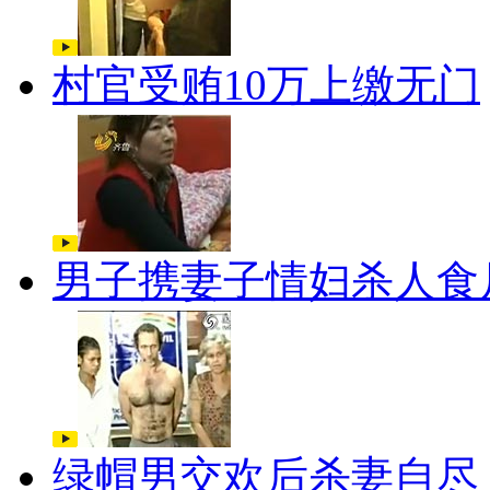
村官受贿10万上缴无门
男子携妻子情妇杀人食
绿帽男交欢后杀妻自尽