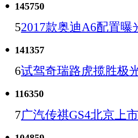
145750
5
2017款奥迪A6配置曝
141357
6
试驾奇瑞路虎揽胜极光
116350
7
广汽传祺GS4北京上市 
104859