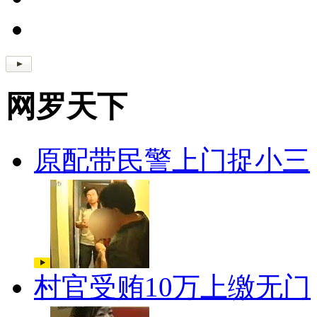
网罗天下
原配带民警上门捉小三
村官受贿10万上缴无门