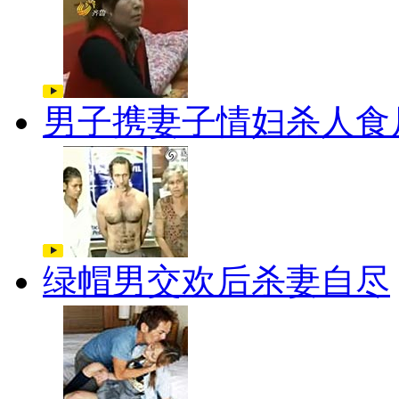
男子携妻子情妇杀人食
绿帽男交欢后杀妻自尽