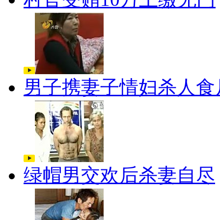
男子携妻子情妇杀人食
绿帽男交欢后杀妻自尽