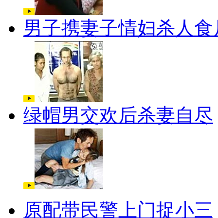
男子携妻子情妇杀人食
绿帽男交欢后杀妻自尽
原配带民警上门捉小三