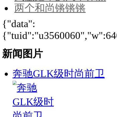
两个和尚锵锵锵
{"data":
{"tuid":"u3560060","w":640
新闻图片
奔驰GLK级时尚前卫