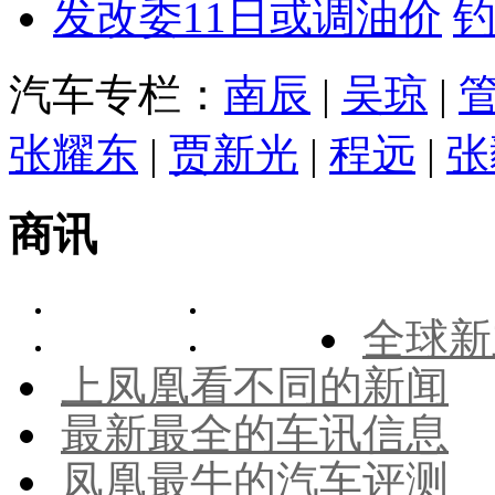
发改委11日或调油价
汽车专栏：
南辰
|
吴琼
|
张耀东
|
贾新光
|
程远
|
张
商讯
全球新
上凤凰看不同的新闻
最新最全的车讯信息
凤凰最牛的汽车评测