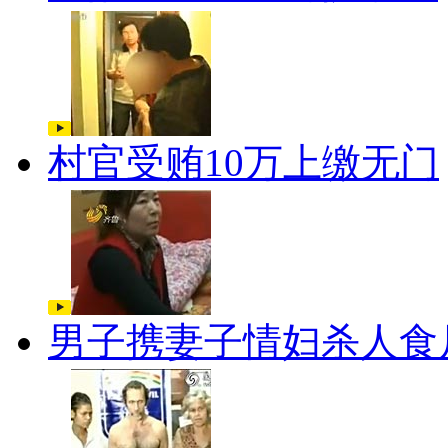
村官受贿10万上缴无门
男子携妻子情妇杀人食