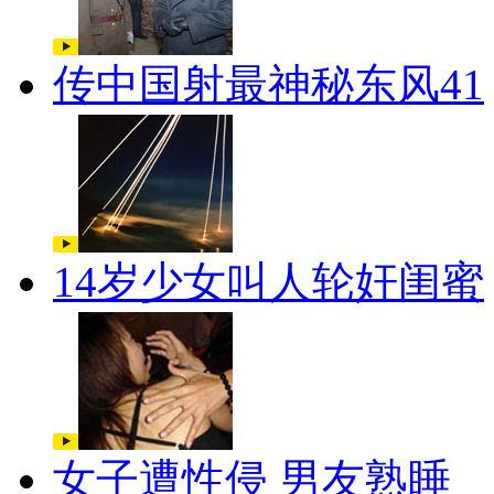
传中国射最神秘东风41
14岁少女叫人轮奸闺蜜
女子遭性侵 男友熟睡