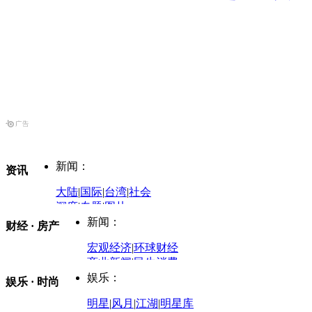
新闻：
资讯
大陆
|
国际
|
台湾
|
社会
深度
|
专题
|
图片
中国政要资料库
新闻：
财经 · 房产
评论：
宏观经济
|
环球财经
商业新闻
|
民生消费
时事开讲
娱乐：
娱乐 · 时尚
评论：
军事：
明星
|
风月
|
江湖
|
明星库