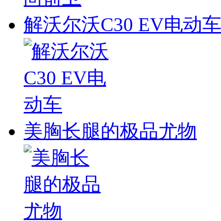
解沃尔沃C30 EV电动
美胸长腿的极品尤物