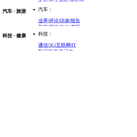
商业评论
|
宏观分析
电影
|
百步穿影
|
观影团
防务观察
|
防务写真
金融观察
|
财知道
星座
|
塔罗
|
演出
汽车：
汽车 · 旅游
中国军情
|
环球军情
外媒视角
凤凰网·非常道
|
星光邦
业界
|
评论
|
访谈
|
报告
体育：
股票：
时尚：
新车
|
国内
|
海外
|
谍照
购车
|
导购
|
试驾
|
图解
科技：
NBA
|
CBA
|
大局观
科技 · 健康
炒股大赛
|
图解资金流向
时装
|
美容
|
美体
|
论坛
文化
|
人文
|
酷车
|
游记
中超
|
国际足球
|
图片
投资观察
|
龙虎榜点评
化妆品库
|
试用中心
通信
|
3G
|
互联网
|
IT
用车
|
专栏
|
二手车
黑马追踪
|
明星分析师
情感
|
奢侈品
|
图片
数码频道
|
笔记本
历史：
赛事
|
城市站
|
经销商
时尚品牌库
科技专题
|
探索
论坛
|
报价库
|
图片库
理财：
轶闻秘档
|
历史映像室
健康：
历史专题
|
民间说史
城市：
基金
|
理财
|
银行
|
保险
外汇
|
期货
|
黄金
养生
|
食疗
|
心理
|
疾病
文化：
对话
|
专栏
|
城市之星
收藏
|
职场
热点
|
论坛
|
找大夫
陕西
|
河南
|
广州
|
重庆
文化时评
|
文坛往事
图库
|
百科
|
疾病查询
青岛
|
福州
|
厦门
|
宁波
房产：
人文轶闻
|
文化热点
专题
|
卡路里计算器
辽宁
|
山东
|
天津
视频
|
健康无小事
资讯
|
政策
|
市场
|
专题
教育：
旅游：
高清大图
|
豪宅
|
家居
建筑
|
风水
|
访谈
|
置业
高考
|
公务员
|
考研
百家迹忆
|
全球GO
|
专题
房企
|
曝光
|
新盘
|
公寓
育人者
|
教育投诉
游中感动
|
红酒美食
别墅
|
商业
|
旅游
|
海外
出境游
|
国内游
|
周边游