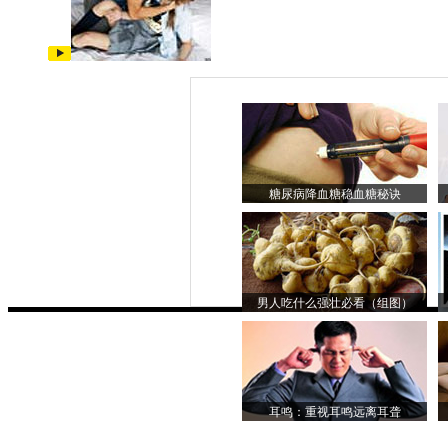
糖尿病降血糖稳血糖秘诀
男人吃什么强壮必看（组图）
耳鸣：重视耳鸣远离耳聋