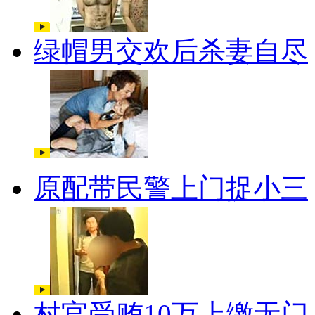
绿帽男交欢后杀妻自尽
原配带民警上门捉小三
村官受贿10万上缴无门