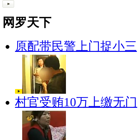
网罗天下
原配带民警上门捉小三
村官受贿10万上缴无门