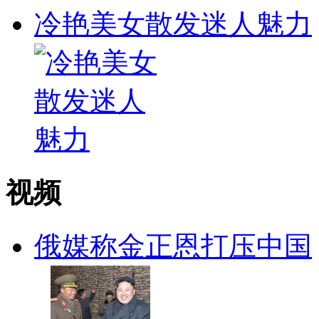
冷艳美女散发迷人魅力
视频
俄媒称金正恩打压中国