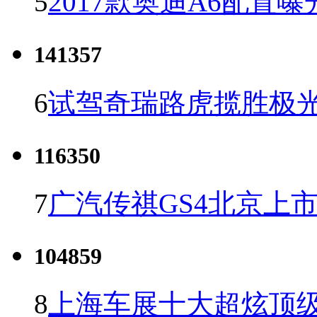
5
2017款奥迪A6配置曝
141357
6
试驾奇瑞路虎揽胜极光
116350
7
广汽传祺GS4北京上市 
104859
8
上海车展十大超炫顶级