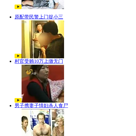
原配带民警上门捉小三
村官受贿10万上缴无门
男子携妻子情妇杀人食尸