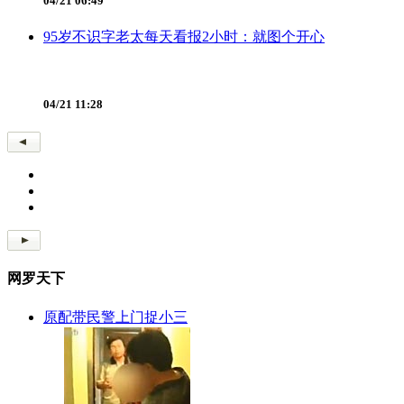
04/21 06:49
95岁不识字老太每天看报2小时：就图个开心
04/21 11:28
网罗天下
原配带民警上门捉小三