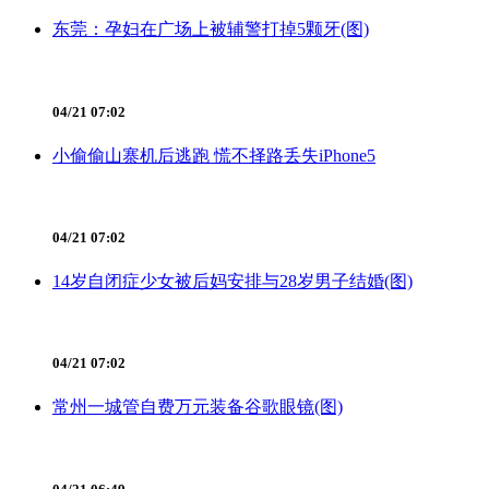
东莞：孕妇在广场上被辅警打掉5颗牙(图)
04/21 07:02
小偷偷山寨机后逃跑 慌不择路丢失iPhone5
04/21 07:02
14岁自闭症少女被后妈安排与28岁男子结婚(图)
04/21 07:02
常州一城管自费万元装备谷歌眼镜(图)