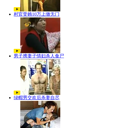
村官受贿10万上缴无门
男子携妻子情妇杀人食尸
绿帽男交欢后杀妻自尽