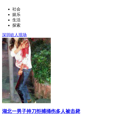
社会
娱乐
生活
探索
深圳砍人现场
湖北一男子持刀拒捕捅伤多人被击毙