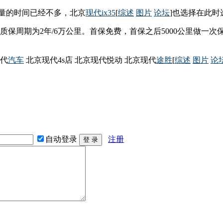
年冲量的时间已经不多，北京
现代ix35
[
综述
图片
论坛
]也选择在此
车质保周期为2年/6万公里。首保免费，首保之后5000公里做一次
代
汽车
北京现代4s店 北京现代悦动 北京现代
途胜
[
综述
图片
论
自动登录
注册