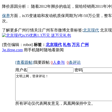
降价原因分析： 随着2012年脚步的临近，留给经销商2011
保养
方面，ix35变速箱和发动机质保周期为5年/10万公里，整
次。
了解更多广州行情关注广州车市微博文章标签:
北京现代
北京现
[责任编辑：robot]
标签：
北京现代
礼包
万元
广州
3g.ifeng.com
用手机随时随地看新闻
[查看跟帖]
我要跟帖
0
人参与
0
条评论
用户名
密码
所有评论仅代表网友意见，凤凰网保持中立。