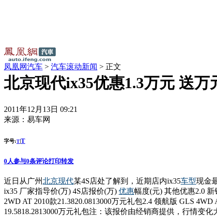
凤凰网汽车
>
汽车滚动新闻
> 正文
北京现代ix35优惠1.3万元 送
2011年12月13日 09:21
来源：
易车网
T
字号:
|
T
0
人参与
0
条评论
打印
转发
近日从广州
北京
现代
某4S店处了解到，近期店内ix35
车型
现金最
ix35 厂家指导价(万) 4S店报价(万)
优惠
幅度(元) 其他优惠2.0 新锐版
2WD AT 2010款21.3820.0813000万元礼包2.4 领航版 GLS 4WD 
19.5818.2813000万元礼包注：该报价由经销商提供，行情变