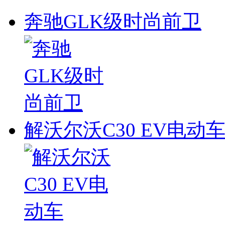
奔驰GLK级时尚前卫
解沃尔沃C30 EV电动