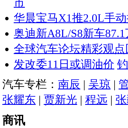
市
华晨宝马X1推2.0L手
奥迪新A8L/S8新车87.
全球汽车论坛精彩观点
发改委11日或调油价
汽车专栏：
南辰
|
吴琼
|
张耀东
|
贾新光
|
程远
|
张
商讯