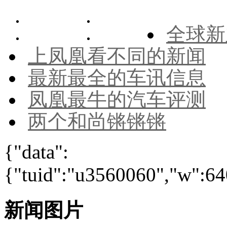
全球新
上凤凰看不同的新闻
最新最全的车讯信息
凤凰最牛的汽车评测
两个和尚锵锵锵
{"data":
{"tuid":"u3560060","w":640
新闻图片