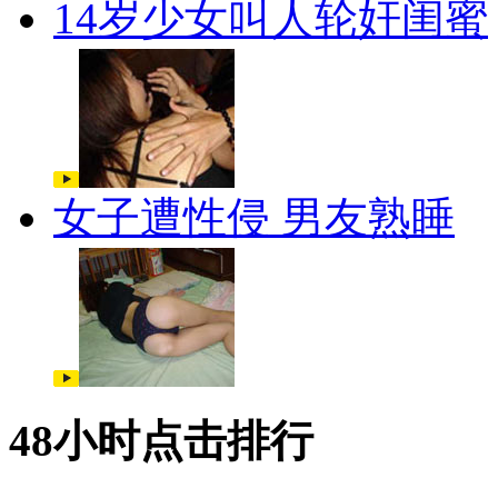
14岁少女叫人轮奸闺蜜
女子遭性侵 男友熟睡
48小时点击排行