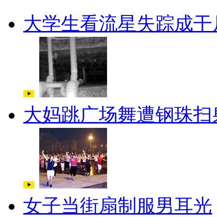
大学生看流星失踪成干
大妈跳广场舞遭钢珠扫
女子当街扇制服男耳光