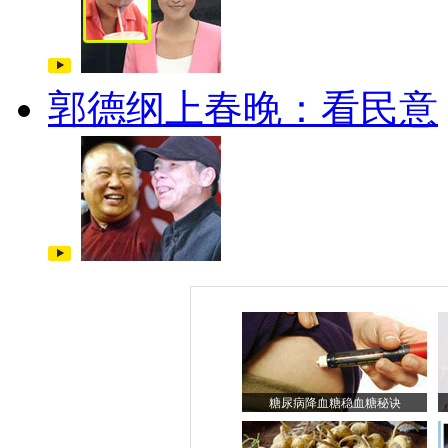
郭德纲上春晚：看民意
糖尿病降血糖稳血糖秘诀