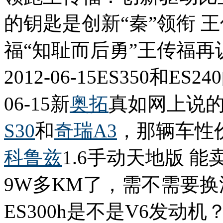
的钥匙是创新“秦”领衔 
福“知耻而后勇”王传福再
2012-06-15ES350和
06-15新
奥拓
真如网上说的那
S30
和
奇瑞
A3
，那辆车性价比
科鲁兹
1.6手动天地版 能卖多
9W多KM了，需不需要换波箱
ES300h是不是V6发动机？广