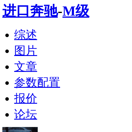
进口奔驰
-
M级
综述
图片
文章
参数配置
报价
论坛