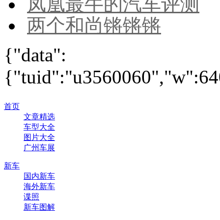
凤凰最牛的汽车评测
两个和尚锵锵锵
{"data":
{"tuid":"u3560060","w":640
首页
文章精选
车型大全
图片大全
广州车展
新车
国内新车
海外新车
谍照
新车图解