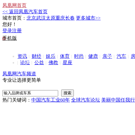
凤凰网首页
<< 返回凤凰汽车首页
城市首页：
北京
武汉
太原
重庆
长春
更多城市>>
您好！
登录
注册
手机版
资讯
财经
娱乐
体育
时尚
健康
亲子
汽车
论坛
公益
佛教
星座
凤凰网汽车频道
专业让选择更简单
热门关键词：
中国汽车工业60年
全球汽车论坛
美丽中国任我行