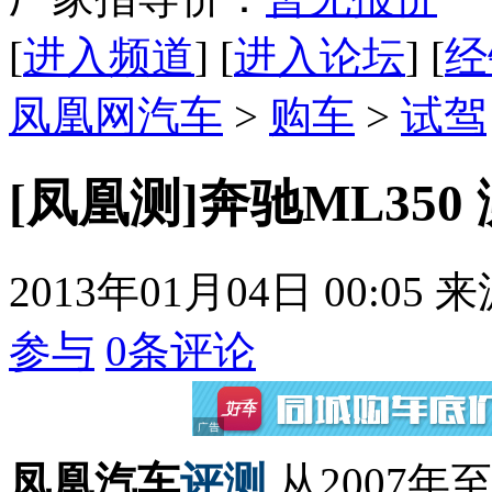
[
进入频道
] [
进入论坛
] [
经
凤凰网汽车
>
购车
>
试驾
[凤凰测]奔驰ML35
2013年01月04日 00:05
来
参与
0
条评论
凤凰汽车
评测
从2007年