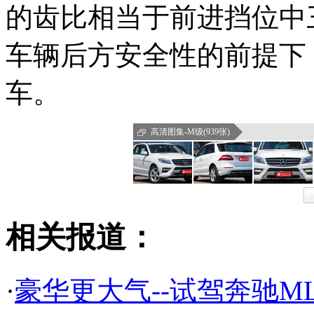
的齿比相当于前进挡位中
车辆后方安全性的前提下
车。
高清图集-M级(939张)
相关报道：
·
豪华更大气--试驾奔驰ML