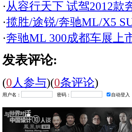
·
从容行天下 试驾2012款
·
揽胜/途锐/奔驰ML/X5 
·
奔驰ML 300成都车展上市
发表评论:
(
0
人参与
)
(
0
条评论
)
用户名：
密码：
自动登入