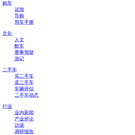
购车
试驾
导购
用车手册
文化
人文
酷车
赛事驾驶
游记
二手车
买二手车
卖二手车
车辆评估
二手车动态
行业
业内新闻
产业评论
访谈
调研报告