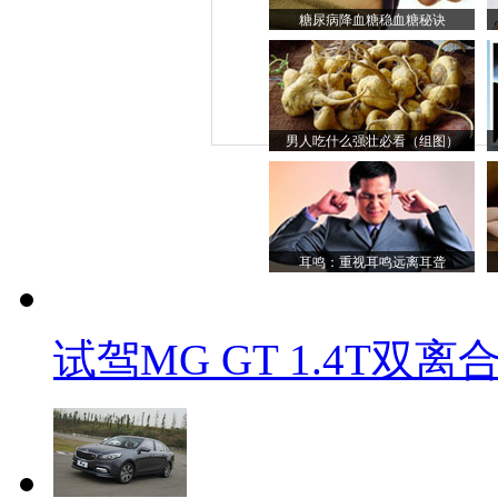
糖尿病降血糖稳血糖秘诀
男人吃什么强壮必看（组图）
耳鸣：重视耳鸣远离耳聋
试驾MG GT 1.4T双离