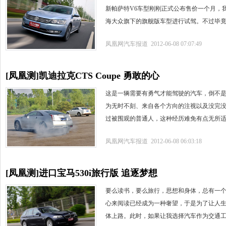
新帕萨特V6车型刚刚正式公布售价一个月，
海大众旗下的旗舰版车型进行试驾。不过毕
凤凰网汽车报道 2012-06-08 07:07:49
[凤凰测]凯迪拉克CTS Coupe 勇敢的心
这是一辆需要有勇气才能驾驶的汽车，倒不
为无时不刻、来自各个方向的注视以及没完
过被围观的普通人，这种经历难免有点无所
凤凰网汽车报道 2012-06-08 06:03:18
[凤凰测]进口宝马530i旅行版 追逐梦想
要么读书，要么旅行，思想和身体，总有一
心来阅读已经成为一种奢望，于是为了让人
体上路。此时，如果让我选择汽车作为交通