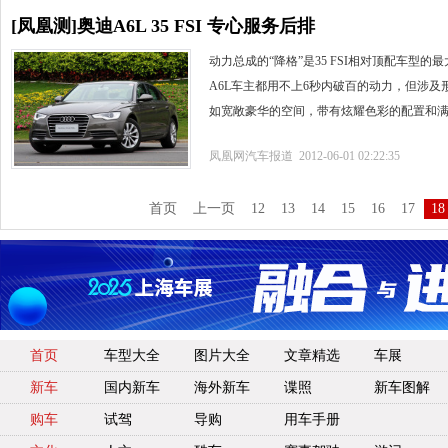
[凤凰测]奥迪A6L 35 FSI 专心服务后排
动力总成的“降格”是35 FSI相对顶配车型
A6L车主都用不上6秒内破百的动力，但涉
如宽敞豪华的空间，带有炫耀色彩的配置和满
凤凰网汽车报道 2012-06-01 02:22:35
首页
上一页
12
13
14
15
16
17
18
首页
车型大全
图片大全
文章精选
车展
新车
国内新车
海外新车
谍照
新车图解
购车
试驾
导购
用车手册