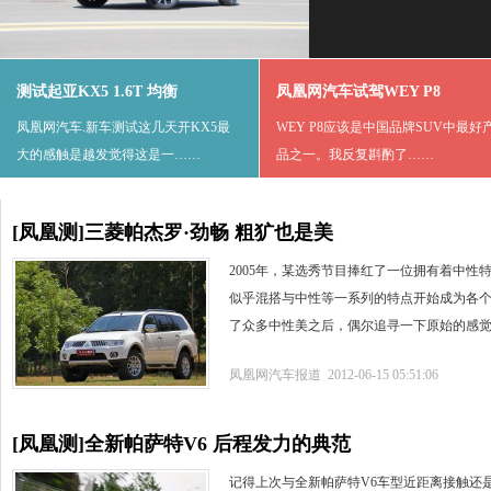
测试起亚KX5 1.6T 均衡
凤凰网汽车试驾WEY P8
凤凰网汽车.新车测试这几天开KX5最
WEY P8应该是中国品牌SUV中最好
大的感触是越发觉得这是一……
品之一。我反复斟酌了……
[凤凰测]三菱帕杰罗·劲畅 粗犷也是美
2005年，某选秀节目捧红了一位拥有着中性
似乎混搭与中性等一系列的特点开始成为各
了众多中性美之后，偶尔追寻一下原始的感
凤凰网汽车报道 2012-06-15 05:51:06
[凤凰测]全新帕萨特V6 后程发力的典范
记得上次与全新帕萨特V6车型近距离接触还是