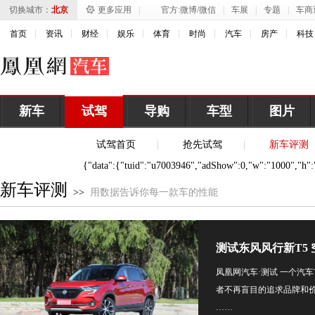
切换城市：
北京
更多应用
|
官方:
微博
/
微信
|
车展
|
专题
|
车商
首页
资讯
财经
娱乐
体育
时尚
汽车
房产
科技
新车
试驾
导购
车型
图片
试驾首页
|
抢先试驾
|
新车评测
{"data":{"tuid":"u7003946","adShow":0,"w":"1000","h":"1
新车评测
>>
用数据告诉你每一款车的性能
测试东风风行新T5
凤凰网汽车·测试 一个汽
者不再盲目的追求品牌和价
……