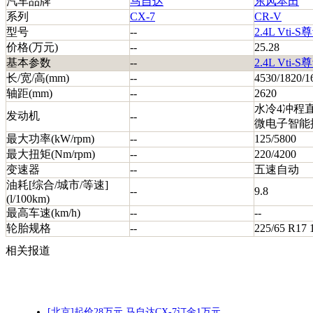
汽车品牌
马自达
东风本田
系列
CX-7
CR-V
型号
--
2.4L Vti-
价格(万元)
--
25.28
基本参数
--
2.4L Vti-
长/宽/高(mm)
--
4530/1820/1
轴距(mm)
--
2620
水冷4冲程直
发动机
--
微电子智能
最大功率(kW/rpm)
--
125/5800
最大扭矩(Nm/rpm)
--
220/4200
变速器
--
五速自动
油耗[综合/城市/等速]
--
9.8
(l/100km)
最高车速(km/h)
--
--
轮胎规格
--
225/65 R17 
相关报道
[北京]起价28万元 马自达CX-7订金1万元