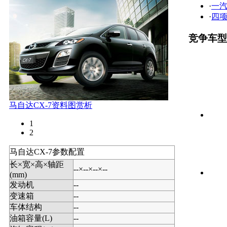
·
一汽
·
四项
竞争车型
马自达CX-7资料图赏析
1
2
马自达CX-7参数配置
长×宽×高×轴距
--×--×--×--
(mm)
发动机
--
变速箱
--
车体结构
--
油箱容量(L)
--