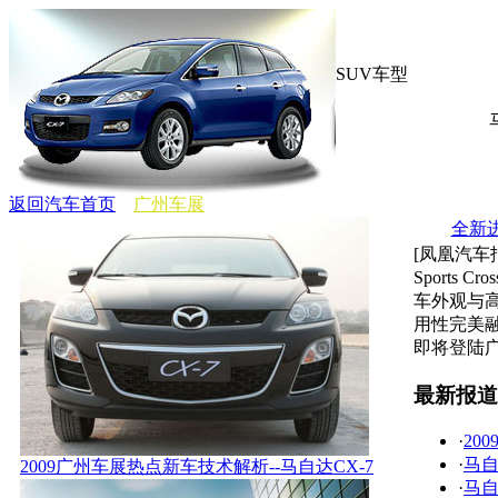
SUV车型
返回汽车首页
广州车展
全新进
[凤凰汽车
Sports 
车外观与
用性完美
即将登陆
最新报道
·
20
·
马自
2009广州车展热点新车技术解析--马自达CX-7
·
马自