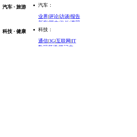
防务观察
|
防务写真
金融观察
|
财知道
星座
|
塔罗
|
演出
汽车：
汽车 · 旅游
中国军情
|
环球军情
外媒视角
凤凰网·非常道
|
星光邦
业界
|
评论
|
访谈
|
报告
体育：
股票：
时尚：
新车
|
国内
|
海外
|
谍照
购车
|
导购
|
试驾
|
图解
科技：
NBA
|
CBA
|
大局观
科技 · 健康
炒股大赛
|
图解资金流向
时装
|
美容
|
美体
|
论坛
文化
|
人文
|
酷车
|
游记
中超
|
国际足球
|
图片
投资观察
|
龙虎榜点评
化妆品库
|
试用中心
通信
|
3G
|
互联网
|
IT
用车
|
专栏
|
二手车
黑马追踪
|
明星分析师
情感
|
奢侈品
|
图片
数码频道
|
笔记本
历史：
赛事
|
城市站
|
经销商
时尚品牌库
科技专题
|
探索
论坛
|
报价库
|
图片库
理财：
轶闻秘档
|
历史映像室
健康：
历史专题
|
民间说史
城市：
基金
|
理财
|
银行
|
保险
外汇
|
期货
|
黄金
养生
|
食疗
|
心理
|
疾病
文化：
对话
|
专栏
|
城市之星
收藏
|
职场
热点
|
论坛
|
找大夫
陕西
|
河南
|
广州
|
重庆
文化时评
|
文坛往事
图库
|
百科
|
疾病查询
青岛
|
福州
|
厦门
|
宁波
房产：
人文轶闻
|
文化热点
专题
|
卡路里计算器
辽宁
|
山东
|
天津
视频
|
健康无小事
资讯
|
政策
|
市场
|
专题
教育：
旅游：
高清大图
|
豪宅
|
家居
建筑
|
风水
|
访谈
|
置业
高考
|
公务员
|
考研
百家迹忆
|
全球GO
|
专题
房企
|
曝光
|
新盘
|
公寓
育人者
|
教育投诉
游中感动
|
红酒美食
别墅
|
商业
|
旅游
|
海外
出境游
|
国内游
|
周边游
养老
|
热帖
|
宅男宅女