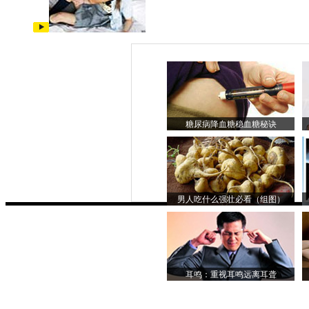
糖尿病降血糖稳血糖秘诀
男人吃什么强壮必看（组图）
耳鸣：重视耳鸣远离耳聋