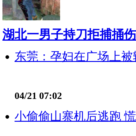
湖北一男子持刀拒捕捅伤
东莞：孕妇在广场上被辅
04/21 07:02
小偷偷山寨机后逃跑 慌不