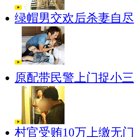
绿帽男交欢后杀妻自尽
原配带民警上门捉小三
村官受贿10万上缴无门