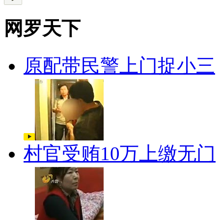
网罗天下
原配带民警上门捉小三
村官受贿10万上缴无门