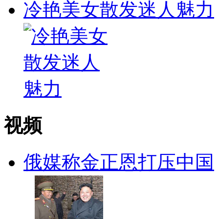
冷艳美女散发迷人魅力
视频
俄媒称金正恩打压中国