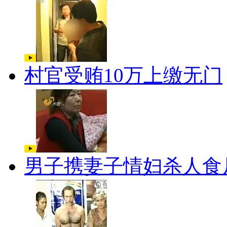
村官受贿10万上缴无门
男子携妻子情妇杀人食