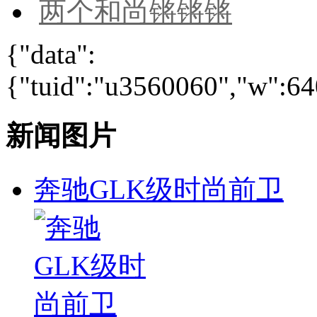
两个和尚锵锵锵
{"data":
{"tuid":"u3560060","w":640
新闻图片
奔驰GLK级时尚前卫