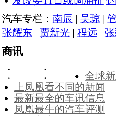
发改委11日或调油价
汽车专栏：
南辰
|
吴琼
|
张耀东
|
贾新光
|
程远
|
张
商讯
全球新
上凤凰看不同的新闻
最新最全的车讯信息
凤凰最牛的汽车评测