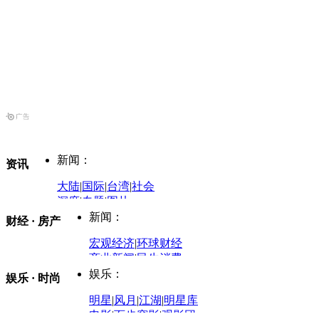
新闻：
资讯
大陆
|
国际
|
台湾
|
社会
深度
|
专题
|
图片
中国政要资料库
新闻：
财经 · 房产
评论：
宏观经济
|
环球财经
商业新闻
|
民生消费
时事开讲
娱乐：
娱乐 · 时尚
评论：
军事：
明星
|
风月
|
江湖
|
明星库
商业评论
|
宏观分析
电影
|
百步穿影
|
观影团