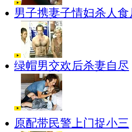
男子携妻子情妇杀人食
绿帽男交欢后杀妻自尽
原配带民警上门捉小三