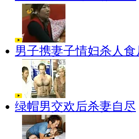
男子携妻子情妇杀人食
绿帽男交欢后杀妻自尽