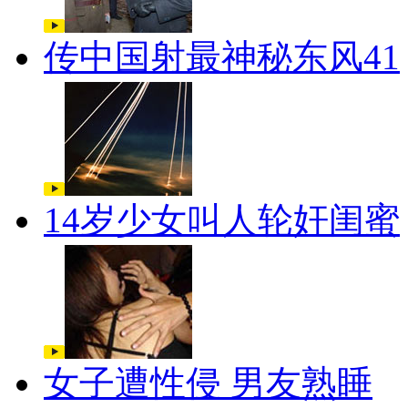
传中国射最神秘东风41
14岁少女叫人轮奸闺蜜
女子遭性侵 男友熟睡