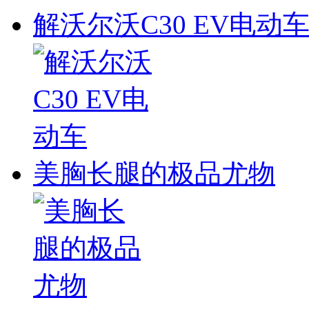
解沃尔沃C30 EV电动
美胸长腿的极品尤物