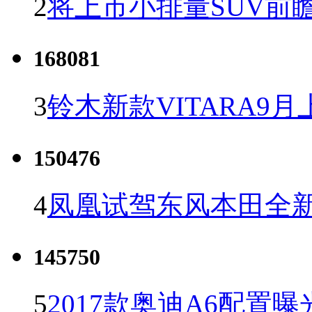
2
将上市小排量SUV前
168081
3
铃木新款VITARA9月
150476
4
凤凰试驾东风本田全新C
145750
5
2017款奥迪A6配置曝