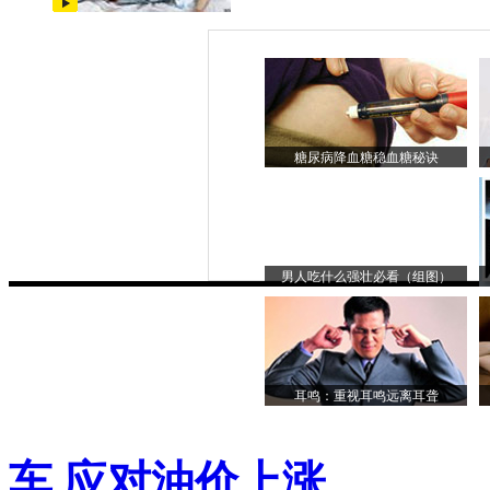
糖尿病降血糖稳血糖秘诀
男人吃什么强壮必看（组图）
耳鸣：重视耳鸣远离耳聋
车 应对油价上涨