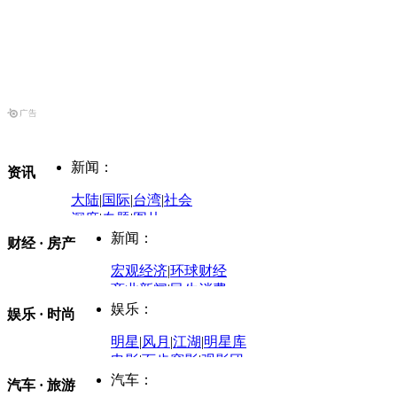
新闻：
资讯
大陆
|
国际
|
台湾
|
社会
深度
|
专题
|
图片
中国政要资料库
新闻：
财经 · 房产
评论：
宏观经济
|
环球财经
商业新闻
|
民生消费
时事开讲
娱乐：
娱乐 · 时尚
评论：
军事：
明星
|
风月
|
江湖
|
明星库
商业评论
|
宏观分析
电影
|
百步穿影
|
观影团
防务观察
|
防务写真
金融观察
|
财知道
星座
|
塔罗
|
演出
汽车：
汽车 · 旅游
中国军情
|
环球军情
外媒视角