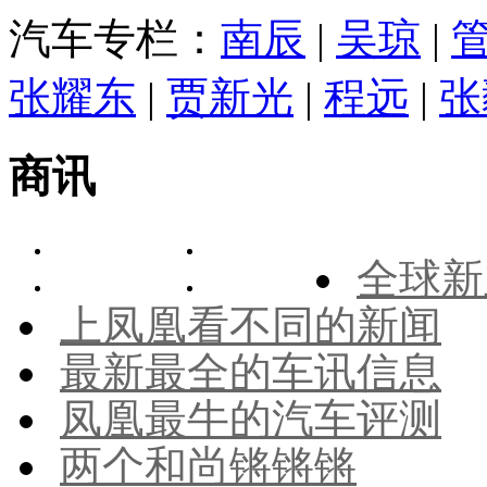
汽车专栏：
南辰
|
吴琼
|
张耀东
|
贾新光
|
程远
|
张
商讯
全球新
上凤凰看不同的新闻
最新最全的车讯信息
凤凰最牛的汽车评测
两个和尚锵锵锵