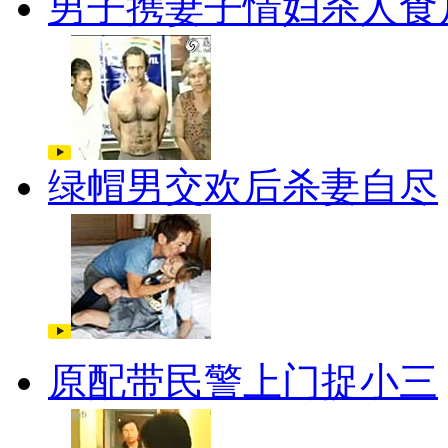
男子携妻子情妇杀人食
绿帽男交欢后杀妻自尽
原配带民警上门捉小三