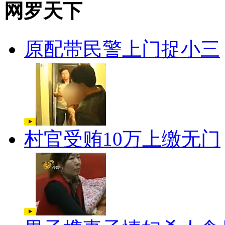
网罗天下
原配带民警上门捉小三
村官受贿10万上缴无门