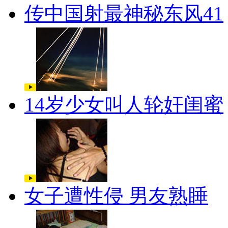
传中国射最神秘东风41
14岁少女叫人轮奸闺蜜
女子遭性侵 男友熟睡