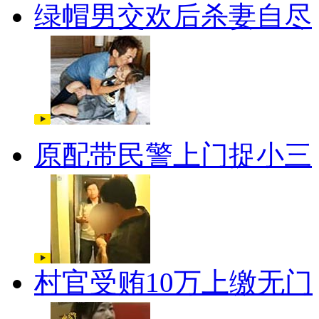
绿帽男交欢后杀妻自尽
原配带民警上门捉小三
村官受贿10万上缴无门