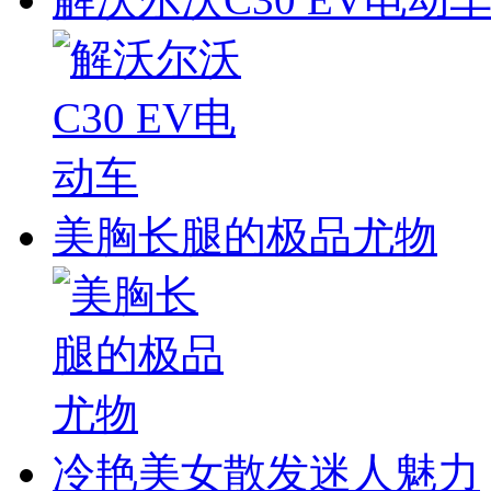
美胸长腿的极品尤物
冷艳美女散发迷人魅力