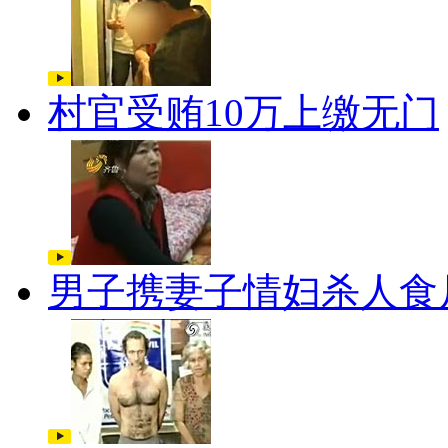
村官受贿10万上缴无门
男子携妻子情妇杀人食