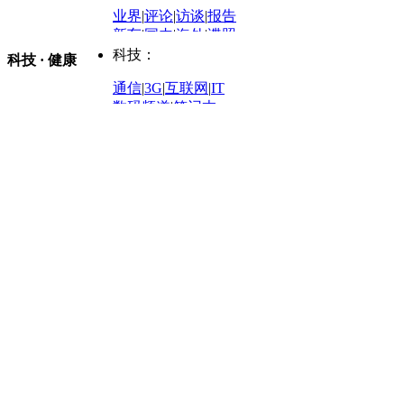
凤凰网·非常道
|
星光邦
业界
|
评论
|
访谈
|
报告
体育：
股票：
时尚：
新车
|
国内
|
海外
|
谍照
购车
|
导购
|
试驾
|
图解
科技：
NBA
|
CBA
|
大局观
科技 · 健康
炒股大赛
|
图解资金流向
时装
|
美容
|
美体
|
论坛
文化
|
人文
|
酷车
|
游记
中超
|
国际足球
|
图片
投资观察
|
龙虎榜点评
化妆品库
|
试用中心
通信
|
3G
|
互联网
|
IT
用车
|
专栏
|
二手车
黑马追踪
|
明星分析师
情感
|
奢侈品
|
图片
数码频道
|
笔记本
历史：
赛事
|
城市站
|
经销商
时尚品牌库
科技专题
|
探索
论坛
|
报价库
|
图片库
理财：
轶闻秘档
|
历史映像室
健康：
历史专题
|
民间说史
城市：
基金
|
理财
|
银行
|
保险
外汇
|
期货
|
黄金
养生
|
食疗
|
心理
|
疾病
文化：
对话
|
专栏
|
城市之星
收藏
|
职场
热点
|
论坛
|
找大夫
陕西
|
河南
|
广州
|
重庆
文化时评
|
文坛往事
图库
|
百科
|
疾病查询
青岛
|
福州
|
厦门
|
宁波
房产：
人文轶闻
|
文化热点
专题
|
卡路里计算器
辽宁
|
山东
|
天津
视频
|
健康无小事
资讯
|
政策
|
市场
|
专题
教育：
旅游：
高清大图
|
豪宅
|
家居
建筑
|
风水
|
访谈
|
置业
高考
|
公务员
|
考研
百家迹忆
|
全球GO
|
专题
房企
|
曝光
|
新盘
|
公寓
育人者
|
教育投诉
游中感动
|
红酒美食
别墅
|
商业
|
旅游
|
海外
出境游
|
国内游
|
周边游
养老
|
热帖
|
宅男宅女
列国志
|
九州记
|
浮生闲
景点大全
|
高清大图