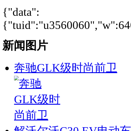
{"data":
{"tuid":"u3560060","w":640
新闻图片
奔驰GLK级时尚前卫
解沃尔沃C30 EV电动