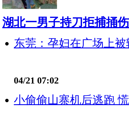
湖北一男子持刀拒捕捅伤
东莞：孕妇在广场上被辅
04/21 07:02
小偷偷山寨机后逃跑 慌不