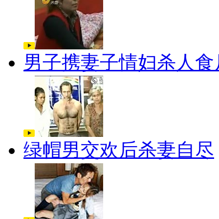
男子携妻子情妇杀人食
绿帽男交欢后杀妻自尽