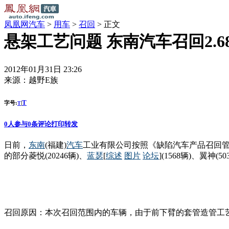
凤凰网汽车
>
用车
>
召回
> 正文
悬架工艺问题 东南汽车召回2.6
2012年01月31日 23:26
来源：
越野E族
T
字号:
|
T
0
人参与
0
条评论
打印
转发
日前，
东南
(福建)
汽车
工业有限公司按照《缺陷汽车产品召回管理规
的部分菱悦(20246辆)、
蓝瑟
[
综述
图片
论坛
](1568辆)、翼神
召回原因：本次召回范围内的车辆，由于前下臂的套管造管工