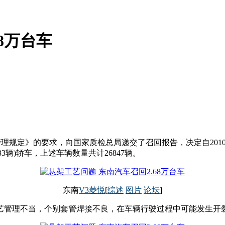
8万台车
定》的要求，向国家质检总局递交了召回报告，决定自2010年8月2
(5033辆)轿车，上述车辆数量共计26847辆。
东南
V3菱悦
[
综述
图片
论坛
]
艺管理不当，个别套管焊接不良，在车辆行驶过程中可能发生开