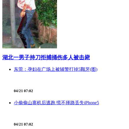
湖北一男子持刀拒捕捅伤多人被击毙
东莞：孕妇在广场上被辅警打掉5颗牙(图)
04/21 07:02
小偷偷山寨机后逃跑 慌不择路丢失iPhone5
04/21 07:02