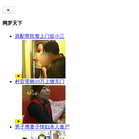
网罗天下
原配带民警上门捉小三
村官受贿10万上缴无门
男子携妻子情妇杀人食尸