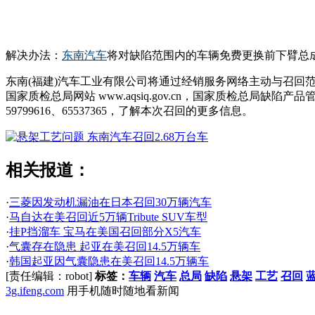
解决办法：
东南汽车
将对缺陷范围内的车辆免费更换前下臂总
东南(福建)汽车工业有限公司将通过经销服务网络主动与召回范围内
国家质检总局网站 www.aqsiq.gov.cn，国家质检总局缺陷产品管理
59799616、65537365，了解本次召回的更多信息。
相关报道：
·
三菱因发动机漏油在日本召回30万辆汽车
·
马自达在美召回近5万辆Tribute SUV车型
·
挂P挡溜车 宝马在美国召回部分X5汽车
·
气囊存在隐患 起亚在美召回14.5万辆车
·
韩国起亚因气囊隐患在美召回14.5万辆车
[责任编辑：robot]
标签：
车辆
汽车
总局
缺陷
悬架
工艺
召回
3g.ifeng.com
用手机随时随地看新闻