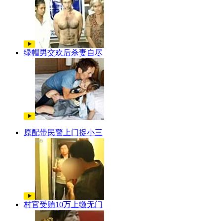
绿帽男交欢后杀妻自尽
原配带民警上门捉小三
村官受贿10万上缴无门