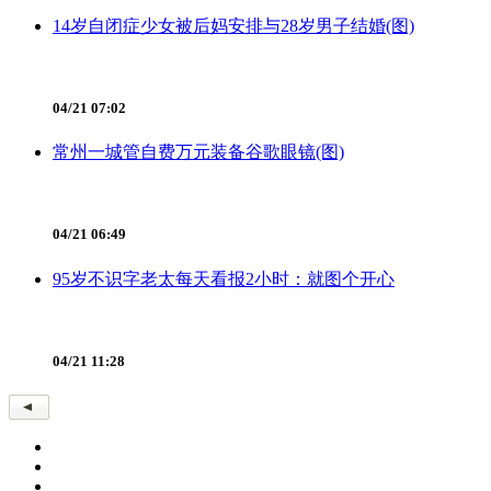
14岁自闭症少女被后妈安排与28岁男子结婚(图)
04/21 07:02
常州一城管自费万元装备谷歌眼镜(图)
04/21 06:49
95岁不识字老太每天看报2小时：就图个开心
04/21 11:28