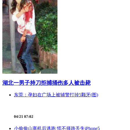
湖北一男子持刀拒捕捅伤多人被击毙
东莞：孕妇在广场上被辅警打掉5颗牙(图)
04/21 07:02
小偷偷山寨机后逃跑 慌不择路丢失iPhone5