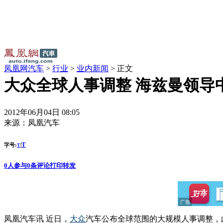
凤凰网汽车
>
行业
>
业内新闻
> 正文
大众全球人事调整 海兹曼领导
2012年06月04日 08:05
来源：
凤凰汽车
T
字号:
|
T
0
人参与
0
条评论
打印
转发
凤凰汽车讯 近日，
大众
汽车公布全球范围的大规模人事调整，