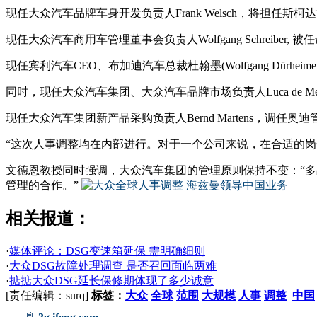
现任大众汽车品牌车身开发负责人Frank Welsch，将担任
现任大众汽车商用车管理董事会负责人Wolfgang Schreiber, 被
现任宾利汽车CEO、布加迪汽车总裁杜翰墨(Wolfgang Dürh
同时，现任大众汽车集团、大众汽车品牌市场负责人Luca de
现任大众汽车集团新产品采购负责人Bernd Martens，调任
“这次人事调整均在内部进行。对于一个公司来说，在合适的
文德恩教授同时强调，大众汽车集团的管理原则保持不变：“
管理的合作。”
相关报道：
·
媒体评论：DSG变速箱延保 需明确细则
·
大众DSG故障处理调查 是否召回面临两难
·
掂掂大众DSG延长保修期体现了多少诚意
[责任编辑：surq]
标签：
大众
全球
范围
大规模
人事
调整
中国