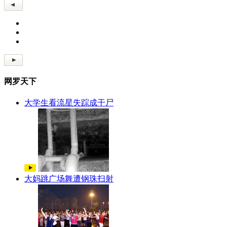
网罗天下
大学生看流星失踪成干尸
大妈跳广场舞遭钢珠扫射