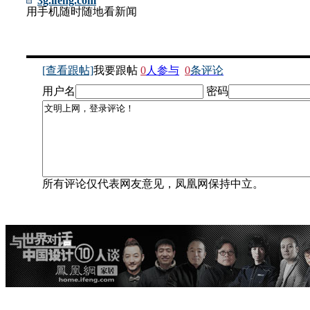
3g.ifeng.com
用手机随时随地看新闻
[查看跟帖]
我要跟帖
0
人参与
0
条评论
用户名
密码
所有评论仅代表网友意见，凤凰网保持中立。