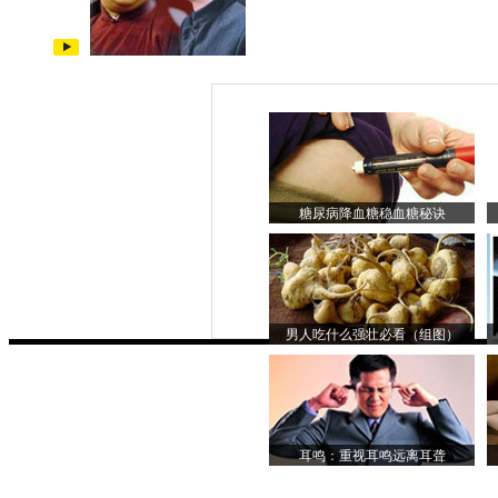
糖尿病降血糖稳血糖秘诀
男人吃什么强壮必看（组图）
耳鸣：重视耳鸣远离耳聋