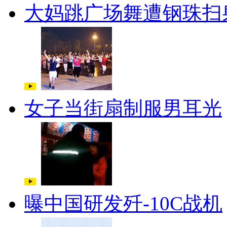
大妈跳广场舞遭钢珠扫
女子当街扇制服男耳光
曝中国研发歼-10C战机