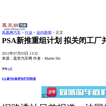
凤凰网汽车
>
行业
>
业内新闻
> 正文
PSA新推重组计划 拟关闭工厂
2012年07月03日 13:32
来源：
盖世汽车网
作者：
Martin Shi
T
字号:
|
T
0
人参与
0
条评论
打印
转发