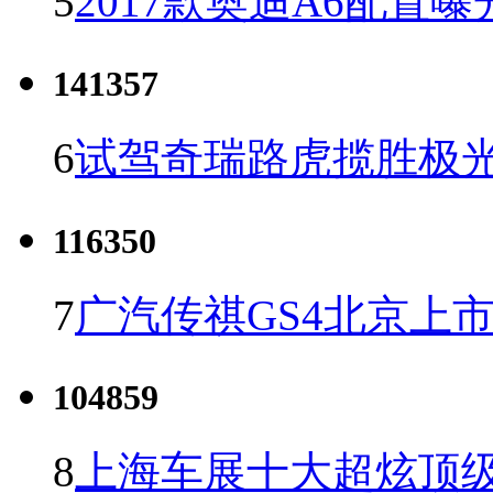
5
2017款奥迪A6配置曝
141357
6
试驾奇瑞路虎揽胜极光
116350
7
广汽传祺GS4北京上市 
104859
8
上海车展十大超炫顶级