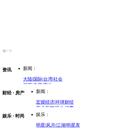
新闻：
资讯
大陆
|
国际
|
台湾
|
社会
深度
|
专题
|
图片
中国政要资料库
新闻：
财经 · 房产
评论：
宏观经济
|
环球财经
商业新闻
|
民生消费
时事开讲
娱乐：
娱乐 · 时尚
评论：
军事：
明星
|
风月
|
江湖
|
明星库