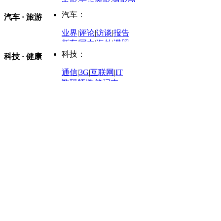
商业评论
|
宏观分析
电影
|
百步穿影
|
观影团
防务观察
|
防务写真
金融观察
|
财知道
星座
|
塔罗
|
演出
汽车：
汽车 · 旅游
中国军情
|
环球军情
外媒视角
凤凰网·非常道
|
星光邦
业界
|
评论
|
访谈
|
报告
体育：
股票：
时尚：
新车
|
国内
|
海外
|
谍照
购车
|
导购
|
试驾
|
图解
科技：
NBA
|
CBA
|
大局观
科技 · 健康
炒股大赛
|
图解资金流向
时装
|
美容
|
美体
|
论坛
文化
|
人文
|
酷车
|
游记
中超
|
国际足球
|
图片
投资观察
|
龙虎榜点评
化妆品库
|
试用中心
通信
|
3G
|
互联网
|
IT
用车
|
专栏
|
二手车
黑马追踪
|
明星分析师
情感
|
奢侈品
|
图片
数码频道
|
笔记本
历史：
赛事
|
城市站
|
经销商
时尚品牌库
科技专题
|
探索
论坛
|
报价库
|
图片库
理财：
轶闻秘档
|
历史映像室
健康：
历史专题
|
民间说史
城市：
基金
|
理财
|
银行
|
保险
外汇
|
期货
|
黄金
养生
|
食疗
|
心理
|
疾病
文化：
对话
|
专栏
|
城市之星
收藏
|
职场
热点
|
论坛
|
找大夫
陕西
|
河南
|
广州
|
重庆
文化时评
|
文坛往事
图库
|
百科
|
疾病查询
青岛
|
福州
|
厦门
|
宁波
房产：
人文轶闻
|
文化热点
专题
|
卡路里计算器
辽宁
|
山东
|
天津
视频
|
健康无小事
资讯
|
政策
|
市场
|
专题
教育：
旅游：
高清大图
|
豪宅
|
家居
建筑
|
风水
|
访谈
|
置业
高考
|
公务员
|
考研
百家迹忆
|
全球GO
|
专题
房企
|
曝光
|
新盘
|
公寓
育人者
|
教育投诉
游中感动
|
红酒美食
别墅
|
商业
|
旅游
|
海外
出境游
|
国内游
|
周边游