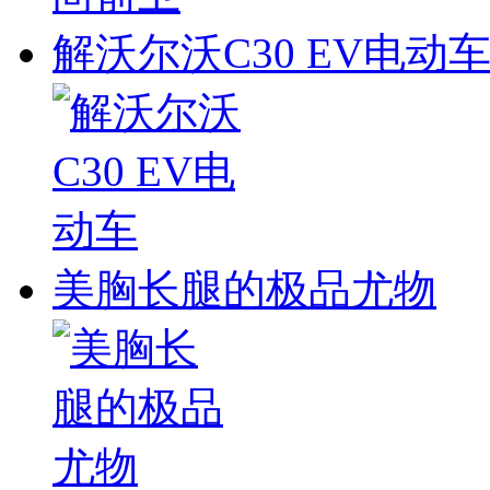
解沃尔沃C30 EV电动
美胸长腿的极品尤物