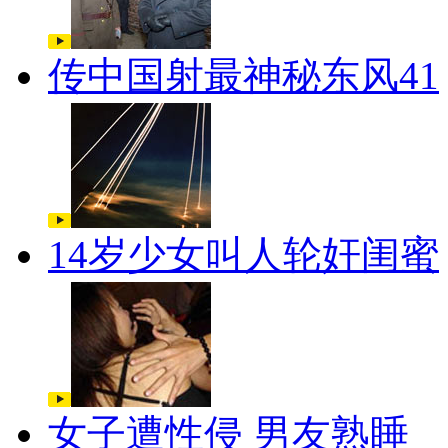
传中国射最神秘东风41
14岁少女叫人轮奸闺蜜
女子遭性侵 男友熟睡