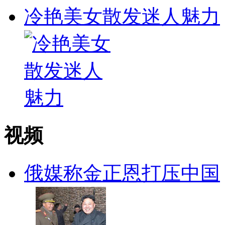
冷艳美女散发迷人魅力
视频
俄媒称金正恩打压中国