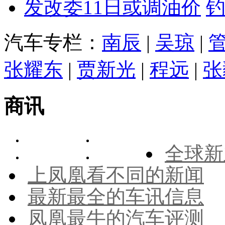
发改委11日或调油价
汽车专栏：
南辰
|
吴琼
|
张耀东
|
贾新光
|
程远
|
张
商讯
全球新
上凤凰看不同的新闻
最新最全的车讯信息
凤凰最牛的汽车评测