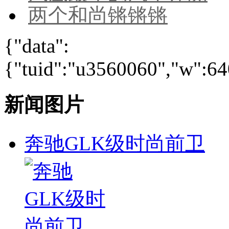
两个和尚锵锵锵
{"data":
{"tuid":"u3560060","w":640
新闻图片
奔驰GLK级时尚前卫