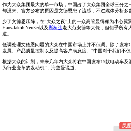
作为大众集团最大的单一市场，中国占了大众集团全球三分之
却没来。官方公布的原因是文德恩患了流感，不过媒体分析多
少了文德恩压阵，在“大众之夜”上的一众高管显得颇为小心翼
Hans-Jakob Neußer以及
斯柯达
老大范安德等大佬，但似乎所有
道。
低调处理文德恩问题的大众在中国市场上并不低调。除了发布
发展、产品质量控制以及提高客户满意度。“中国对于我们不仅
根据大众的计划，未来几年内大众将在中国发布15款电动车及混动
为行业变革的发动机”，海兹曼说道。