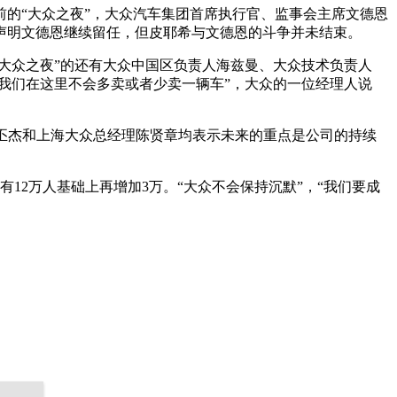
的“大众之夜”，大众汽车集团首席执行官、监事会主席文德恩
声明文德恩继续留任，但皮耶希与文德恩的斗争并未结束。
大众之夜”的还有大众中国区负责人海兹曼、大众技术负责人
我们在这里不会多卖或者少卖一辆车”，大众的一位经理人说
丕杰和上海大众总经理陈贤章均表示未来的重点是公司的持续
有12万人基础上再增加3万。“大众不会保持沉默”，“我们要成