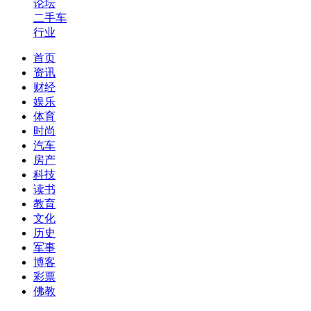
论坛
二手车
行业
首页
资讯
财经
娱乐
体育
时尚
汽车
房产
科技
读书
教育
文化
历史
军事
博客
彩票
佛教