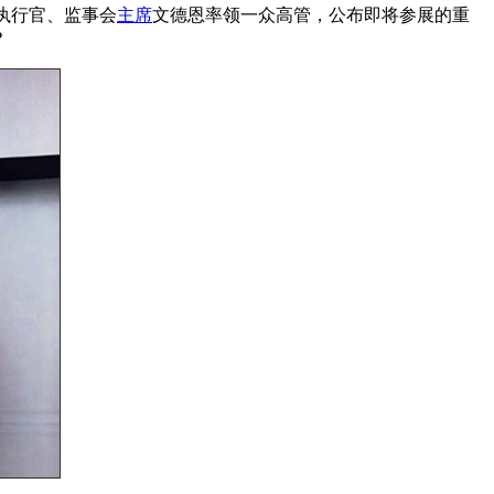
执行官、监事会
主席
文德恩率领一众高管，公布即将参展的重
？