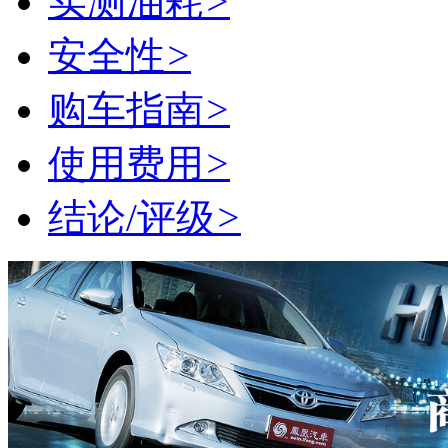
实测油耗
>
安全性
>
购车指南
>
使用费用
>
结论/评级
>