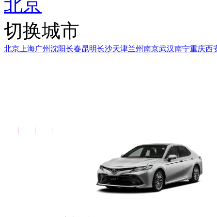
北京
切换城市
北京
上海
广州
沈阳
长春
昆明
长沙
天津
兰州
南京
武汉
南宁
重庆
西
2012款 丰田凯美瑞 尊
配置
图片
报价
更多报告>>