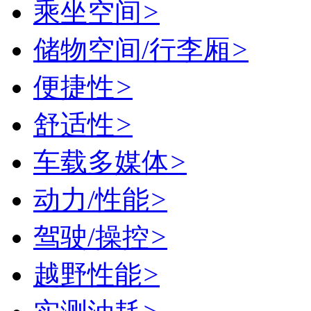
乘坐空间
>
储物空间/行李厢
>
便捷性
>
舒适性
>
车载多媒体
>
动力/性能
>
驾驶/操控
>
越野性能
>