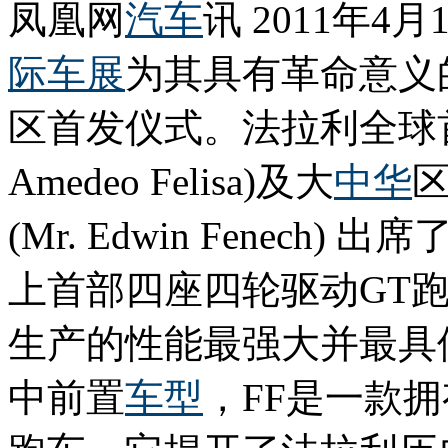
凤凰网
汽车
讯 2011年4月
际车展
为其具有革命意义
区首发仪式。法拉利全球首
Amedeo Felisa)及大
中华
(Mr. Edwin Fenec
上首部四座四轮驱动GT
生产的性能最强大并最具
中前置
车型
，FF是一款