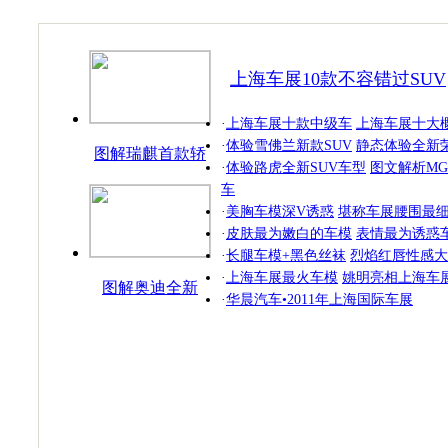
上海车展10款不容错过SUV
·
上海车展十款中级车
上海车展十大
·
体验雪佛兰新款SUV
静态体验全新荣
图解瑞麒首款轿
·
体验路虎全新SUV车型
图文解析MG
跑
车
·
美胸车模深V诱惑
堪称车展腰围最
·
皮肤最为嫩白的车模
表情最为诱惑
·
长腿车模+黑色丝袜
烈焰红唇性感大
·
上海车展最火车模
姚明亮相上海车
图解奥迪全新
·
华晨汽车•2011年上海国际车展
SUV