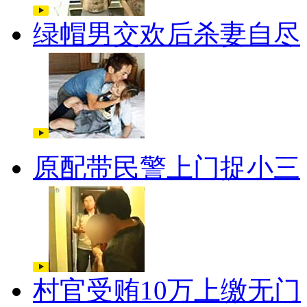
绿帽男交欢后杀妻自尽
原配带民警上门捉小三
村官受贿10万上缴无门