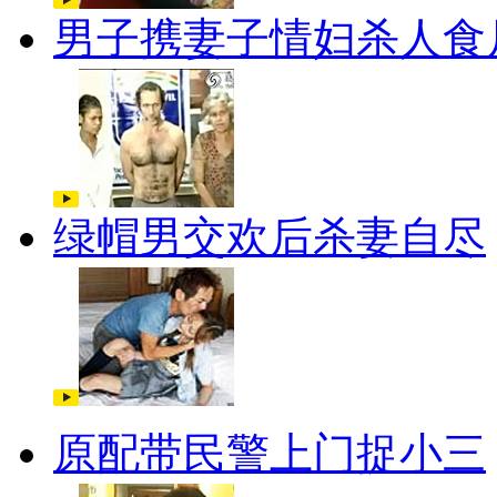
男子携妻子情妇杀人食
绿帽男交欢后杀妻自尽
原配带民警上门捉小三