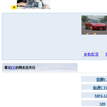
参数配置
看过
FF
的网友还关注
世爵C
如虎CTR
MP4-1
599