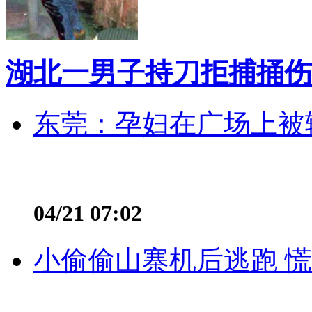
湖北一男子持刀拒捕捅伤
东莞：孕妇在广场上被辅
04/21 07:02
小偷偷山寨机后逃跑 慌不