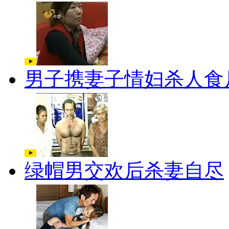
男子携妻子情妇杀人食
绿帽男交欢后杀妻自尽