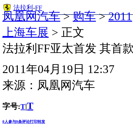
法拉利
-
FF
凤凰网汽车
>
购车
>
2011
上海车展
> 正文
法拉利FF亚太首发 其首
2011年04月19日 12:37
来源：
凤凰网汽车
T
字号:
|
T
0
人参与
0
条评论
打印
转发