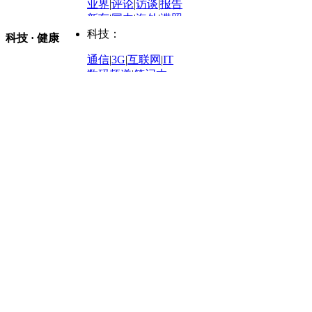
业界
|
评论
|
访谈
|
报告
体育：
股票：
时尚：
新车
|
国内
|
海外
|
谍照
购车
|
导购
|
试驾
|
图解
科技：
NBA
|
CBA
|
大局观
科技 · 健康
炒股大赛
|
图解资金流向
时装
|
美容
|
美体
|
论坛
文化
|
人文
|
酷车
|
游记
中超
|
国际足球
|
图片
投资观察
|
龙虎榜点评
化妆品库
|
试用中心
通信
|
3G
|
互联网
|
IT
用车
|
专栏
|
二手车
黑马追踪
|
明星分析师
情感
|
奢侈品
|
图片
数码频道
|
笔记本
历史：
赛事
|
城市站
|
经销商
时尚品牌库
科技专题
|
探索
论坛
|
报价库
|
图片库
理财：
轶闻秘档
|
历史映像室
健康：
历史专题
|
民间说史
城市：
基金
|
理财
|
银行
|
保险
外汇
|
期货
|
黄金
养生
|
食疗
|
心理
|
疾病
文化：
对话
|
专栏
|
城市之星
收藏
|
职场
热点
|
论坛
|
找大夫
陕西
|
河南
|
广州
|
重庆
文化时评
|
文坛往事
图库
|
百科
|
疾病查询
青岛
|
福州
|
厦门
|
宁波
房产：
人文轶闻
|
文化热点
专题
|
卡路里计算器
辽宁
|
山东
|
天津
视频
|
健康无小事
资讯
|
政策
|
市场
|
专题
教育：
旅游：
高清大图
|
豪宅
|
家居
建筑
|
风水
|
访谈
|
置业
高考
|
公务员
|
考研
百家迹忆
|
全球GO
|
专题
房企
|
曝光
|
新盘
|
公寓
育人者
|
教育投诉
游中感动
|
红酒美食
别墅
|
商业
|
旅游
|
海外
出境游
|
国内游
|
周边游
养老
|
热帖
|
宅男宅女
列国志
|
九州记
|
浮生闲
景点大全
|
高清大图