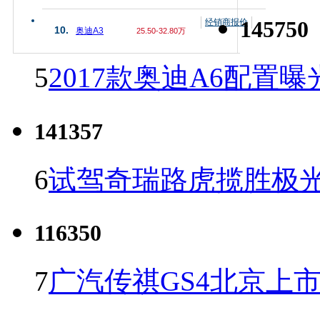
145750
经销商报价
10.
奥迪A3
25.50-32.80万
5
2017款奥迪A6配置曝
141357
6
试驾奇瑞路虎揽胜极光
116350
7
广汽传祺GS4北京上市 