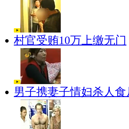
村官受贿10万上缴无门
男子携妻子情妇杀人食