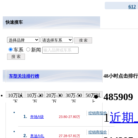
612
快速搜车
车系
新闻
48小时点击排行
车型关注排行榜
485909
10万以
10万-20
20万-30
30万-50
50万以
下
万
万
万
上
经销商报价
1
近期上
1.
奔驰A级
23.80-27.80万
经销商报价
2.
奥迪A4L
27.28-57.81万