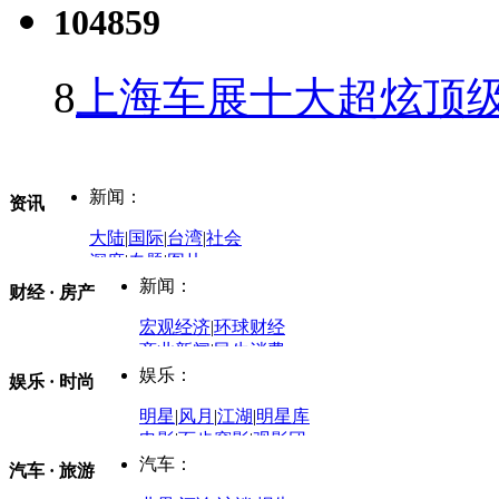
104859
8
上海车展十大超炫顶级
新闻：
资讯
大陆
|
国际
|
台湾
|
社会
深度
|
专题
|
图片
中国政要资料库
新闻：
财经 · 房产
评论：
宏观经济
|
环球财经
商业新闻
|
民生消费
时事开讲
娱乐：
娱乐 · 时尚
评论：
军事：
明星
|
风月
|
江湖
|
明星库
商业评论
|
宏观分析
电影
|
百步穿影
|
观影团
防务观察
|
防务写真
金融观察
|
财知道
星座
|
塔罗
|
演出
汽车：
汽车 · 旅游
中国军情
|
环球军情
外媒视角
凤凰网·非常道
|
星光邦