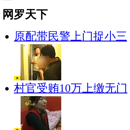
网罗天下
原配带民警上门捉小三
村官受贿10万上缴无门