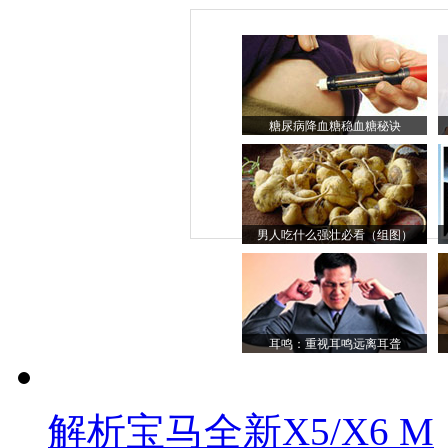
糖尿病降血糖稳血糖秘诀
男人吃什么强壮必看（组图）
耳鸣：重视耳鸣远离耳聋
解析宝马全新X5/X6 M