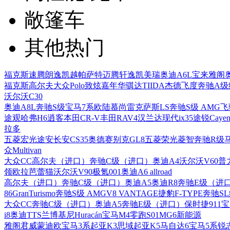
敞篷车
其他热门
福克斯
速腾
朗逸
凯越
帕萨特
迈腾
轩逸
凯美瑞
奥迪A6L
宝来
雅阁
福克斯
高尔夫
大众Polo
致炫
嘉年华
骐达TIIDA
杰德
飞度
奔驰A级
沃尔沃C30
奥迪A8L
奔驰S级
宝马7系
欧陆
慕尚
雷克萨斯LS
奔驰S级 AMG
飞
途观
哈弗H6
逍客
本田CR-V
丰田RAV4
汉兰达
现代ix35
途锐
Cayen
拉多
五菱宏光
途安
长安CS35
奥德赛
别克GL8
五菱荣光
菱智
奔驰R级
众Multivan
大众CC
高尔夫（进口）
奔驰C级（进口）
奥迪A4
沃尔沃V60
普
领
欧拉芭蕾猫
沃尔沃V90
极氪001
奥迪A6 allroad
高尔夫（进口）
奔驰C级（进口）
奥迪A5
奥迪R8
奔驰E级（进
86
GranTurismo
奔驰S级 AMG
V8 VANTAGE
捷豹F-TYPE
奔驰S
大众CC
奔驰C级（进口）
奥迪A5
奔驰E级（进口）
保时捷911
宝
i8
奥迪TTS
兰博基尼Huracán
宝马M4
零跑S01
MG6新能源
雅阁
君威
蒙迪欧
宝马3系
起亚K3
思域
起亚K5
马自达6
宝马5系
锐