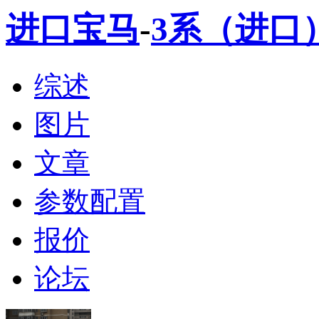
进口宝马
-
3系（进口
综述
图片
文章
参数配置
报价
论坛