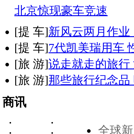
北京惊现豪车竞速
[
提 车
]
新风云两月作业
[
提 车
]
7代凯美瑞用车 
[
旅 游
]
说走就走的旅行
[
旅 游
]
那些旅行纪念品 
商讯
全球新