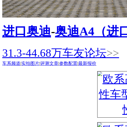
进口奥迪
-
奥迪A4（进
31.3-44.68
万
车友论坛
>>
车系频道
|
实拍图片
|
评测文章
|
参数配置
|
最新报价