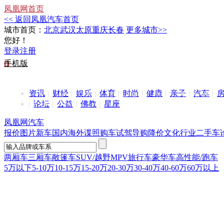
凤凰网首页
<< 返回凤凰汽车首页
城市首页：
北京
武汉
太原
重庆
长春
更多城市>>
您好！
登录
注册
手机版
资讯
财经
娱乐
体育
时尚
健康
亲子
汽车
论坛
公益
佛教
星座
凤凰网汽车
报价
图片
新车
国内
海外
谍照
购车
试驾
导购
降价
文化
行业
二手车
两厢车
三厢车
敞篷车
SUV/越野
MPV
旅行车
豪华车
高性能/跑车
5万以下
5-10万
10-15万
15-20万
20-30万
30-40万
40-60万
60万以上