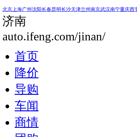
北京
上海
广州
沈阳
长春
昆明
长沙
天津
兰州
南京
武汉
南宁
重庆
西
济南
auto.ifeng.com/jinan/
首页
降价
导购
车闻
商情