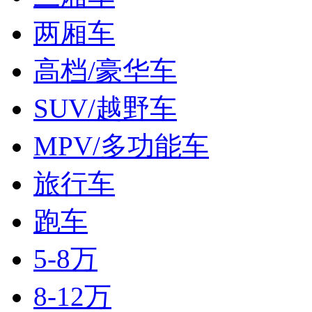
两厢车
高档/豪华车
SUV/越野车
MPV/多功能车
旅行车
跑车
5-8万
8-12万