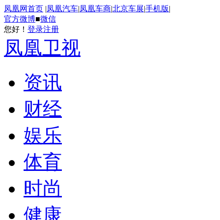
凤凰网首页
|
凤凰汽车
|
凤凰车商
|
北京车展
|
手机版
|
官方微博
■
微信
您好！
登录
注册
凤凰卫视
资讯
财经
娱乐
体育
时尚
健康