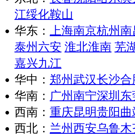
江
绥化
鞍山
华东：
上海
南京
杭州
南
泰州
六安
淮北
淮南
芜
嘉兴
九江
华中：
郑州
武汉
长沙
合
华南：
广州
南宁
深圳
东
西南：
重庆
昆明
贵阳
曲
西北：
兰州
西安
乌鲁木