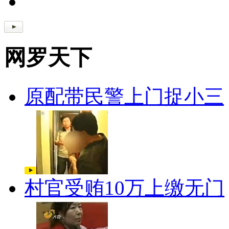
网罗天下
原配带民警上门捉小三
村官受贿10万上缴无门