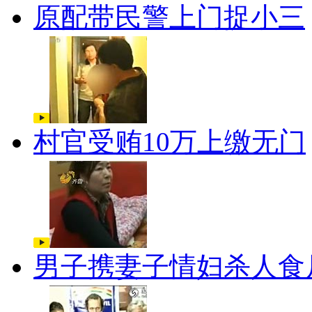
原配带民警上门捉小三
村官受贿10万上缴无门
男子携妻子情妇杀人食