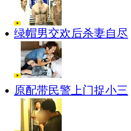
绿帽男交欢后杀妻自尽
原配带民警上门捉小三