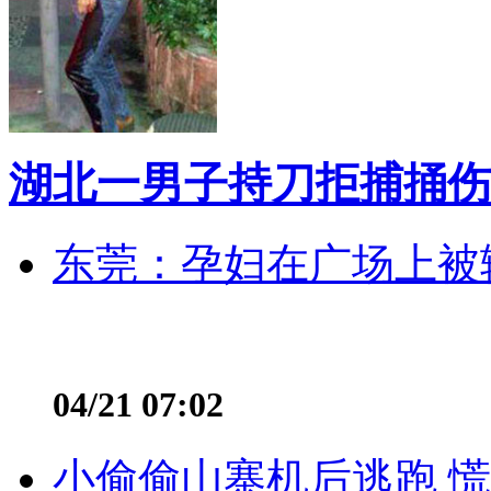
湖北一男子持刀拒捕捅伤
东莞：孕妇在广场上被辅
04/21 07:02
小偷偷山寨机后逃跑 慌不