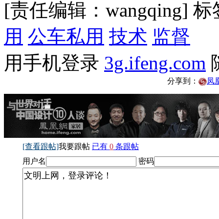
[责任编辑：wangqing]
标
用
公车私用
技术
监督
用手机登录
3g.ifeng.com
分享到：
凤
[查看跟帖]
我要跟帖
已有
0
条跟帖
用户名
密码