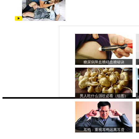
糖尿病降血糖稳血糖秘诀
男人吃什么强壮必看（组图）
耳鸣：重视耳鸣远离耳聋