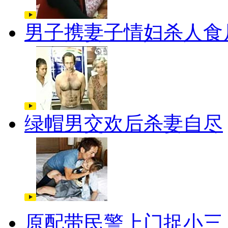
男子携妻子情妇杀人食
绿帽男交欢后杀妻自尽
原配带民警上门捉小三