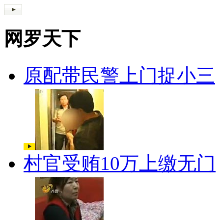
网罗天下
原配带民警上门捉小三
村官受贿10万上缴无门