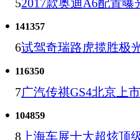
5
2017款奥迪A6配置曝
141357
6
试驾奇瑞路虎揽胜极光
116350
7
广汽传祺GS4北京上市 
104859
8
上海车展十大超炫顶级