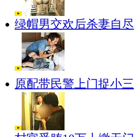
绿帽男交欢后杀妻自尽
原配带民警上门捉小三