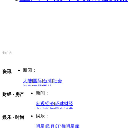
新闻：
资讯
大陆
|
国际
|
台湾
|
社会
深度
|
专题
|
图片
中国政要资料库
新闻：
财经 · 房产
评论：
宏观经济
|
环球财经
商业新闻
|
民生消费
时事开讲
娱乐：
娱乐 · 时尚
评论：
军事：
明星
|
风月
|
江湖
|
明星库