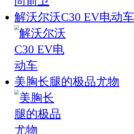
解沃尔沃C30 EV电动
美胸长腿的极品尤物