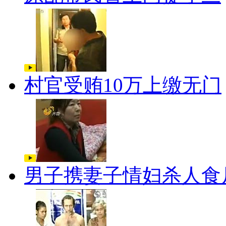
村官受贿10万上缴无门
男子携妻子情妇杀人食