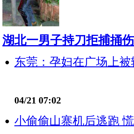
湖北一男子持刀拒捕捅伤
东莞：孕妇在广场上被辅
04/21 07:02
小偷偷山寨机后逃跑 慌不