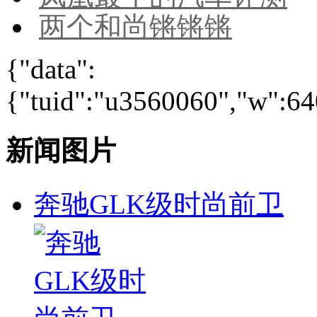
两个和尚锵锵锵
{"data":
{"tuid":"u3560060","w":640
新闻图片
奔驰GLK级时尚前卫