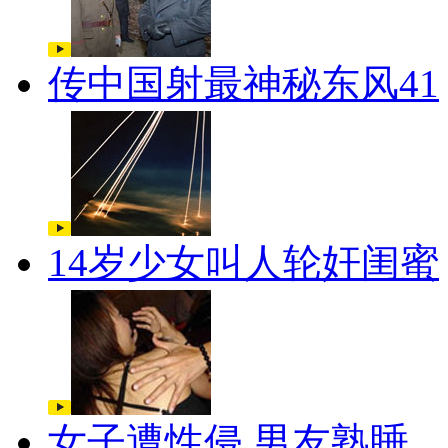
传中国射最神秘东风41
14岁少女叫人轮奸闺蜜
女子遭性侵 男友熟睡