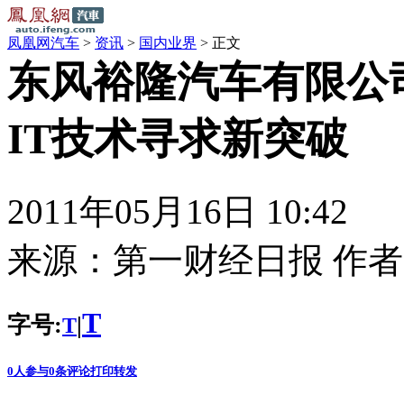
凤凰网汽车
>
资讯
>
国内业界
> 正文
东风裕隆汽车有限公
IT技术寻求新突破
2011年05月16日 10:42
来源：
第一财经日报
作者
T
字号:
|
T
0
人参与
0
条评论
打印
转发