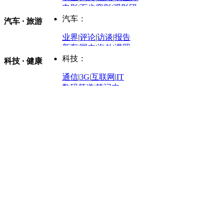
商业评论
|
宏观分析
电影
|
百步穿影
|
观影团
防务观察
|
防务写真
金融观察
|
财知道
星座
|
塔罗
|
演出
汽车：
汽车 · 旅游
中国军情
|
环球军情
外媒视角
凤凰网·非常道
|
星光邦
业界
|
评论
|
访谈
|
报告
体育：
股票：
时尚：
新车
|
国内
|
海外
|
谍照
购车
|
导购
|
试驾
|
图解
科技：
NBA
|
CBA
|
大局观
科技 · 健康
炒股大赛
|
图解资金流向
时装
|
美容
|
美体
|
论坛
文化
|
人文
|
酷车
|
游记
中超
|
国际足球
|
图片
投资观察
|
龙虎榜点评
化妆品库
|
试用中心
通信
|
3G
|
互联网
|
IT
用车
|
专栏
|
二手车
黑马追踪
|
明星分析师
情感
|
奢侈品
|
图片
数码频道
|
笔记本
历史：
赛事
|
城市站
|
经销商
时尚品牌库
科技专题
|
探索
论坛
|
报价库
|
图片库
理财：
轶闻秘档
|
历史映像室
健康：
历史专题
|
民间说史
城市：
基金
|
理财
|
银行
|
保险
外汇
|
期货
|
黄金
养生
|
食疗
|
心理
|
疾病
文化：
对话
|
专栏
|
城市之星
收藏
|
职场
热点
|
论坛
|
找大夫
陕西
|
河南
|
广州
|
重庆
文化时评
|
文坛往事
图库
|
百科
|
疾病查询
青岛
|
福州
|
厦门
|
宁波
房产：
人文轶闻
|
文化热点
专题
|
卡路里计算器
辽宁
|
山东
|
天津
视频
|
健康无小事
资讯
|
政策
|
市场
|
专题
教育：
旅游：
高清大图
|
豪宅
|
家居
建筑
|
风水
|
访谈
|
置业
高考
|
公务员
|
考研
百家迹忆
|
全球GO
|
专题
房企
|
曝光
|
新盘
|
公寓
育人者
|
教育投诉
游中感动
|
红酒美食
别墅
|
商业
|
旅游
|
海外