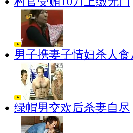
村官受贿10万上缴无门
男子携妻子情妇杀人食
绿帽男交欢后杀妻自尽